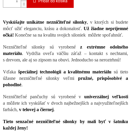
Pridať do košíka
Vyskúšajte unikátne nezničiteľné silonky
,
v ktorých si budete
môcť užiť eleganciu, krásu a dokonalosť.
Už žiadne nepríjemné
očká!
Konečne sa na kvalitu svojich siloniek môžete spoľahnúť.
Nezničiteľné silonky sú vyrobené
z extrémne odolného
materiálu
.
Vydržia oveľa väčšiu záťaž – kontakt s nechtami,
s drevom, ale aj so zipsom na obuvi. Jednoducho sa neroztrhnú!
Vďaka
špeciálnej technológii a kvalitnému materiálu
sú tieto
úžasne nezničiteľné silonky veľmi
pružné, prispôsobivé a
pohodlné
.
Nezničiteľné pančuchy sú vyrobené v
univerzálnej veľkosti
a môžete ich vyskúšať v dvoch najbežnejších a najvyužiteľnejších
farbách,
v telovej a čiernej
.
Tieto senzačné nezničiteľné silonky by mali byť v šatníku
každej ženy!