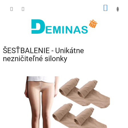
Prejsť
NÁKU
na
obsah
KOŠÍK
ŠESŤBALENIE - Unikátne
nezničiteľné silonky