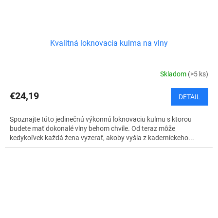
Kvalitná loknovacia kulma na vlny
Skladom
(>5 ks)
€24,19
DETAIL
Spoznajte túto jedinečnú výkonnú loknovaciu kulmu s ktorou
budete mať dokonalé vlny behom chvíle. Od teraz môže
kedykoľvek každá žena vyzerať, akoby vyšla z kaderníckeho...