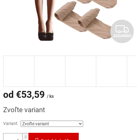
Z
ZADARMO
A
D
A
R
M
od
€53,59
/ ks
O
Jednotková
Zvoľte variant
cena:
Variant