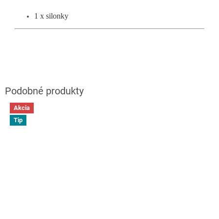
1 x silonky
Akcia
Tip