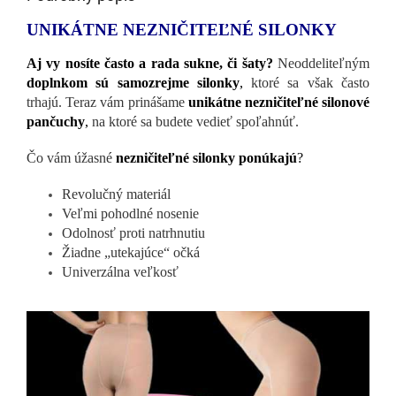
UNIKÁTNE NEZNIČITEĽNÉ SILONKY
Aj vy nosíte často a rada sukne, či šaty?
Neoddeliteľným
doplnkom sú samozrejme silonky
,
ktoré sa však často
trhajú. Teraz vám prinášame
unikátne nezničiteľné silonové
pančuchy
,
na ktoré sa budete vedieť spoľahnúť.
Čo vám úžasné
nezničiteľné silonky ponúkajú
?
Revolučný materiál
Veľmi pohodlné nosenie
Odolnosť proti natrhnutiu
Žiadne „utekajúce“ očká
Univerzálna veľkosť