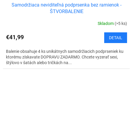
Samodržiaca neviditeľná podprsenka bez ramienok -
D
ŠTVORBALENIE
A
Skladom
(>5 ks)
R
€41,99
DETAIL
M
Balenie obsahuje 4 ks unikátnych samodržiacich podprseniek ku
O
ktorému získavate DOPRAVU ZADARMO. Chcete vyzerať sexi,
štýlovo v šatách alebo tričkách na...