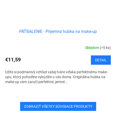
PÄŤBALENIE - Príjemná hubka na make-up
Skladom
(>5 ks)
€11,59
DETAIL
Užite si podmanivý vzhľad vašej tváre vďaka perfektnému make-
upu, ktorý pohodlne vykúzlite u vás doma. Originálna hubka na
make-up vám zaručí perfektné, jemné...
ZOBRAZIŤ VŠETKY SÚVISIACE PRODUKTY