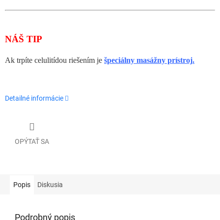
NÁŠ TIP
Ak trpíte celulitídou riešením je
špeciálny masážny prístroj
.
Detailné informácie
OPÝTAŤ SA
Popis
Diskusia
Podrobný popis