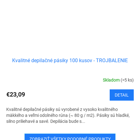
Kvalitné depilačné pásiky 100 kusov - TROJBALENIE
Skladom
(>5 ks)
€23,09
DETAIL
Kvalitné depilačné pásiky sú vyrobené z vysoko kvalitného
mäkkého a veľmi odolného rúna (~ 80 g / m2). Pásiky sú hladké,
silno priliehavé a savé. Depilácia bude s...
ZOBRAZIŤ VŠETKY PODOBNÉ PRODUKTY