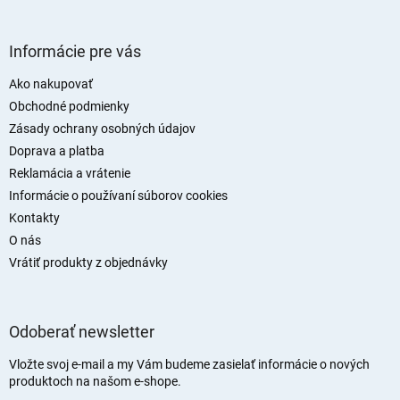
Z
á
Informácie pre vás
p
ä
Ako nakupovať
t
Obchodné podmienky
i
Zásady ochrany osobných údajov
e
Doprava a platba
Reklamácia a vrátenie
Informácie o používaní súborov cookies
Kontakty
O nás
Vrátiť produkty z objednávky
Odoberať newsletter
Vložte svoj e-mail a my Vám budeme zasielať informácie o nových
produktoch na našom e-shope.