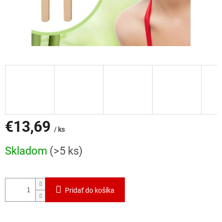
€13,69
/ ks
Jednotková
Skladom
(>5 ks)
cena:
Pridať do košíka