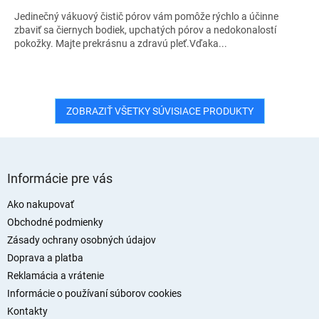
Jedinečný vákuový čistič pórov vám pomôže rýchlo a účinne
zbaviť sa čiernych bodiek, upchatých pórov a nedokonalostí
pokožky. Majte prekrásnu a zdravú pleť.Vďaka...
ZOBRAZIŤ VŠETKY SÚVISIACE PRODUKTY
Z
á
Informácie pre vás
p
ä
Ako nakupovať
t
Obchodné podmienky
i
Zásady ochrany osobných údajov
e
Doprava a platba
Reklamácia a vrátenie
Informácie o používaní súborov cookies
Kontakty