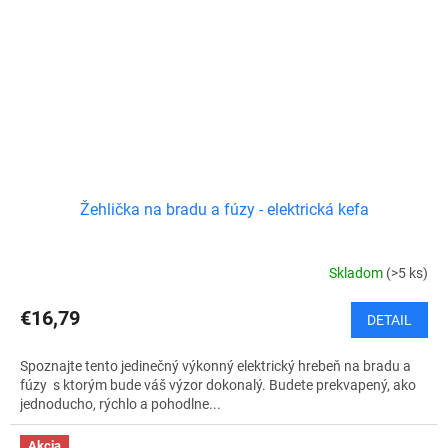
Žehlička na bradu a fúzy - elektrická kefa
Skladom
(>5 ks)
€16,79
DETAIL
Spoznajte tento jedinečný výkonný elektrický hrebeň na bradu a
fúzy s ktorým bude váš výzor dokonalý. Budete prekvapený, ako
jednoducho, rýchlo a pohodlne...
Akcia