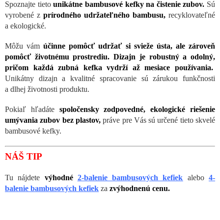
Spoznajte tieto
unikátne bambusové kefky na čistenie zubov.
Sú
vyrobené z
prírodného udržateľného bambusu,
recyklovateľné
a ekologické.
Môžu vám
účinne pomôcť udržať si svieže ústa, ale zároveň
pomôcť životnému prostrediu. Dizajn je robustný a odolný,
pričom každá zubná kefka vydrží až mesiace používania.
Unikátny dizajn a kvalitné spracovanie sú zárukou funkčnosti
a dlhej životnosti produktu.
Pokiaľ hľadáte
spoločensky zodpovedné, ekologické riešenie
umývania zubov bez plastov,
práve pre Vás sú určené tieto skvelé
bambusové kefky.
NÁŠ TIP
Tu nájdete
výhodné
2-balenie bambusových kefiek
alebo
4-
balenie bambusových kefiek
za
zvýhodnenú cenu.