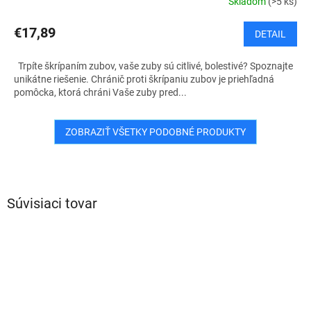
Skladom
(>5 ks)
€17,89
DETAIL
Trpíte škrípaním zubov, vaše zuby sú citlivé, bolestivé? Spoznajte
unikátne riešenie. Chránič proti škrípaniu zubov je priehľadná
pomôcka, ktorá chráni Vaše zuby pred...
ZOBRAZIŤ VŠETKY PODOBNÉ PRODUKTY
Súvisiaci tovar