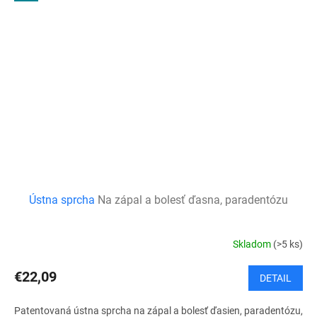
Ústna sprcha
Na zápal a bolesť ďasna, paradentózu
Skladom
(>5 ks)
€22,09
DETAIL
Patentovaná ústna sprcha na zápal a bolesť ďasien, paradentózu,