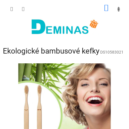
Prejsť
NÁKU
na
obsah
KOŠÍK
Ekologické bambusové kefky
DS10583021