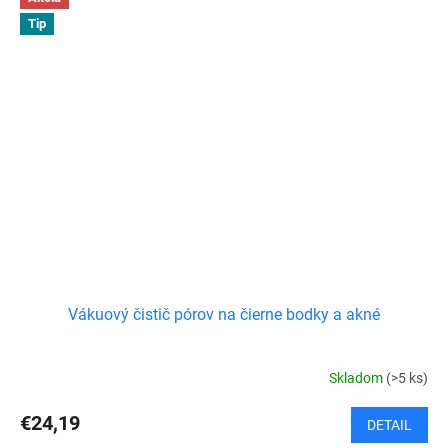
Tip
Vákuový čistič pórov na čierne bodky a akné
Skladom
(>5 ks)
€24,19
DETAIL