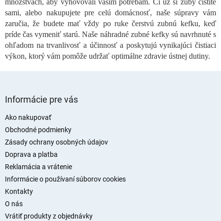
množstvách, aby vyhovovali vašim potrebám. Či už si zuby čistíte
u
sami, alebo nakupujete pre celú domácnosť, naše súpravy vám
zaručia, že budete mať vždy po ruke čerstvú zubnú kefku, keď
príde čas vymeniť starú. Naše náhradné zubné kefky sú navrhnuté s
ohľadom na trvanlivosť a účinnosť a poskytujú vynikajúci čistiaci
výkon, ktorý vám pomôže udržať optimálne zdravie ústnej dutiny.
Z
á
Informácie pre vás
p
ä
Ako nakupovať
t
Obchodné podmienky
i
Zásady ochrany osobných údajov
e
Doprava a platba
Reklamácia a vrátenie
Informácie o používaní súborov cookies
Kontakty
O nás
Vrátiť produkty z objednávky