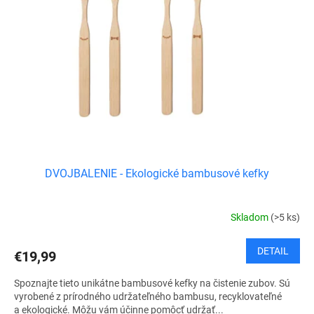
k
s
t
p
o
r
v
o
d
u
k
t
o
v
DVOJBALENIE - Ekologické bambusové kefky
Skladom
(>5 ks)
DETAIL
€19,99
Spoznajte tieto unikátne bambusové kefky na čistenie zubov. Sú
vyrobené z prírodného udržateľného bambusu, recyklovateľné
a ekologické. Môžu vám účinne pomôcť udržať...