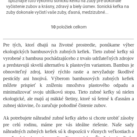
Spoznajte túto výkonnú sonickú kefku na zuby pre dokonalé
vyčistenie zubov a krásny, zdravý a biely úsmev. Sonická kefka na
zuby dokonale vyčistí vaše zuby, ďasná, medzizubné...
10
položiek celkom
O
v
l
Pre tých, ktorí dbajú na životné prostredie, ponúkame výber
á
ekologických bambusových zubných kefiek. Tieto zubné kefky sú
d
a
vyrobené z bambusu pochádzajúceho z trvalo udržateľných zdrojov
c
a predstavujú skvelú alternatívu k plastovým variantom. Bambus je
i
obnoviteľný zdroj, ktorý rýchlo rastie a nevyžaduje škodlivé
e
pesticídy ani hnojivá. Výberom bambusových zubných kefiek
p
môžete prispieť k zníženiu množstva plastového odpadu a
r
minimalizovať svoju uhlíkovú stopu. Tieto zubné kefky sú nielen
v
ekologické, ale majú aj mäkké štetiny, ktoré sú šetrné k ďasnám a
k
y
zubnej sklovine, čo zaručuje pohodlné čistenie zubov.
v
ý
Ak potrebujete náhradné zubné kefky alebo si chcete urobiť zásoby
p
pre celú rodinu, máme pre vás ideálne riešenie. Naše sady
i
náhradných zubných kefiek sú k dispozícii v rôznych veľkostiach a
s