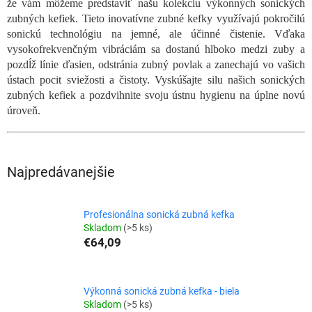
že vám môžeme predstaviť našu kolekciu výkonných sonických
zubných kefiek. Tieto inovatívne zubné kefky využívajú pokročilú
sonickú technológiu na jemné, ale účinné čistenie. Vďaka
vysokofrekvenčným vibráciám sa dostanú hlboko medzi zuby a
pozdĺž línie ďasien, odstránia zubný povlak a zanechajú vo vašich
ústach pocit sviežosti a čistoty. Vyskúšajte silu našich sonických
zubných kefiek a pozdvihnite svoju ústnu hygienu na úplne novú
úroveň.
Najpredávanejšie
Profesionálna sonická zubná kefka
Skladom
(>5 ks)
€64,09
Výkonná sonická zubná kefka - biela
Skladom
(>5 ks)