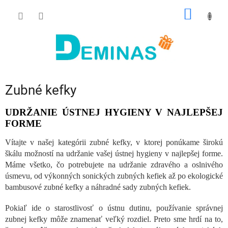
Prejsť
NÁKU
na
obsah
KOŠÍK
Zubné kefky
UDRŽANIE ÚSTNEJ HYGIENY V NAJLEPŠEJ
FORME
Vítajte v našej kategórii zubné kefky, v ktorej ponúkame širokú
škálu možností na udržanie vašej ústnej hygieny v najlepšej forme.
Máme všetko, čo potrebujete na udržanie zdravého a oslnivého
úsmevu, od výkonných sonických zubných kefiek až po ekologické
bambusové zubné kefky a náhradné sady zubných kefiek.
Pokiaľ ide o starostlivosť o ústnu dutinu, používanie správnej
zubnej kefky môže znamenať veľký rozdiel. Preto sme hrdí na to,