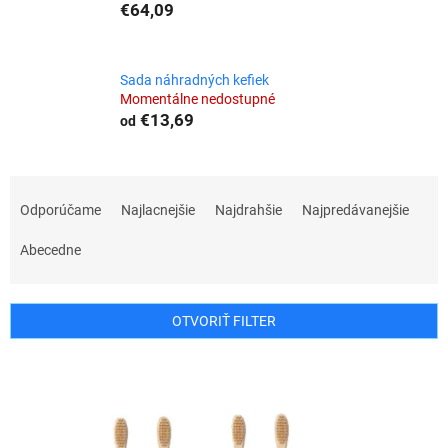
€64,09
Sada náhradných kefiek
Momentálne nedostupné
€13,69
od
R
a
Odporúčame
Najlacnejšie
Najdrahšie
Najpredávanejšie
d
e
Abecedne
n
i
e
OTVORIŤ FILTER
p
r
V
o
ý
d
p
u
i