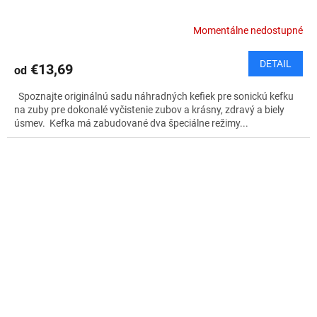
Momentálne nedostupné
DETAIL
€13,69
od
Spoznajte originálnú sadu náhradných kefiek pre sonickú kefku
na zuby pre dokonalé vyčistenie zubov a krásny, zdravý a biely
úsmev. Kefka má zabudované dva špeciálne režimy...