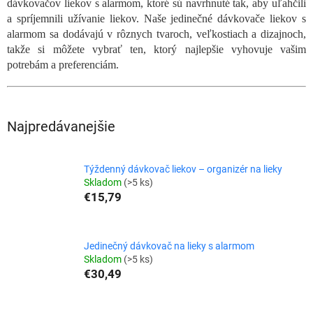
dávkovačov liekov s alarmom, ktoré sú navrhnuté tak, aby uľahčili
a spríjemnili užívanie liekov. Naše jedinečné dávkovače liekov s
alarmom sa dodávajú v rôznych tvaroch, veľkostiach a dizajnoch,
takže si môžete vybrať ten, ktorý najlepšie vyhovuje vašim
potrebám a preferenciám.
Najpredávanejšie
Týždenný dávkovač liekov – organizér na lieky
Skladom
(>5 ks)
€15,79
Jedinečný dávkovač na lieky s alarmom
Skladom
(>5 ks)
€30,49