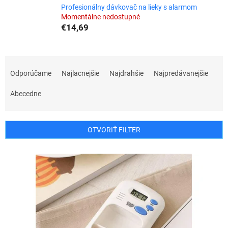
Profesionálny dávkovač na lieky s alarmom
Momentálne nedostupné
€14,69
R
a
Odporúčame
Najlacnejšie
Najdrahšie
Najpredávanejšie
d
e
Abecedne
n
i
e
OTVORIŤ FILTER
p
r
V
o
ý
d
p
u
i
k
s
t
p
o
r