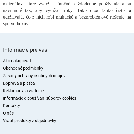
v
materiálov, ktoré vydržia náročné každodenné používanie a sú
ý
navrhnuté tak, aby vydržali roky. Takisto sa ľahko čistia a
p
udržiavajú, čo z nich robí praktické a bezproblémové riešenie na
i
správu liekov.
s
u
Z
á
Informácie pre vás
p
ä
Ako nakupovať
t
Obchodné podmienky
i
Zásady ochrany osobných údajov
e
Doprava a platba
Reklamácia a vrátenie
Informácie o používaní súborov cookies
Kontakty
O nás
Vrátiť produkty z objednávky