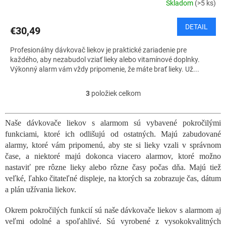
Skladom
(>5 ks)
DETAIL
€30,49
Profesionálny dávkovač liekov je praktické zariadenie pre
každého, aby nezabudol vziať lieky alebo vitamínové doplnky.
Výkonný alarm vám vždy pripomenie, že máte brať lieky. Už...
3
položiek celkom
O
v
l
Naše dávkovače liekov s alarmom sú vybavené pokročilými
á
funkciami, ktoré ich odlišujú od ostatných. Majú zabudované
d
a
alarmy, ktoré vám pripomenú, aby ste si lieky vzali v správnom
c
čase, a niektoré majú dokonca viacero alarmov, ktoré možno
i
nastaviť pre rôzne lieky alebo rôzne časy počas dňa. Majú tiež
e
veľké, ľahko čitateľné displeje, na ktorých sa zobrazuje čas, dátum
p
a plán užívania liekov.
r
v
Okrem pokročilých funkcií sú naše dávkovače liekov s alarmom aj
k
veľmi odolné a spoľahlivé. Sú vyrobené z vysokokvalitných
y