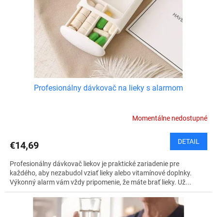
v
o
d
u
k
t
o
v
Profesionálny dávkovač na lieky s alarmom
Momentálne nedostupné
DETAIL
€14,69
Profesionálny dávkovač liekov je praktické zariadenie pre
každého, aby nezabudol vziať lieky alebo vitamínové doplnky.
Výkonný alarm vám vždy pripomenie, že máte brať lieky. Už...