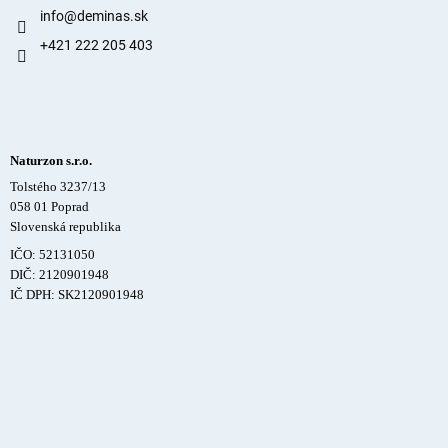
info
@
deminas.sk
+421 222 205 403
Naturzon s.r.o.
Tolstého 3237/13
058 01 Poprad
Slovenská republika
IČO: 52131050
DIČ: 2120901948
IČ DPH: SK2120901948