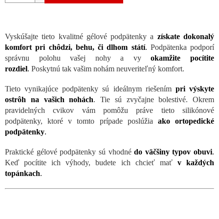
Vyskúšajte tieto kvalitné gélové podpätenky a
získate dokonalý
komfort pri chôdzi, behu, či dlhom státí
.
Podpätenka podporí
správnu polohu vašej nohy a vy
okamžite pocítite
rozdiel
.
Poskytnú tak vašim nohám neuveriteľný komfort.
Tieto vynikajúce podpätenky sú ideálnym riešením
pri výskyte
ostrôh na vašich nohách
. Tie sú zvyčajne bolestivé. Okrem
pravidelných cvikov vám pomôžu práve tieto silikónové
podpätenky, ktoré v tomto prípade poslúžia
ako ortopedické
podpätenky
.
Praktické gélové podpätenky sú vhodné
do väčšiny typov obuvi
.
Keď pocítite ich výhody, budete ich chcieť mať
v každých
topánkach
.