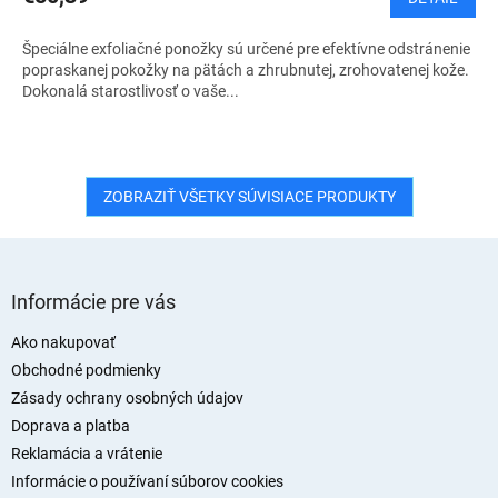
M
Špeciálne exfoliačné ponožky sú určené pre efektívne odstránenie
O
popraskanej pokožky na pätách a zhrubnutej, zrohovatenej kože.
Dokonalá starostlivosť o vaše...
ZOBRAZIŤ VŠETKY SÚVISIACE PRODUKTY
Z
á
Informácie pre vás
p
ä
Ako nakupovať
t
Obchodné podmienky
i
Zásady ochrany osobných údajov
e
Doprava a platba
Reklamácia a vrátenie
Informácie o používaní súborov cookies