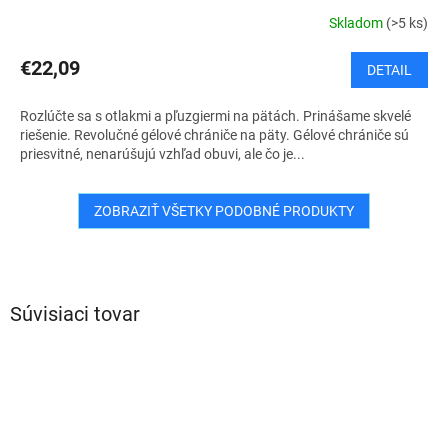
Skladom
(>5 ks)
€22,09
DETAIL
Rozlúčte sa s otlakmi a pľuzgiermi na pätách. Prinášame skvelé
riešenie. Revolučné gélové chrániče na päty. Gélové chrániče sú
priesvitné, nenarúšujú vzhľad obuvi, ale čo je...
ZOBRAZIŤ VŠETKY PODOBNÉ PRODUKTY
Súvisiaci tovar