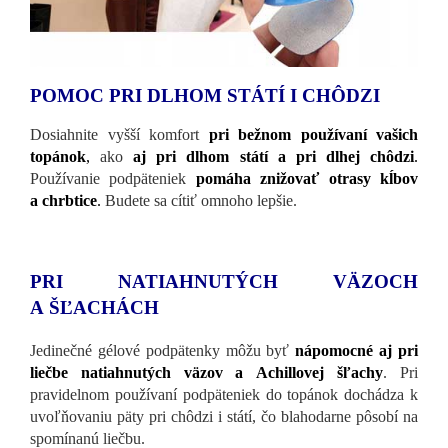
POMOC PRI DLHOM STÁTÍ I CHÔDZI
Dosiahnite vyšší komfort
pri bežnom používaní vašich
topánok
,
ako
aj pri dlhom státí a pri dlhej chôdzi
.
Používanie podpäteniek
pomáha znižovať otrasy kĺbov
a chrbtice
.
Budete sa cítiť omnoho lepšie.
PRI NATIAHNUTÝCH VÄZOCH
A ŠĽACHÁCH
Jedinečné gélové podpätenky môžu byť
nápomocné aj pri
liečbe natiahnutých väzov a Achillovej šľachy
. Pri
pravidelnom používaní podpäteniek do topánok dochádza k
uvoľňovaniu päty pri chôdzi i státí, čo blahodarne pôsobí na
spomínanú liečbu.