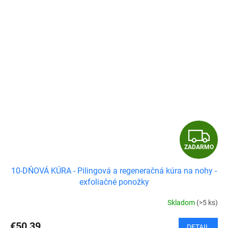
Z
ZADARMO
A
10-DŇOVÁ KÚRA - Pilingová a regeneračná kúra na nohy -
D
exfoliačné ponožky
A
Skladom
(>5 ks)
R
€50,39
DETAIL