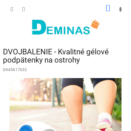
Prejsť
NÁKU
na
obsah
KOŠÍK
DVOJBALENIE - Kvalitné gélové
podpätenky na ostrohy
DA45617632