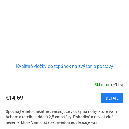
Kvalitné vložky do topánok na zvýšenie postavy
Skladom
(>5 ks)
€14,69
DETAIL
Spoznajte tieto unikátne zväčšujúce vložky na nohy, ktoré Vám
behom okamihu pridajú 2,5 cm výšky. Pohodlné a neviditeľné
riešenie, ktoré Vám dodá sebavedomie, zlepšuje váš...