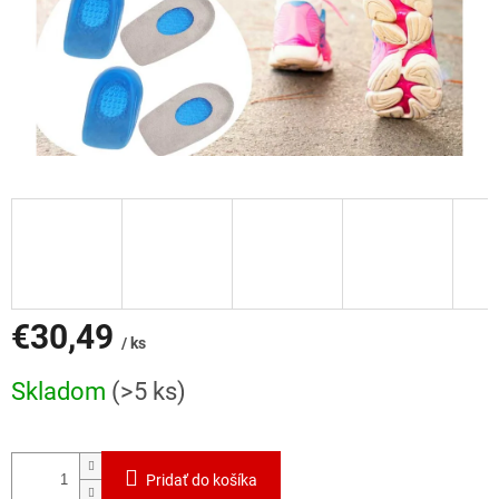
€30,49
/ ks
Jednotková
Skladom
(>5 ks)
cena:
Pridať do košíka