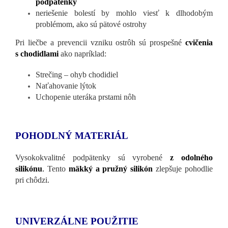
podpätenky
neriešenie bolestí by mohlo viesť k dlhodobým
problémom, ako sú pätové ostrohy
Pri liečbe a prevencii vzniku ostrôh sú prospešné
cvičenia
s chodidlami
ako napríklad:
Strečing – ohyb chodidiel
Naťahovanie lýtok
Uchopenie uteráka prstami nôh
POHODLNÝ MATERIÁL
Vysokokvalitné podpätenky sú vyrobené
z odolného
silikónu
.
Tento
mäkký a pružný silikón
zlepšuje pohodlie
pri chôdzi.
UNIVERZÁLNE POUŽITIE