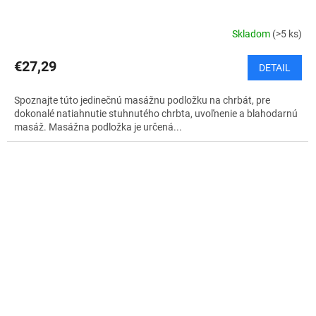
Skladom
(>5 ks)
€27,29
DETAIL
Spoznajte túto jedinečnú masážnu podložku na chrbát, pre
dokonalé natiahnutie stuhnutého chrbta, uvoľnenie a blahodarnú
masáž. Masážna podložka je určená...