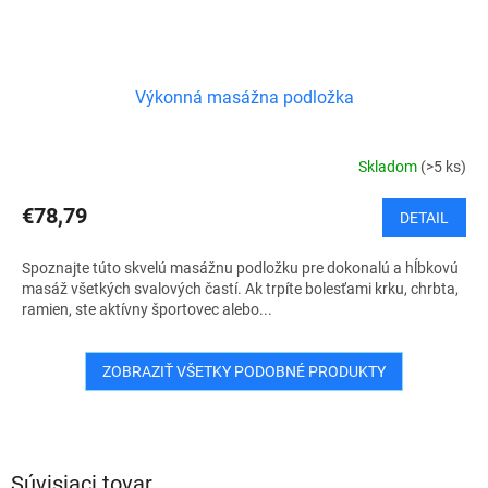
Výkonná masážna podložka
Skladom
(>5 ks)
€78,79
DETAIL
Spoznajte túto skvelú masážnu podložku pre dokonalú a hĺbkovú
masáž všetkých svalových častí. Ak trpíte bolesťami krku, chrbta,
ramien, ste aktívny športovec alebo...
ZOBRAZIŤ VŠETKY PODOBNÉ PRODUKTY
Súvisiaci tovar