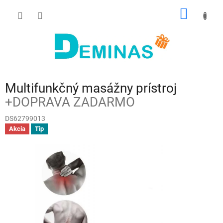
Prejsť
NÁKU
na
obsah
KOŠÍK
Multifunkčný masážny prístroj
+DOPRAVA ZADARMO
DS62799013
Akcia
Tip