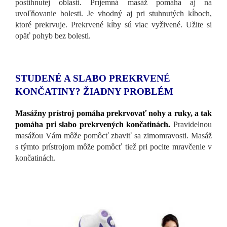
postihnutej oblasti. Príjemná masáž pomáha aj na
uvoľňovanie bolesti. Je vhodný aj pri stuhnutých kĺboch,
ktoré prekrvuje. Prekrvené kĺby sú viac vyživené.
Užite si
opäť pohyb bez bolesti.
STUDENÉ A SLABO PREKRVENÉ
KONČATINY? ŽIADNY PROBLÉM
Masážny prístroj pomáha prekrvovať nohy a ruky, a tak
pomáha pri slabo prekrvených končatinách.
Pravidelnou
masážou Vám môže pomôcť zbaviť sa zimomravosti. Masáž
s týmto prístrojom môže pomôcť tiež
pri pocite mravčenie
v
končatinách.