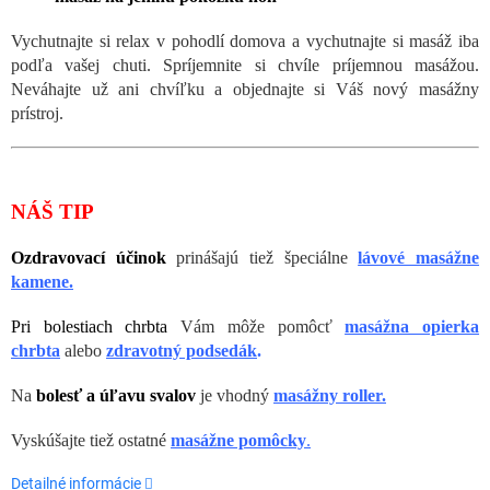
Vychutnajte si relax v pohodlí domova a vychutnajte si masáž iba
podľa vašej chuti. Spríjemnite si chvíle príjemnou masážou.
Neváhajte už ani chvíľku a objednajte si Váš nový masážny
prístroj.
NÁŠ TIP
Ozdravovací účinok
prinášajú tiež špeciálne
lávové masážne
kamene.
Pri bolestiach chrbta
Vám môže pomôcť
masážna opierka
chrbta
alebo
zdravotný podsedák
.
Na
bolesť a úľavu svalov
je vhodný
masážny roller.
Vyskúšajte tiež ostatné
masážne pomôcky
.
Detailné informácie