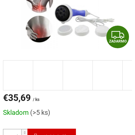
Z
ZADARMO
A
D
A
R
M
€35,69
/ ks
O
Jednotková
Skladom
(>5 ks)
cena: