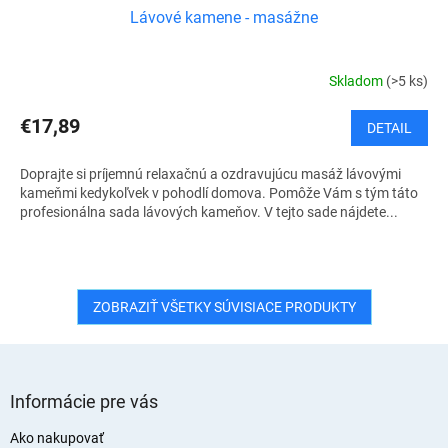
Lávové kamene - masážne
Skladom
(>5 ks)
€17,89
DETAIL
Doprajte si príjemnú relaxačnú a ozdravujúcu masáž lávovými
kameňmi kedykoľvek v pohodlí domova. Pomôže Vám s tým táto
profesionálna sada lávových kameňov. V tejto sade nájdete...
ZOBRAZIŤ VŠETKY SÚVISIACE PRODUKTY
Z
á
Informácie pre vás
p
ä
Ako nakupovať