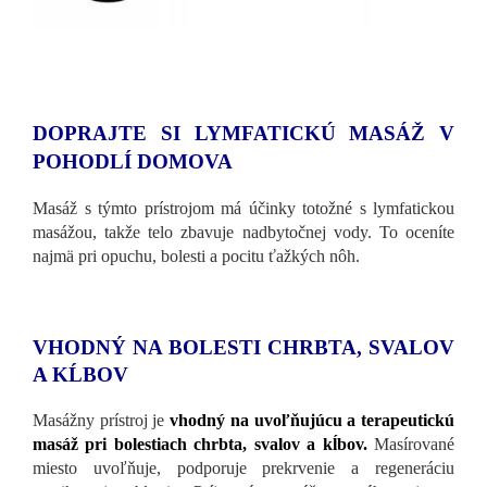
DOPRAJTE SI LYMFATICKÚ MASÁŽ V
POHODLÍ DOMOVA
Masáž s týmto prístrojom má účinky totožné s lymfatickou
masážou, takže telo zbavuje nadbytočnej vody. To oceníte
najmä pri opuchu, bolesti a pocitu ťažkých nôh.
VHODNÝ NA BOLESTI CHRBTA, SVALOV
A KĹBOV
Masážny prístroj je
vhodný na uvoľňujúcu a terapeutickú
masáž
pri bolestiach chrbta, svalov a kĺbov.
Masírované
miesto uvoľňuje, podporuje prekrvenie a regeneráciu