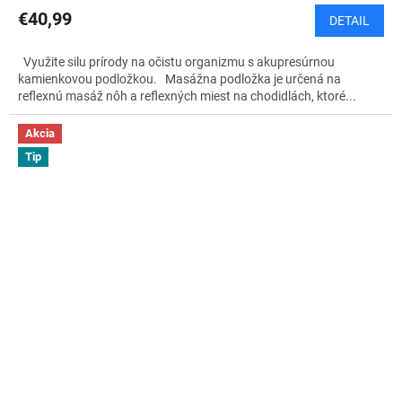
€40,99
DETAIL
Využite silu prírody na očistu organizmu s akupresúrnou
kamienkovou podložkou. Masážna podložka je určená na
reflexnú masáž nôh a reflexných miest na chodidlách, ktoré...
Akcia
Tip