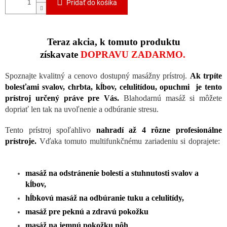
Pridať do košíka
Teraz akcia, k tomuto produktu
získavate
DOPRAVU ZADARMO.
Spoznajte kvalitný a cenovo dostupný masážny prístroj.
Ak trpíte
bolesťami svalov, chrbta, kĺbov, celulitídou,
opuchmi je tento
prístroj určený práve pre Vás.
Blahodarnú masáž si môžete
dopriať len tak na uvoľnenie a odbúranie stresu.
Tento prístroj spoľahlivo
nahradí až
4 rôzne profesionálne
prístroje.
Vďaka tomuto multifunkčnému zariadeniu si doprajete:
masáž na odstránenie bolestí a stuhnutosti svalov a
kĺbov,
hĺbkovú masáž na odbúranie tuku a celulitídy,
masáž pre peknú a zdravú pokožku
masáž na jemnú pokožku nôh