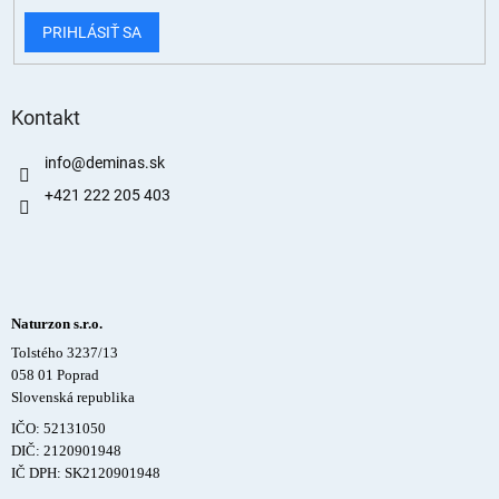
PRIHLÁSIŤ SA
Kontakt
info
@
deminas.sk
+421 222 205 403
Naturzon s.r.o.
Tolstého 3237/13
058 01 Poprad
Slovenská republika
IČO: 52131050
DIČ: 2120901948
IČ DPH: SK2120901948