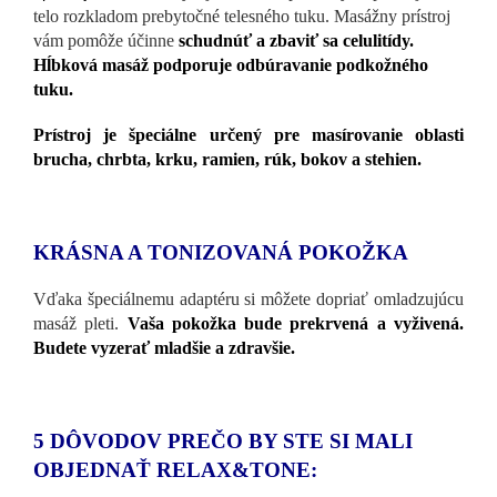
telo rozkladom prebytočné telesného tuku. Masážny prístroj
vám pomôže účinne
schudnúť a zbaviť sa celulitídy.
Hĺbková masáž podporuje odbúravanie podkožného
tuku.
Prístroj je špeciálne určený pre masírovanie oblasti
brucha, chrbta, krku, ramien, rúk, bokov a stehien.
KRÁSNA A TONIZOVANÁ POKOŽKA
Vďaka špeciálnemu adaptéru si môžete dopriať omladzujúcu
masáž pleti.
Vaša pokožka bude prekrvená a vyživená.
Budete vyzerať mladšie a zdravšie.
5 DÔVODOV PREČO BY STE SI MALI
OBJEDNAŤ RELAX&TONE: