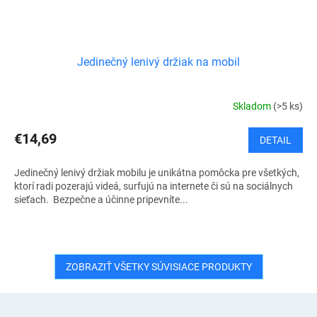
Jedinečný lenivý držiak na mobil
Skladom
(>5 ks)
€14,69
DETAIL
Jedinečný lenivý držiak mobilu je unikátna pomôcka pre všetkých,
ktorí radi pozerajú videá, surfujú na internete či sú na sociálnych
sieťach. Bezpečne a účinne pripevníte...
ZOBRAZIŤ VŠETKY SÚVISIACE PRODUKTY
Z