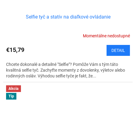
Selfie tyč a statív na diaľkové ovládanie
Momentálne nedostupné
€15,79
DETAIL
Chcete dokonalé a detailné "Selfie"? Pomôže Vám s tým táto
kvalitná selfie tyč. Zachyťte momenty z dovolenky, výletov alebo
rodinných osláv. Výhodou selfie tyče je fakt, že...
Akcia
Tip