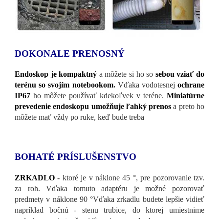
DOKONALE PRENOSNÝ
Endoskop je kompaktný
a môžete si ho so
sebou vziať do
terénu so svojím notebookom
.
Vďaka vodotesnej
ochrane
IP67
ho môžete používať kdekoľvek v teréne.
Miniatúrne
prevedenie endoskopu umožňuje ľahký prenos
a preto ho
môžete mať vždy po ruke, keď bude treba
BOHATÉ PRÍSLUŠENSTVO
ZRKADLO
-
ktoré je v náklone 45 °, pre pozorovanie tzv.
za roh. Vďaka tomuto adaptéru je možné pozorovať
predmety v náklone 90 °Vďaka zrkadlu budete lepšie vidieť
napríklad bočnú - stenu trubice, do ktorej umiestnime