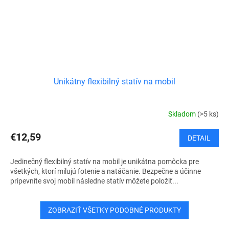
Unikátny flexibilný statív na mobil
Skladom
(>5 ks)
€12,59
DETAIL
Jedinečný flexibilný statív na mobil je unikátna pomôcka pre
všetkých, ktorí milujú fotenie a natáčanie. Bezpečne a účinne
pripevníte svoj mobil následne statív môžete položiť...
ZOBRAZIŤ VŠETKY PODOBNÉ PRODUKTY