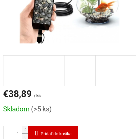
€38,89
/ ks
Jednotková
Skladom
(>5 ks)
cena:
Pridať do košíka