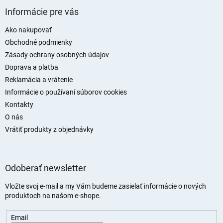
á
Informácie pre vás
p
ä
Ako nakupovať
t
Obchodné podmienky
i
Zásady ochrany osobných údajov
e
Doprava a platba
Reklamácia a vrátenie
Informácie o používaní súborov cookies
Kontakty
O nás
Vrátiť produkty z objednávky
Odoberať newsletter
Vložte svoj e-mail a my Vám budeme zasielať informácie o nových
produktoch na našom e-shope.
Email