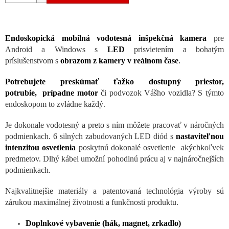
Endoskopická mobilná vodotesná inšpekčná kamera
pre
Android a Windows s
LED
prisvietením a bohatým
príslušenstvom s
obrazom z kamery v reálnom čase
.
Potrebujete preskúmať ťažko dostupný priestor,
potrubie, prípadne motor
či podvozok Vášho vozidla? S týmto
endoskopom to zvládne každý.
Je dokonale vodotesný a preto s ním môžete pracovať v náročných
podmienkach. 6 silných zabudovaných LED diód s
nastaviteľnou
intenzitou osvetlenia
poskytnú dokonalé osvetlenie akýchkoľvek
predmetov. Dlhý kábel umožní pohodlnú prácu aj v najnáročnejších
podmienkach.
Najkvalitnejšie materiály a patentovaná technológia výroby sú
zárukou maximálnej životnosti a funkčnosti produktu.
Doplnkové vybavenie (hák, magnet, zrkadlo)