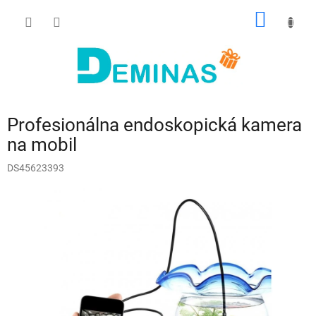
Prejsť
NÁKU
na
obsah
KOŠÍK
Profesionálna endoskopická kamera
na mobil
DS45623393