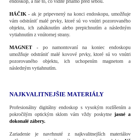
endoskop, a nie to, čo vidíte priamo pred sebou.
HÁČIK
-
ak je pripevnený na konci endoskopu, umožňuje
vám odstrániť malé prvky, ktoré sú vo vnútri pozorovaného
objektu, ich zaháknutím alebo prepichnutím a následným
vytiahnutím z vnútornej strany.
MAGNET
-
po namontovaní na koniec endoskopu
umožňuje odstrániť malé kovové prvky, ktoré sú vo vnútri
pozorovaného objektu, ich uchopením magnetom a
následným vytiahnutím.
NAJKVALITNEJŠIE MATERIÁLY
Profesionálny digitálny endoskop s vysokým rozlíšením a
pokročilým optickým sklom vám vždy poskytne
jasné a
dokonalé zábery.
Zariadenie je navrhnuté z najkvalitnejších materiálov