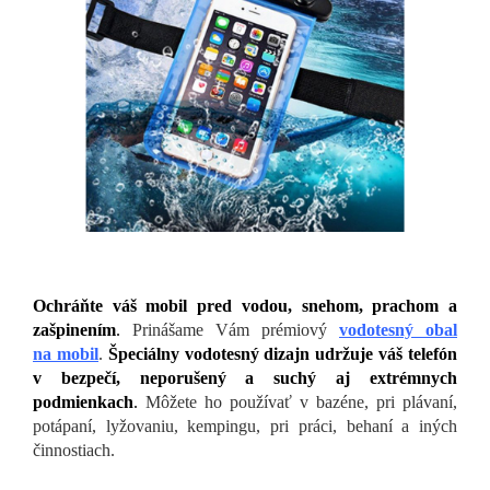
Ochráňte váš mobil pred vodou, snehom, prachom a
zašpinením
.
Prinášame Vám prémiový
vodotesný obal
na mobil
.
Špeciálny vodotesný dizajn udržuje váš telefón
v bezpečí, neporušený a suchý aj extrémnych
podmienkach
.
Môžete ho používať v bazéne, pri plávaní,
potápaní, lyžovaniu, kempingu, pri práci, behaní a iných
činnostiach.