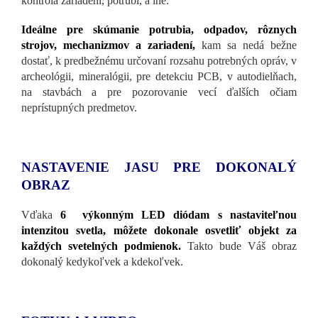
kontrola zariadení, potrubí, a iné.
Ideálne pre skúmanie potrubia, odpadov, rôznych
strojov, mechanizmov a zariadení,
kam sa nedá bežne
dostať, k predbežnému určovaní rozsahu potrebných opráv, v
archeológii, mineralógii, pre detekciu PCB, v autodielňach,
na stavbách a pre pozorovanie vecí ďalších očiam
neprístupných predmetov.
NASTAVENIE JASU PRE DOKONALÝ
OBRAZ
Vďaka
6 výkonným LED diódam s nastaviteľnou
intenzitou svetla, môžete dokonale osvetliť objekt za
každých svetelných podmienok.
Takto bude Váš obraz
dokonalý kedykoľvek a kdekoľvek.