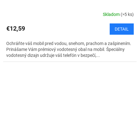
Skladom
(>5 ks)
€12,59
DETAIL
Ochráňte váš mobil pred vodou, snehom, prachom a zašpinením.
Prinášame Vám prémiový vodotesný obal na mobil. Špeciálny
vodotesný dizajn udržuje váš telefón v bezpečí,...