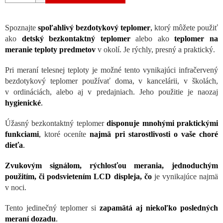
Spoznajte
spoľahlivý bezdotykový teplomer
,
ktorý môžete použiť
ako
detský bezkontaktný teplomer
alebo ako
teplomer na
meranie teploty predmetov
v okolí. Je rýchly, presný a praktický.
Pri meraní telesnej teploty je možné tento vynikajúci infračervený
bezdotykový teplomer používať doma, v kancelárii, v školách,
v ordináciách, alebo aj v predajniach. Jeho použitie je naozaj
hygienické
.
Úžasný bezkontaktný teplomer
disponuje mnohými praktickými
funkciami
,
ktoré oceníte
najmä pri starostlivosti o vaše choré
dieťa
.
Zvukovým signálom, rýchlosťou merania, jednoduchým
použitím, či podsvietením LCD displeja, čo
je vynikajúce najmä
v noci.
Tento jedinečný teplomer si
zapamätá aj niekoľko posledných
meraní dozadu
.