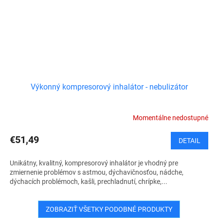
Výkonný kompresorový inhalátor - nebulizátor
Momentálne nedostupné
€51,49
DETAIL
Unikátny, kvalitný, kompresorový inhalátor je vhodný pre
zmiernenie problémov s astmou, dýchavičnosťou, nádche,
dýchacích problémoch, kašli, prechladnutí, chrípke,...
ZOBRAZIŤ VŠETKY PODOBNÉ PRODUKTY