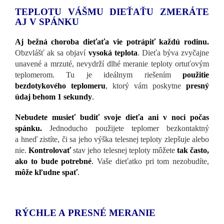
TEPLOTU VÁŠMU DIEŤAŤU ZMERÁTE
AJ V SPÁNKU
Aj bežná choroba dieťaťa vie potrápiť každú rodinu.
Obzvlášť ak sa objaví
vysoká teplota
. Dieťa býva zvyčajne
unavené a mrzuté, nevydrží dlhé meranie teploty ortuťovým
teplomerom. Tu je ideálnym riešením
použitie
bezdotykového teplomeru
, ktorý vám poskytne
presný
údaj behom 1 sekundy
.
Nebudete musieť budiť svoje dieťa ani v noci počas
spánku.
Jednoducho použijete teplomer bezkontaktný
a hneď zistíte, či sa jeho výška telesnej teploty zlepšuje alebo
nie.
Kontrolovať
stav jeho telesnej teploty môžete
tak často,
ako to bude potrebné
.
Vaše dieťatko pri tom nezobudíte,
môže kľudne spať
.
RÝCHLE A PRESNÉ MERANIE