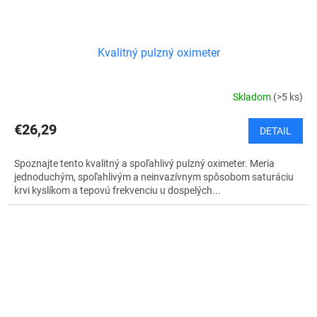
Kvalitný pulzný oximeter
Skladom
(>5 ks)
€26,29
DETAIL
Spoznajte tento kvalitný a spoľahlivý pulzný oximeter. Meria
jednoduchým, spoľahlivým a neinvazívnym spôsobom saturáciu
krvi kyslíkom a tepovú frekvenciu u dospelých...