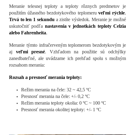
Meranie telesnej teploty a teploty rôznych predmetov je
použitím úžasného bezdotykového teplomeru
veľmi rýchle
.
Trvá to len 1 sekundu
a zistíte výsledok. Meranie je možné
uskutočniť podľa
nastavenia v jednotkách teploty Celzia
alebo Fahrenheita
.
Meranie týmto infračerveným teplomerom bezdotykovým je
aj
veľmi presné
. Vzhľadom na použitie sú odchýlky
zanedbateľné, ale uvádzame ich prehľad spolu s možným
rozsahom merania:
Rozsah a presnosť merania teploty:
Režim merania na čele: 32 ~ 42,5 ºC
Presnosť merania na čele: +/- 0,2 ºC
Režim merania teploty okolia: 0 ºC ~ 100 ºC
Presnosť merania okolitej teploty: +/- 1 ºC