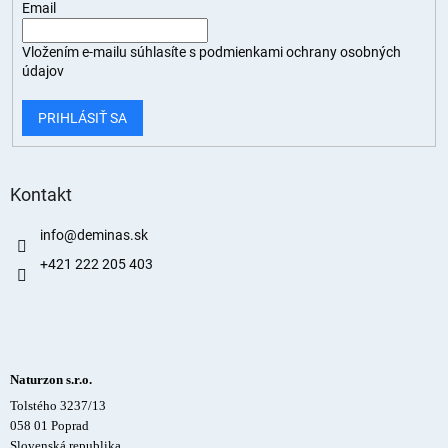
Email
Vložením e-mailu súhlasíte s
podmienkami ochrany osobných
údajov
PRIHLÁSIŤ SA
Kontakt
info
@
deminas.sk
+421 222 205 403
Naturzon s.r.o.
Tolstého 3237/13
058 01 Poprad
Slovenská republika