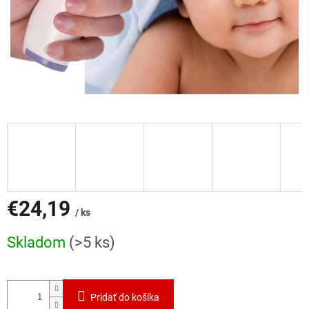
€24,19
/ ks
Jednotková
Skladom
(>5 ks)
cena:
Pridať do košíka