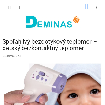
Prejsť
NÁKU
na
obsah
KOŠÍK
Spoľahlivý bezdotykový teplomer –
detský bezkontaktný teplomer
DS36969943