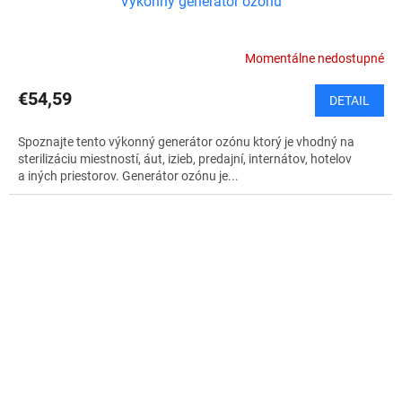
Výkonný generátor ozónu
Momentálne nedostupné
€54,59
DETAIL
Spoznajte tento výkonný generátor ozónu ktorý je vhodný na
sterilizáciu miestností, áut, izieb, predajní, internátov, hotelov
a iných priestorov. Generátor ozónu je...