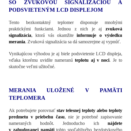
SO ZVUKOVOU SIGNALIZÁCIOU A
PODSVIETENÝM LCD DISPLEJOM
Tento bezkontaktný teplomer disponuje mnohými
praktickými funkciami. Jednou z nich je aj
zvuková
signalizácia
,
ktorá vás okamžite
informuje o výsledku
merania
.
Zvuková signalizácia sa dá samozrejme aj vypnúť.
Vynikajúcou výhodou je aj biele podsvietenie LCD displeja,
vďaka ktorému uvidíte nameranú
teplotu aj v noci
. Je to
skutočne veľmi užitočné.
MERANIA ULOŽENÉ V PAMÄTI
TEPLOMERA
Ak potrebujete porovnať
stav telesnej teploty alebo teploty
predmetu
v priebehu času
, nie je potrebné zapisovanie
nameraných hodnôt. Jednoducho ich
nájdete
v zabudovanej pamäti
tohto spoľahlivého bezdotykového