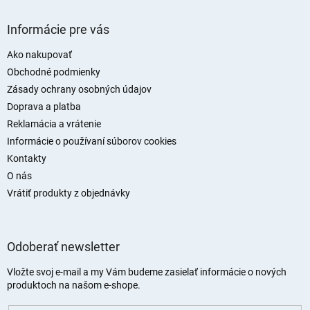
Z
á
Informácie pre vás
p
ä
Ako nakupovať
t
Obchodné podmienky
i
Zásady ochrany osobných údajov
e
Doprava a platba
Reklamácia a vrátenie
Informácie o používaní súborov cookies
Kontakty
O nás
Vrátiť produkty z objednávky
Odoberať newsletter
Vložte svoj e-mail a my Vám budeme zasielať informácie o nových
produktoch na našom e-shope.