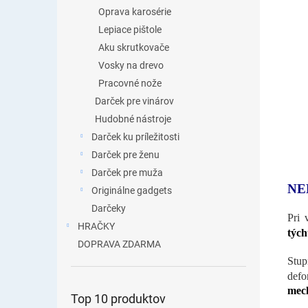
Oprava karosérie
Lepiace pištole
Aku skrutkovače
Vosky na drevo
Pracovné nože
Darček pre vinárov
Hudobné nástroje
Darček ku príležitosti
Darček pre ženu
Darček pre muža
NE
Originálne gadgets
Darčeky
Pri 
HRAČKY
tých
DOPRAVA ZDARMA
Stup
defo
mec
Top 10 produktov