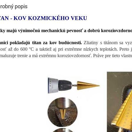
robný popis
TAN - KOV KOZMICKÉHO VEKU
áky majú výnimočnú mechanickú pevnosť a dobrú koroziovzdorno
hnici pokladajú
titan
za kov budúcnosti.
Zliatiny s titánom sa vy
osť až do 600 °C a taktiež aj pri extrémne nízkych teplotách. Preto
maluzuje trenie a má extrémnu koroziovzdornosť. Práve pre tieto vlastn