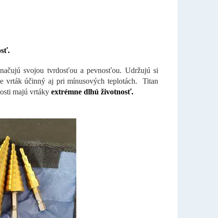
sť.
značujú svojou
tvrdosťou a pevnosťou. Udržujú si
 je vrták účinný aj pri mínusových teplotách.
Titan
osti majú vrtáky
extrémne dlhú životnosť.