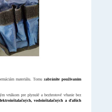
formáciám materiálu. Tomu
z
abránite používaním
ným vrtákom pre plynulé a bezhrotové vŕtanie bez
lektroinštalačných, vodoinštalačných a ďalších