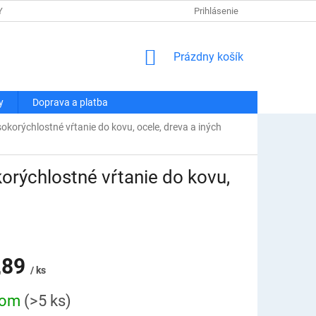
Y OSOBNÝCH ÚDAJOV
DOPRAVA A PLATBA
Prihlásenie
REKLAMÁCIA A VRÁT
NÁKUPNÝ
Prázdny košík
KOŠÍK
y
Doprava a platba
okorýchlostné vŕtanie do kovu, ocele, dreva a iných
korýchlostné vŕtanie do kovu,
,89
/ ks
ová
dom
(>5 ks)