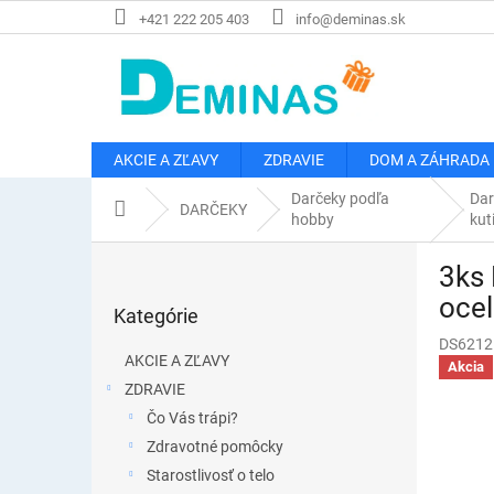
Prejsť
+421 222 205 403
info@deminas.sk
na
obsah
AKCIE A ZĽAVY
ZDRAVIE
DOM A ZÁHRADA
Darčeky podľa
Dar
Domov
DARČEKY
hobby
kut
B
3ks 
o
Preskočiť
č
ocel
Kategórie
kategórie
n
DS6212
ý
AKCIE A ZĽAVY
Akcia
p
ZDRAVIE
a
Čo Vás trápi?
n
e
Zdravotné pomôcky
l
Starostlivosť o telo