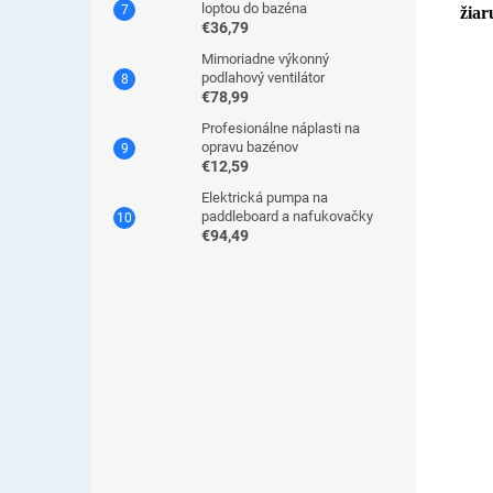
loptou do bazéna
žia
€36,79
Mimoriadne výkonný
podlahový ventilátor
€78,99
Profesionálne náplasti na
opravu bazénov
€12,59
Elektrická pumpa na
paddleboard a nafukovačky
€94,49