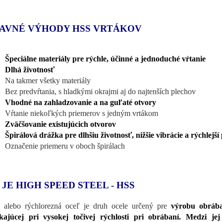
AVNÉ VÝHODY HSS VRTÁKOV
Špeciálne materiály pre rýchle, účinné a jednoduché vŕtanie
Dlhá životnosť
Na takmer všetky materiály
Bez predvŕtania, s hladkými okrajmi aj do najtenších plechov
Vhodné na
zahladzovanie a na guľaté otvory
Vŕtanie niekoľkých priemerov s jedným vrtákom
Zväčšovanie existujúcich otvorov
Špirálová drážka pre dlhšiu životnosť, nižšie vibrácie a rýchlejš
Označenie priemeru v oboch špirálach
 JE HIGH SPEED STEEL - HSS
alebo rýchlorezná oceľ je druh ocele určený pre
výrobu obrába
kajúcej pri vysokej točivej rýchlosti pri obrábaní. Medzi je