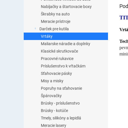
Pod
Nabíjačky a štartovacie boxy
Škrabky na auto
TI
Meracie prístroje
Darček pre kutila
Vrt
Vrtáky
Tec
Maliarske náradie a doplnky
pevn
Klasické skrutkovače
mini
Pracovné rukavice
Príslušenstvo k vŕtačkám
Sťahovacie pásky
Misy a misky
Popruhy na sťahovanie
Špárovačky
Brúsky - príslušenstvo
Brúsky - kotúče
Tmely, silikóny a lepidlá
Meracie lasery