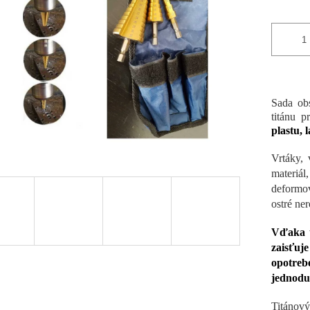
Sada obs
titánu p
plastu, 
Vrtáky,
materiál
deformov
ostré ne
Vďaka t
zaisťuj
opotreb
jednodu
Titánový