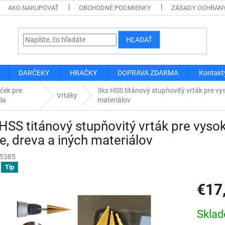
AKO NAKUPOVAŤ
OBCHODNÉ PODMIENKY
ZÁSADY OCHRAN
HĽADAŤ
DARČEKY
HRAČKY
DOPRAVA ZDARMA
Kontakt
ček pre
3ks HSS titánový stupňovitý vrták pre vys
Vrtáky
ila
materiálov
HSS titánový stupňovitý vrták pre vyso
e, dreva a iných materiálov
5385
Tip
€17
Jednotk
Skla
cena: