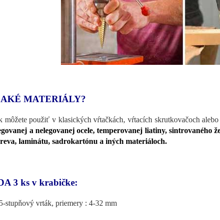
 AKÉ MATERIÁLY?
k môžete použiť v
klasických vŕtačkách, vŕtacích skrutkovačoch alebo
egovanej a nelegovanej ocele, temperovanej liatiny, sintrovaného že
reva, laminátu, sadrokartónu a iných materiáloch.
A 3 ks v krabičke:
5-stupňový vrták, priemery : 4-32 mm