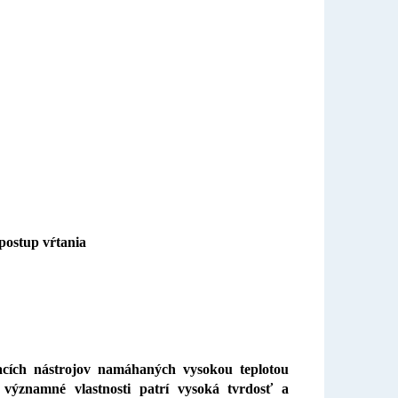
í postup vŕtania
cích nástrojov namáhaných vysokou teplotou
j významné vlastnosti patrí vysoká tvrdosť a