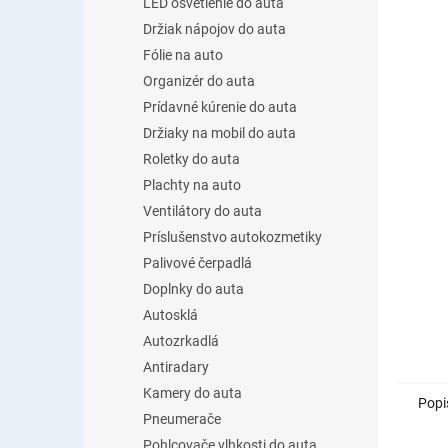
LED osvetlenie do auta
Držiak nápojov do auta
Fólie na auto
Organizér do auta
Prídavné kúrenie do auta
Držiaky na mobil do auta
Roletky do auta
Plachty na auto
Ventilátory do auta
Príslušenstvo autokozmetiky
Palivové čerpadlá
Doplnky do auta
Autosklá
Autozrkadlá
Antiradary
Kamery do auta
Popi
Pneumerače
Pohlcovače vlhkosti do auta