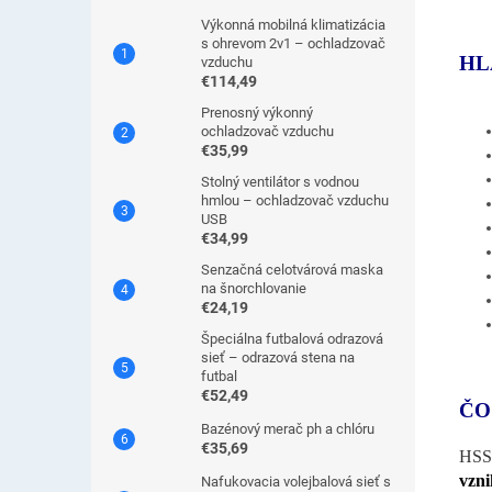
Výkonná mobilná klimatizácia
s ohrevom 2v1 – ochladzovač
HL
vzduchu
€114,49
Prenosný výkonný
ochladzovač vzduchu
€35,99
Stolný ventilátor s vodnou
hmlou – ochladzovač vzduchu
USB
€34,99
Senzačná celotvárová maska
na šnorchlovanie
€24,19
Špeciálna futbalová odrazová
sieť – odrazová stena na
futbal
€52,49
ČO
Bazénový merač ph a chlóru
€35,69
HSS 
vzni
Nafukovacia volejbalová sieť s