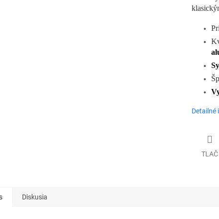
klasick
Pr
K
al
Sy
Šp
Vy
Detailné 
TLAČ
s
Diskusia