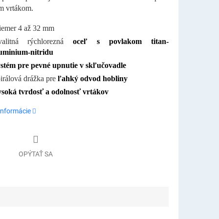
ým vrtákom.
iemer 4 až 32 mm
valitná rýchlorezná
oceľ s povlakom titan-
uminium-nitridu
stém pre pevné upnutie v skľučovadle
irálová drážka pre
ľahký odvod hobliny
soká tvrdosť a odolnosť vrtákov
informácie
OPÝTAŤ SA