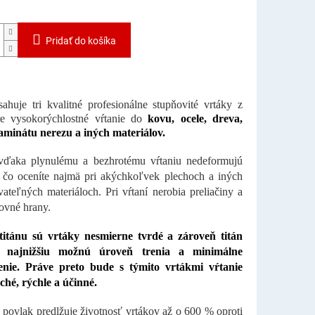
Pridať do košíka
ahuje tri kvalitné profesionálne stupňovité vrtáky z
re vysokorýchlostné vŕtanie do
kovu, ocele, dreva,
laminátu nerezu a iných materiálov.
 vďaka plynulému a bezhrotému vŕtaniu nedeformujú
, čo oceníte najmä pri akýchkoľvek plechoch a iných
ateľných materiáloch. Pri vŕtaní nerobia preliačiny a
rovné hrany.
itánu sú vrtáky nesmierne tvrdé a zároveň titán
e najnižšiu možnú úroveň trenia a minimálne
enie. Práve preto bude s týmito vrtákmi vŕtanie
ché, rýchle a účinné.
 povlak predlžuje životnosť vrtákov až o 600 % oproti