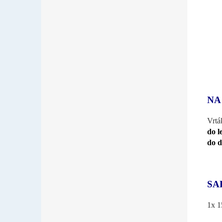
NA
Vrtá
do l
do d
SAD
1x 1