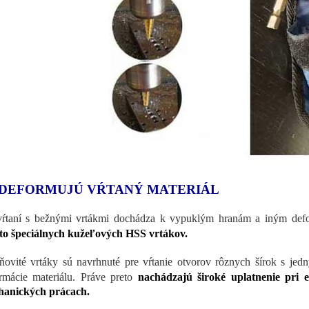
DEFORMUJÚ VŔTANÝ MATERIÁL
vŕtaní s bežnými vrtákmi dochádza k vypuklým hranám a iným de
to špeciálnych kužeľových HSS vrtákov.
ňovité vrtáky sú navrhnuté pre vŕtanie otvorov rôznych šírok s jed
rmácie materiálu.
Práve preto
nachádzajú široké uplatnenie pri e
hanických prácach.