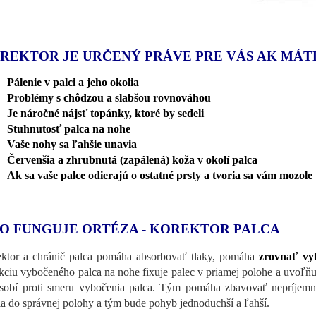
REKTOR JE URČENÝ PRÁVE PRE VÁS AK MÁT
Pálenie v palci a jeho okolia
Problémy s chôdzou a slabšou rovnováhou
Je náročné nájsť topánky, ktoré by sedeli
Stuhnutosť palca na nohe
Vaše nohy sa ľahšie unavia
Červenšia a zhrubnutá (zapálená) koža v okolí palca
Ak sa vaše palce odierajú o ostatné prsty a tvoria sa vám moz
O FUNGUJE ORTÉZA - KOREKTOR PALCA
ktor a chránič palca pomáha absorbovať tlaky, pomáha
zrovnať vyb
kciu vybočeného palca na nohe fixuje palec v priamej polohe a uvoľňuj
sobí proti smeru vybočenia palca. Tým pomáha zbavovať nepríjemné b
ia do správnej polohy a tým bude pohyb jednoduchší a ľahší.