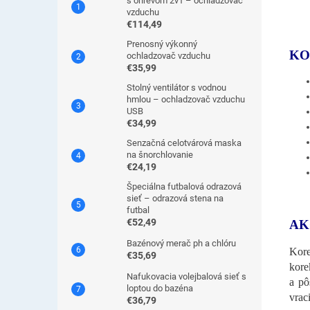
s ohrevom 2v1 – ochladzovač
vzduchu
€114,49
Prenosný výkonný
KO
ochladzovač vzduchu
€35,99
Stolný ventilátor s vodnou
hmlou – ochladzovač vzduchu
USB
€34,99
Senzačná celotvárová maska
na šnorchlovanie
€24,19
Špeciálna futbalová odrazová
sieť – odrazová stena na
futbal
€52,49
AK
Bazénový merač ph a chlóru
Kore
€35,69
kore
Nafukovacia volejbalová sieť s
a pô
loptou do bazéna
vrac
€36,79