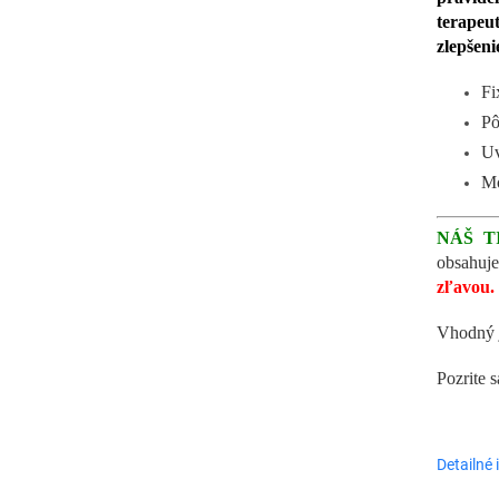
terapeu
zlepšeni
Fi
Pô
Uv
Mo
NÁŠ T
obsahuje
zľavou.
Vhodný 
Pozrite s
Detailné 