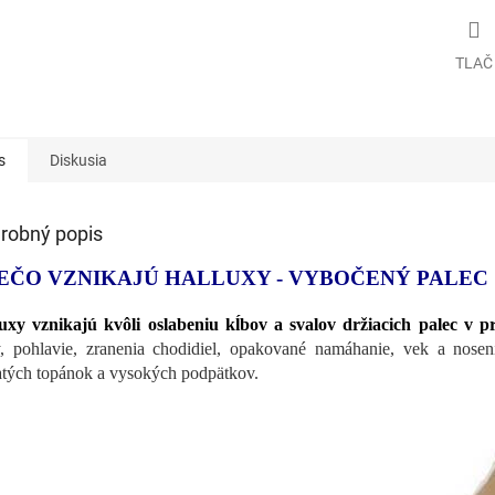
TLAČ
s
Diskusia
robný popis
EČO VZNIKAJÚ HALLUXY - VYBOČENÝ PALEC
uxy vznikajú kvôli oslabeniu kĺbov a svalov držiacich palec v p
, pohlavie, zranenia chodidiel, opakované namáhanie, vek a noseni
atých topánok a vysokých podpätkov.