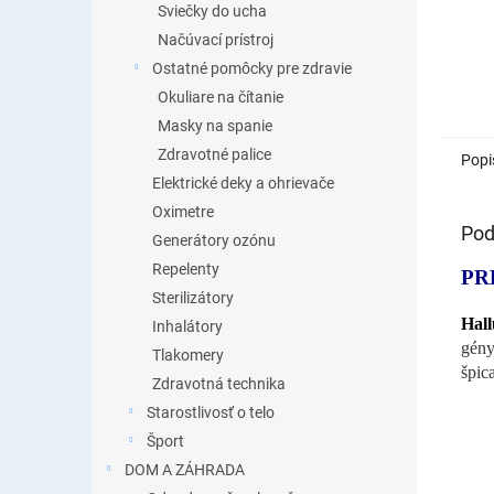
Sviečky do ucha
Načúvací prístroj
Ostatné pomôcky pre zdravie
Okuliare na čítanie
Masky na spanie
Zdravotné palice
Popi
Elektrické deky a ohrievače
Oximetre
Pod
Generátory ozónu
Repelenty
PR
Sterilizátory
Hall
Inhalátory
gény
Tlakomery
špic
Zdravotná technika
Starostlivosť o telo
Šport
DOM A ZÁHRADA