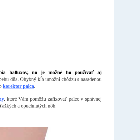
apia halluxov, no je možné ho používať aj
riebehu dňa. Ohybný kĺb umožní chôdzu s nasadenou
to
korektor palca
.
ny
,
ktoré Vám pomôžu zafixovať palec v správnej
u ťažkých a opuchnutých nôh.