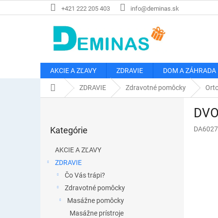
Prejsť
+421 222 205 403
info@deminas.sk
na
obsah
AKCIE A ZĽAVY
ZDRAVIE
DOM A ZÁHRADA
Domov
ZDRAVIE
Zdravotné pomôcky
Ort
B
DVOJ
o
Preskočiť
č
Kategórie
DA6027
kategórie
n
ý
AKCIE A ZĽAVY
p
ZDRAVIE
a
Čo Vás trápi?
n
e
Zdravotné pomôcky
l
Masážne pomôcky
Masážne prístroje