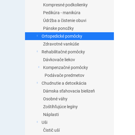
Kompresné podkolienky
Pedikúra - manikúra
Údržba a čistenie obuvi
Pánske ponožky
Ortopedické pomôcky
Zdravotné vankúše
Rehabilitačné pomôcky
Dávkovače liekov
Kompenzačné pomôcky
Podávače predmetov
Chudnutie a detoxikácia
Dámska sťahovacia bielizeň
Osobné váhy
Zoštíhľujúce legíny
Náplasti
Uši
Čistič uší