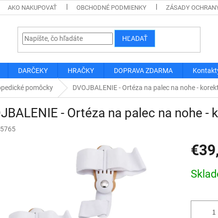
AKO NAKUPOVAŤ
OBCHODNÉ PODMIENKY
ZÁSADY OCHRAN
HĽADAŤ
DARČEKY
HRAČKY
DOPRAVA ZDARMA
Kontakt
opedické pomôcky
DVOJBALENIE - Ortéza na palec na nohe - korek
BALENIE - Ortéza na palec na nohe - 
5765
€39
Jednotk
Skla
cena: