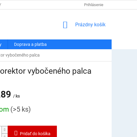
Y OSOBNÝCH ÚDAJOV
DOPRAVA A PLATBA
Prihlásenie
REKLAMÁCIA A VRÁT
NÁKUPNÝ
Prázdny košík
KOŠÍK
y
Doprava a platba
tor vybočeného palca
korektor vybočeného palca
,89
/ ks
ová
dom
(>5 ks)
Pridať do košíka