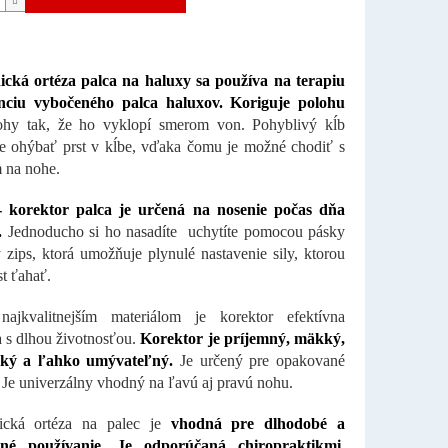
ická ortéza palca na haluxy sa používa na terapiu
nciu vybočeného palca haluxov. Koriguje polohu
ohy tak, že ho vyklopí smerom von. Pohyblivý kĺb
 ohýbať prst v kĺbe, vďaka čomu je možné chodiť s
 na nohe.
- korektor palca je určená na nosenie počas dňa
.
Jednoducho si ho nasadíte uchytíte pomocou pásky
 zips, ktorá umožňuje plynulé nastavenie sily, ktorou
st ťahať.
ajkvalitnejším materiálom je korektor efektívna
s dlhou životnosťou.
Korektor je príjemný, mäkký,
cký a ľahko umývateľný.
Je určený pre opakované
. Je univerzálny vhodný na ľavú aj pravú nohu.
tická ortéza na palec je
vhodná pre dlhodobé a
lné používanie. Je odporúčaná chiropraktikmi,