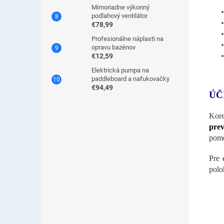
Mimoriadne výkonný
podlahový ventilátor
€78,99
Profesionálne náplasti na
opravu bazénov
€12,59
Elektrická pumpa na
paddleboard a nafukovačky
€94,49
ÚČ
Kor
prev
pomô
Pre 
polo