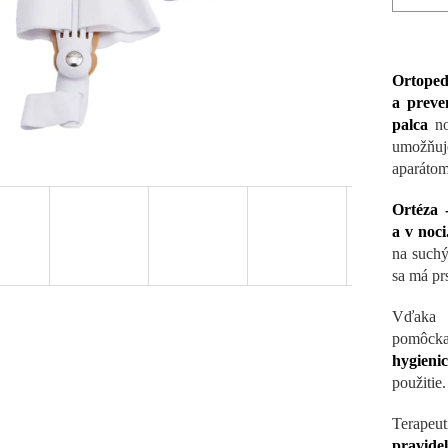
Ortoped
a preve
palca
n
umožňuje
aparátom
Ortéza 
a v noci
na suchý
sa má pr
Vďaka n
pomôcka 
hygieni
použitie
Terapeu
pravide