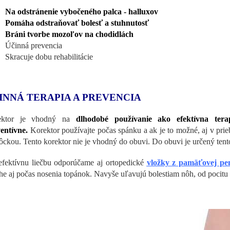
Na odstránenie vybočeného palca - halluxov
Pomáha odstraňovať bolesť a stuhnutosť
Bráni
tvorbe mozoľov na chodidlách
Účinná prevencia
Skracuje dobu rehabilitácie
INNÁ TERAPIA A PREVENCIA
ektor je vhodný na
dlhodobé používanie ako efektívna ter
entívne.
Korektor používajte počas spánku a ak je to možné, aj v p
ckou. Tento korektor nie je vhodný do obuvi. Do obuvi je určený ten
efektívnu liečbu odporúčame aj ortopedické
vložky z pamäťovej pe
he aj počas nosenia topánok. Navyše uľavujú bolestiam nôh, od pocit