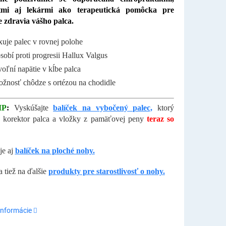
tmi aj lekármi ako terapeutická pomôcka pre
e zdravia vášho palca.
xuje palec v rovnej polohe
sobí proti progresii Hallux Valgus
oľní napätie v kĺbe palca
žnosť chôdze s ortézou na chodidle
IP
:
Vyskúšajte
balíček na vybočený palec,
ktorý
 korektor palca a vložky z pamäťovej peny
teraz so
je aj
balíček na ploché nohy.
a tiež na ďalšie
produkty pre starostlivosť o nohy.
informácie