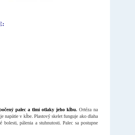
E:
ole
očený palec a tlmí otlaky jeho kĺbu
.
Ortéza na
e napätie v kĺbe. Plastový skelet funguje ako dlaha
olesti, pálenia a stuhnutosti. Palec sa postupne