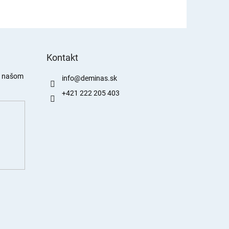
Kontakt
a našom
info
@
deminas.sk
+421 222 205 403