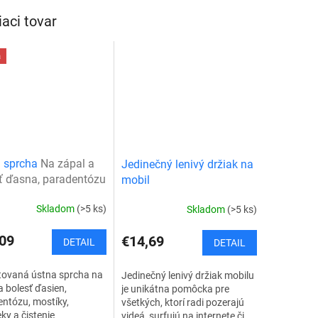
...
iaci tovar
a
a sprcha
Na zápal a
Jedinečný lenivý držiak na
ť ďasna, paradentózu
mobil
Skladom
(>5 ks)
Skladom
(>5 ks)
09
€14,69
DETAIL
DETAIL
tovaná ústna sprcha na
Jedinečný lenivý držiak mobilu
a bolesť ďasien,
je unikátna pomôcka pre
ntózu, mostíky,
všetkých, ktorí radi pozerajú
eky a čistenie
videá, surfujú na internete či