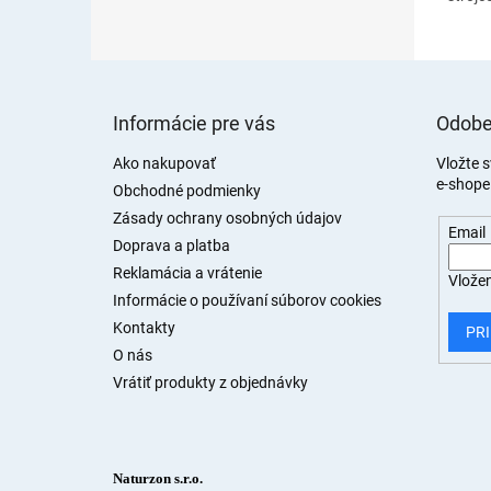
medziz
správn
každod
Z
á
Informácie pre vás
Odobe
p
ä
Ako nakupovať
Vložte 
e-shope
t
Obchodné podmienky
i
Zásady ochrany osobných údajov
Email
e
Doprava a platba
Reklamácia a vrátenie
Vložen
Informácie o používaní súborov cookies
Kontakty
PRI
O nás
Vrátiť produkty z objednávky
Naturzon s.r.o.