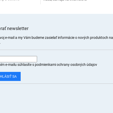
ubných priestorov je
sú na sociálnych sieťach.
a voľba pre
Bezpečne a účinne
enné čistenie vašich...
pripevníte...
rať newsletter
svoj e-mail a my Vám budeme zasielať informácie o nových produktoch n
.
ím e-mailu súhlasíte s
podmienkami ochrany osobných údajov
HLÁSIŤ SA