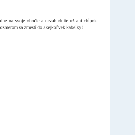
adne na svoje obočie a nezabudnite už ani chĺpok.
rozmerom sa zmestí do akejkoľvek kabelky!