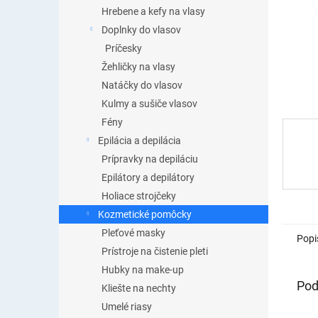
Hrebene a kefy na vlasy
Doplnky do vlasov
Príčesky
Žehličky na vlasy
Natáčky do vlasov
Kulmy a sušiče vlasov
Fény
Epilácia a depilácia
Prípravky na depiláciu
Epilátory a depilátory
Holiace strojčeky
Kozmetické pomôcky
Pleťové masky
Popi
Prístroje na čistenie pleti
Hubky na make-up
Pod
Kliešte na nechty
Umelé riasy