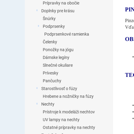
Prípravky na obočie
PI
Doplnky pre krásu
Šnúrky
Pinz
Podprsenky
Vďak
Podprsenkové ramienka
OB
Čelenky
Ponožky na jógu
Dámske legíny
Slnečné okuliare
Prívesky
TE
Pančuchy
Starostlivosť o fúzy
Hrebene a nožničky na fúzy
Nechty
Prístroje k modeláži nechtov
UV lampy na nechty
Ostatné prípravky na nechty