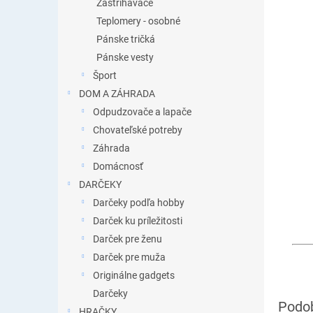
Zastrihávače
Teplomery - osobné
Pánske tričká
Pánske vesty
Šport
DOM A ZÁHRADA
Odpudzovače a lapače
Chovateľské potreby
Záhrada
Domácnosť
DARČEKY
Darčeky podľa hobby
Darček ku príležitosti
Darček pre ženu
Darček pre muža
Originálne gadgets
Darčeky
HRAČKY