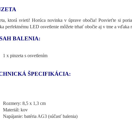
NZETA
eta, ktorá svieti! Horúca novinka v úprave obočia! Posvieťte si pori
a perfektnému LED osvetlenie môžete trhať obočie aj v tme a vďaka 
SAH BALENIA:
1 x pinzeta s osvetlením
CHNICKÁ ŠPECIFIKÁCIA:
Rozmery: 8,5 x 1,3 cm
Materiál: kov
Napájanie: batéria AG3 (súčasť balenia)