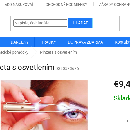
AKO NAKUPOVAŤ
OBCHODNÉ PODMIENKY
ZÁSADY OCHRAN
HĽADAŤ
DARČEKY
HRAČKY
DOPRAVA ZDARMA
Kontakt
etické pomôcky
Pinzeta s osvetlením
eta s osvetlením
DS90573676
€9,
Jednotk
Skla
cena: