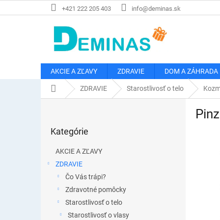
Prejsť
+421 222 205 403
info@deminas.sk
na
obsah
AKCIE A ZĽAVY
ZDRAVIE
DOM A ZÁHRADA
Domov
ZDRAVIE
Starostlivosť o telo
Kozm
B
Pinz
o
Preskočiť
č
Kategórie
kategórie
n
ý
AKCIE A ZĽAVY
p
ZDRAVIE
a
Čo Vás trápi?
n
e
Zdravotné pomôcky
l
Starostlivosť o telo
Starostlivosť o vlasy