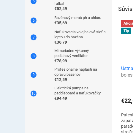
všade.
futbal
Súvis
€52,49
Bazénový merač ph a chlóru
€35,69
Akci
Tip
Nafukovacia volejbalová sieť s
loptou do bazéna
€36,79
Mimoriadne výkonný
podlahový ventilátor
€78,99
Ústn
Profesionálne náplasti na
opravu bazénov
boles
€12,59
Elektrická pumpa na
paddleboard a nafukovačky
€94,49
€22,
Paten
zápal 
parade
strojč