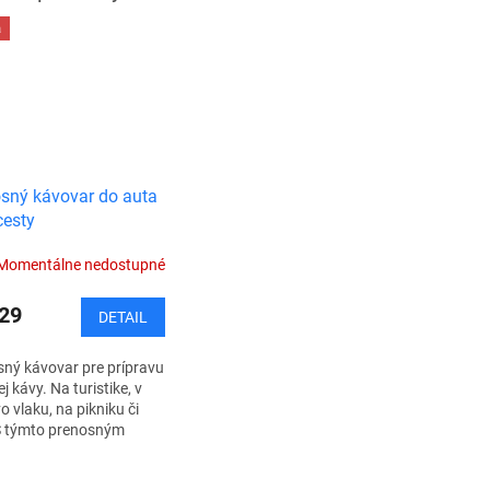
a
sný kávovar do auta
cesty
Momentálne nedostupné
29
DETAIL
ný kávovar pre prípravu
j kávy. Na turistike, v
vo vlaku, na pikniku či
 S týmto prenosným
rom si lahodnú čerstvú
ripravíte doslova