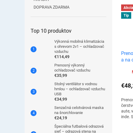
DOPRAVA ZDARMA
Akci
Tip
Top 10 produktov
Výkonná mobilná klimatizácia
s ohrevom 2v1 – ochladzovač
vzduchu
Preno
€114,49
a na 
Prenosný výkonný
ochladzovač vzduchu
€35,99
Stolný ventilátor s vodnou
€48,
hmlou – ochladzovač vzduchu
USB
€34,99
Prenos
čerstve
Senzačná celotvárová maska
aute, 
na šnorchlovanie
inde.
€24,19
kávova
Špeciálna futbalová odrazová
kávu p
sieť – odrazová stena na