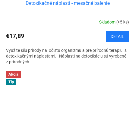
Detoxikačné náplasti - mesačné balenie
Skladom
(>5 ks)
€17,89
DETAIL
Využite silu prírody na očistu organizmu a pre prírodnú terapiu s
detoxikačnými náplasťami. Náplasti na detoxikáciu sú vyrobené
z prírodných...
Akcia
Tip