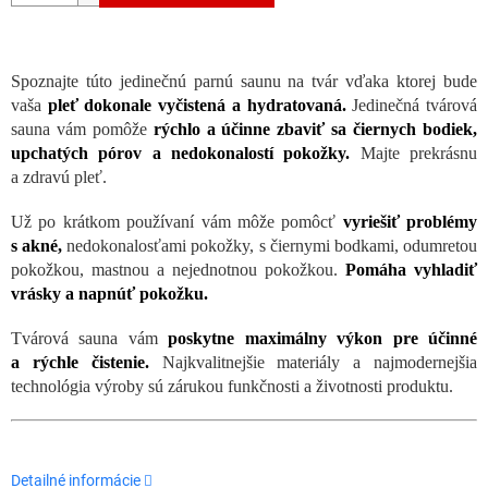
Spoznajte túto jedinečnú parnú saunu na tvár vďaka ktorej bude
vaša
pleť dokonale vyčistená a hydratovaná.
Jedinečná tvárová
sauna vám pomôže
rýchlo a účinne zbaviť sa čiernych bodiek,
upchatých pórov a nedokonalostí pokožky.
Majte prekrásnu
a zdravú pleť.
Už po krátkom používaní vám môže pomôcť
vyriešiť problémy
s akné,
nedokonalosťami pokožky, s čiernymi bodkami, odumretou
pokožkou, mastnou a nejednotnou pokožkou.
Pomáha vyhladiť
vrásky a napnúť pokožku.
Tvárová sauna vám
poskytne maximálny výkon pre účinné
a rýchle čistenie.
Najkvalitnejšie materiály a najmodernejšia
technológia výroby sú zárukou funkčnosti a životnosti produktu.
Detailné informácie