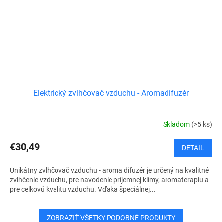
Elektrický zvlhčovač vzduchu - Aromadifuzér
Skladom
(>5 ks)
€30,49
DETAIL
Unikátny zvlhčovač vzduchu - aroma difuzér je určený na kvalitné
zvlhčenie vzduchu, pre navodenie príjemnej klímy, aromaterapiu a
pre celkovú kvalitu vzduchu. Vďaka špeciálnej...
ZOBRAZIŤ VŠETKY PODOBNÉ PRODUKTY