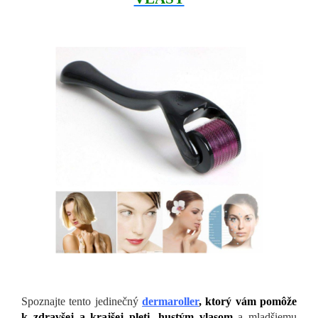
Spoznajte tento jedinečný
dermaroller
, ktorý vám pomôže
k zdravšej a krajšej pleti, hustým vlasom
a mladšiemu