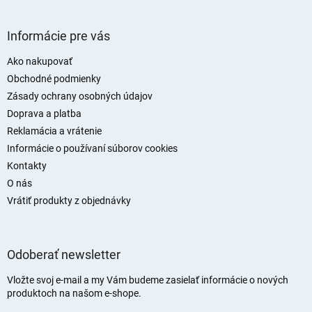
Z
á
Informácie pre vás
p
ä
Ako nakupovať
t
Obchodné podmienky
i
Zásady ochrany osobných údajov
e
Doprava a platba
Reklamácia a vrátenie
Informácie o používaní súborov cookies
Kontakty
O nás
Vrátiť produkty z objednávky
Odoberať newsletter
Vložte svoj e-mail a my Vám budeme zasielať informácie o nových
produktoch na našom e-shope.