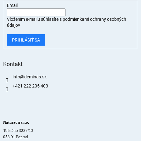
Email
Vložením e-mailu súhlasíte s
podmienkami ochrany osobných
údajov
PRIHLÁSIŤ SA
Kontakt
info
@
deminas.sk
+421 222 205 403
Naturzon s.r.o.
Tolstého 3237/13
058 01 Poprad