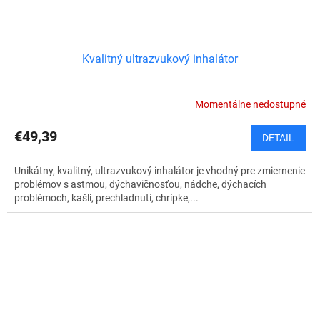
Kvalitný ultrazvukový inhalátor
Momentálne nedostupné
€49,39
DETAIL
Unikátny, kvalitný, ultrazvukový inhalátor je vhodný pre zmiernenie
problémov s astmou, dýchavičnosťou, nádche, dýchacích
problémoch, kašli, prechladnutí, chrípke,...