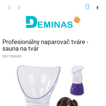
Prejsť
NÁKU
na
obsah
KOŠÍK
Profesionálny naparovač tváre -
sauna na tvár
DS11524433