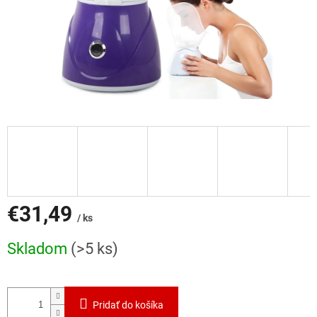
€31,49
/ ks
Jednotková
Skladom
(>5 ks)
cena:
Pridať do košíka