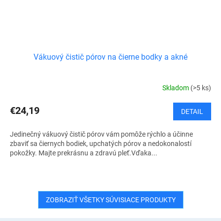
Vákuový čistič pórov na čierne bodky a akné
Skladom
(>5 ks)
€24,19
DETAIL
Jedinečný vákuový čistič pórov vám pomôže rýchlo a účinne
zbaviť sa čiernych bodiek, upchatých pórov a nedokonalostí
pokožky. Majte prekrásnu a zdravú pleť.Vďaka...
ZOBRAZIŤ VŠETKY SÚVISIACE PRODUKTY