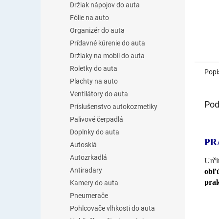
Držiak nápojov do auta
Fólie na auto
Organizér do auta
Prídavné kúrenie do auta
Držiaky na mobil do auta
Roletky do auta
Popi
Plachty na auto
Ventilátory do auta
Pod
Príslušenstvo autokozmetiky
Palivové čerpadlá
Doplnky do auta
PR
Autosklá
Autozrkadlá
Urči
Antiradary
obľú
prak
Kamery do auta
Pneumerače
Pohlcovače vlhkosti do auta