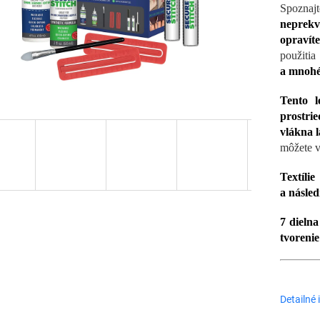
Spoznaj
neprekv
opravít
použiti
a mnohé 
Tento l
prostri
vlákna 
môžete v
Textílie
o
a násled
7 dielna
tvorenie
Detailné 