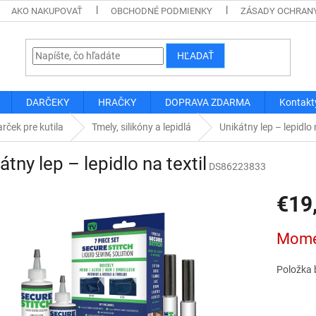
AKO NAKUPOVAŤ
OBCHODNÉ PODMIENKY
ZÁSADY OCHRAN
HĽADAŤ
DARČEKY
HRAČKY
DOPRAVA ZDARMA
Kontakt
rček pre kutila
Tmely, silikóny a lepidlá
Unikátny lep – lepidlo 
átny lep – lepidlo na textil
DS86223833
€19
Jednotk
Mome
cena:
Položka 