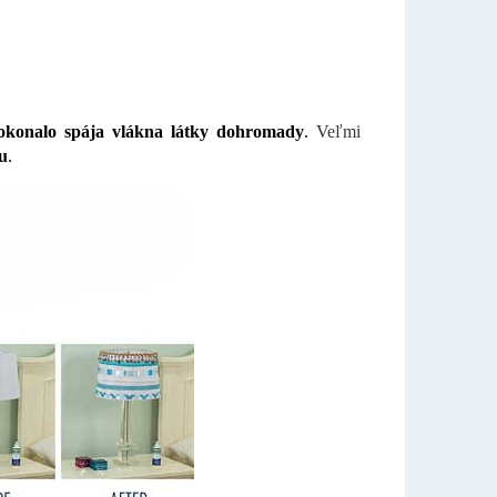
okonalo spája vlákna látky dohromady
.
Veľmi
iu
.