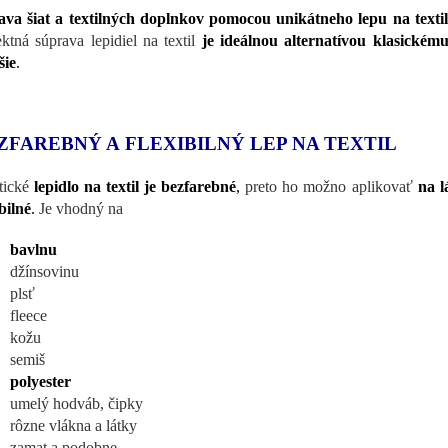
va šiat a textilných doplnkov pomocou unikátneho lepu na textil
ektná súprava lepidiel na textil
je ideálnou alternatívou klasickému
šie
.
ZFAREBNÝ A FLEXIBILNÝ LEP NA TEXTIL
tické
lepidlo na textil je bezfarebné
,
preto ho možno aplikovať
na l
ibilné
.
Je vhodný na
bavlnu
džínsovinu
plsť
fleece
kožu
semiš
polyester
umelý hodváb, čipky
rôzne vlákna a látky
zamat a podobne