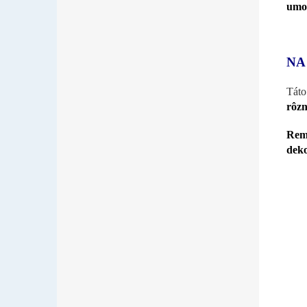
umož
NA
Tát
rôzn
Reme
deko