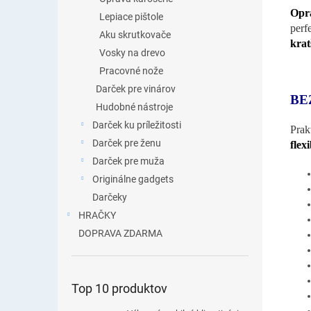
Opra
Lepiace pištole
perf
Aku skrutkovače
krat
Vosky na drevo
Pracovné nože
Darček pre vinárov
BE
Hudobné nástroje
Darček ku príležitosti
Prak
Darček pre ženu
flex
Darček pre muža
Originálne gadgets
Darčeky
HRAČKY
DOPRAVA ZDARMA
Top 10 produktov