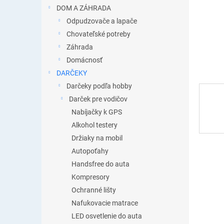
DOM A ZÁHRADA
Odpudzovače a lapače
Chovateľské potreby
Záhrada
Domácnosť
DARČEKY
Darčeky podľa hobby
Darček pre vodičov
Nabíjačky k GPS
Alkohol testery
Držiaky na mobil
Autopoťahy
Handsfree do auta
Kompresory
Ochranné lišty
Nafukovacie matrace
LED osvetlenie do auta