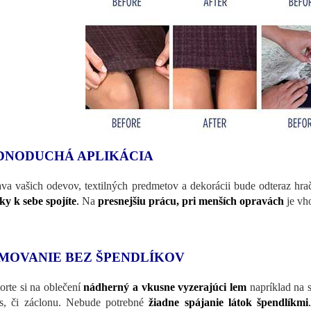
DNODUCHÁ APLIKÁCIA
va vašich odevov, textilných predmetov a dekorácii bude odteraz hr
tky k sebe spojíte
.
Na
presnejšiu prácu, pri menších opravách
je vh
MOVANIE BEZ ŠPENDLÍKOV
orte si na oblečení
nádherný a vkusne vyzerajúci lem
napríklad na s
s, či záclonu. Nebude potrebné
žiadne spájanie látok špendlíkmi