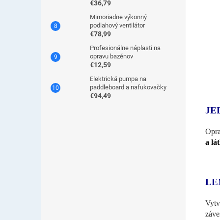
€36,79
Mimoriadne výkonný
podlahový ventilátor
€78,99
Profesionálne náplasti na
opravu bazénov
€12,59
Elektrická pumpa na
paddleboard a nafukovačky
€94,49
JE
Opra
a lá
LE
Vytv
záve