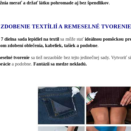
nia merať a držať látku pohromade aj bez špendlíkov
.
 ZDOBENIE TEXTÍLIÍ A REMESELNÉ TVORENI
o
7 dielna sada lepidiel na textil
sa môže stať
ideálnou pomôckou pre
om zdobení oblečenia, kabeliek, tašiek a podobne
.
selné tvorenie
sa tiež nezaobíde bez tejto jedinečnej sady. Vytvoriť 
rácie
a podobne.
Fantázii sa medze nekladú.