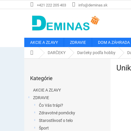
Prejsť
+421 222 205 403
info@deminas.sk
na
obsah
AKCIE A ZĽAVY
ZDRAVIE
DOM A ZÁHRADA
Domov
DARČEKY
Darčeky podľa hobby
Da
B
Unik
o
Preskočiť
č
Kategórie
kategórie
n
ý
AKCIE A ZĽAVY
p
ZDRAVIE
a
Čo Vás trápi?
n
e
Zdravotné pomôcky
l
Starostlivosť o telo
Šport