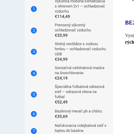
Výkonná mobilná klimatizácia
s ohrevom 2v1 – ochladzovač
vzduchu
€114,49
BE
Prenosný výkonný
ochladzovač vzduchu
Vyni
€35,99
rých
Stolný ventilátor s vodnou
hmlou – ochladzovač vzduchu
USB
€34,99
Senzačná celotvárová maska
na šnorchlovanie
€24,19
Špeciálna futbalová odrazová
sieť – odrazová stena na
futbal
€52,49
Bazénový merač ph a chlóru
€35,69
Nafukovacia volejbalová sieť s
loptou do bazéna