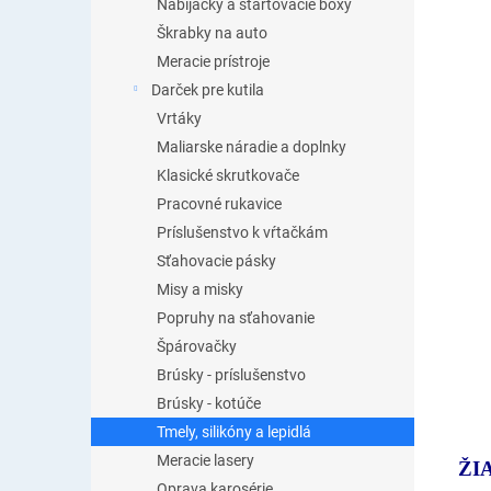
Nabíjačky a štartovacie boxy
Škrabky na auto
Meracie prístroje
Darček pre kutila
Vrtáky
Maliarske náradie a doplnky
Klasické skrutkovače
Pracovné rukavice
Príslušenstvo k vŕtačkám
Sťahovacie pásky
Misy a misky
Popruhy na sťahovanie
Špárovačky
Brúsky - príslušenstvo
Brúsky - kotúče
Tmely, silikóny a lepidlá
Meracie lasery
ŽI
Oprava karosérie