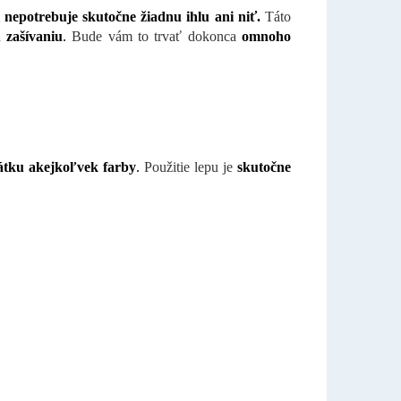
 nepotrebuje skutočne žiadnu ihlu ani niť.
Táto
 zašívaniu
.
Bude vám to trvať dokonca
omnoho
átku akejkoľvek farby
.
Použitie lepu je
skutočne