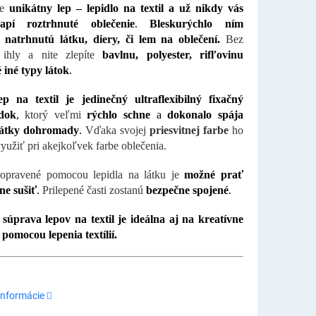
te
unikátny lep – lepidlo na textil a už nikdy vás
apí roztrhnuté oblečenie
.
Bleskurýchlo ním
e natrhnutú látku, diery, či lem na oblečení.
Bez
a ihly a nite zlepíte
bavlnu, polyester, rifľovinu
iné typy látok
.
ep na textil je jedinečný ultraflexibilný fixačný
edok
,
ktorý veľmi
rýchlo schne
a
dokonalo spája
látky dohromady
.
Vďaka svojej
priesvitnej farbe
ho
yužiť pri akejkoľvek farbe oblečenia.
pravené pomocou lepidla na látku je
možné prať
ne sušiť
.
Prilepené časti zostanú
bezpečne spojené
.
 súprava lepov na textil je ideálna aj na kreatívne
 pomocou lepenia textílií.
informácie