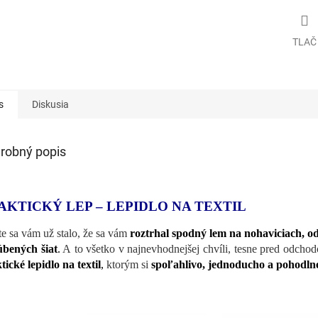
TLAČ
s
Diskusia
robný popis
AKTICKÝ LEP – LEPIDLO NA TEXTIL
te sa vám už stalo, že sa vám
roztrhal spodný lem na nohaviciach, o
bených šiat
.
A to všetko v najnevhodnejšej chvíli, tesne pred odchodom
tické lepidlo na textil
,
ktorým si
spoľahlivo, jednoducho a pohodln