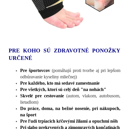
PRE KOHO SÚ ZDRAVOTNÉ PONOŽKY
URČENÉ
Pre športovcov
(pomáhajú proti tvorbe aj pri lepšom
odbúravanie kyseliny mliečnej)
Pre každého, kto má sedavé zamestnanie
Pre všetkých, ktorí sú celý deň "na nohách"
Skvelé pre cestovanie
(autom, vlakom, autobusom,
lietadlom)
Do práce, doma, na bežné nosenie, pri nákupoch,
na šport
Pre ľudí trpiacich kŕčovými žilami a opuchmi nôh
Pri slabo prekrvených a zimomravých končatinách