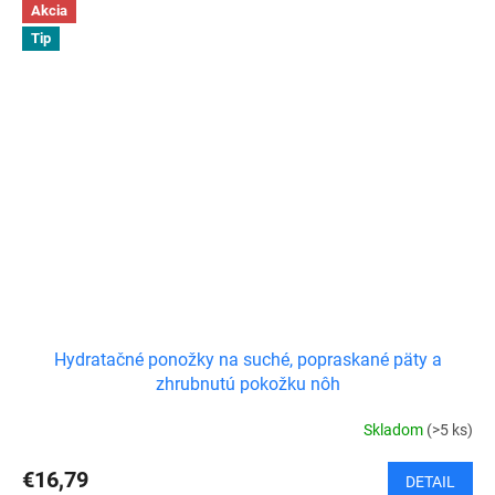
Akcia
Tip
Hydratačné ponožky na suché, popraskané päty a
zhrubnutú pokožku nôh
Skladom
(>5 ks)
€16,79
DETAIL