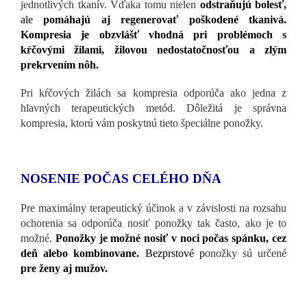
jednotlivých tkanív. Vďaka tomu nielen
odstraňujú bolesť,
ale
pomáhajú aj regenerovať poškodené tkanivá.
Kompresia je obzvlášť vhodná pri problémoch s
kŕčovými žilami, žilovou nedostatočnosťou a zlým
prekrvením nôh.
Pri kŕčových žilách sa kompresia odporúča ako jedna z
hlavných terapeutických metód. Dôležitá je správna
kompresia, ktorú vám poskytnú tieto špeciálne ponožky.
NOSENIE POČAS CELÉHO DŇA
Pre maximálny terapeutický účinok a v závislosti na rozsahu
ochorenia sa odporúča nosiť ponožky tak často, ako je to
možné.
Ponožky je možné nosiť v noci počas spánku, cez
deň alebo kombinovane.
Bezprstové p
onožky sú určené
pre ženy aj mužov.