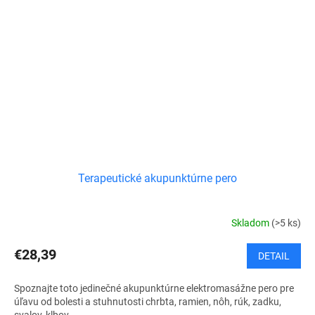
Terapeutické akupunktúrne pero
Skladom
(>5 ks)
€28,39
DETAIL
Spoznajte toto jedinečné akupunktúrne elektromasážne pero pre
úľavu od bolesti a stuhnutosti chrbta, ramien, nôh, rúk, zadku,