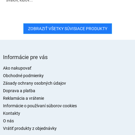
svalov, klbov...
ZOBRAZIŤ VŠETKY SÚVISIACE PRODUKTY
Z
á
Informácie pre vás
p
ä
Ako nakupovať
t
Obchodné podmienky
i
Zásady ochrany osobných údajov
e
Doprava a platba
Reklamácia a vrátenie
Informácie o používaní súborov cookies
Kontakty
O nás
Vrátiť produkty z objednávky