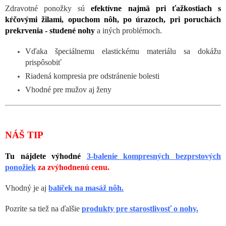
Zdravotné ponožky sú
efektívne najmä pri ťažkostiach s
kŕčovými žilami, opuchom nôh, po úrazoch, pri poruchách
prekrvenia - studené nohy
a iných problémoch.
Vďaka špeciálnemu elastickému materiálu sa dokážu
prispôsobiť
Riadená kompresia pre odstránenie bolesti
Vhodné pre mužov aj ženy
NÁŠ TIP
Tu nájdete výhodné
3-balenie kompresných bezprstových
ponožiek
za zvýhodnenú cenu.
Vhodný je aj
balíček na masáž nôh.
Pozrite sa tiež na ďalšie
produkty pre starostlivosť o nohy.