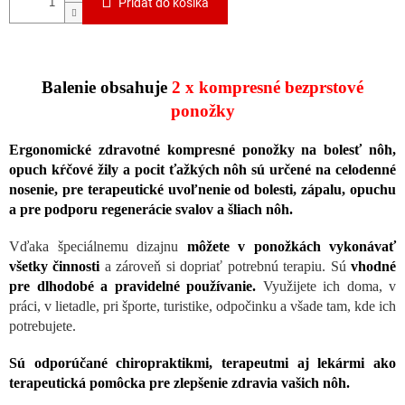
Pridať do košíka
Balenie obsahuje
2 x kompresné bezprstové
ponožky
Ergonomické zdravotné kompresné ponožky na bolesť nôh,
opuch kŕčové žily a pocit ťažkých nôh sú určené na celodenné
nosenie, pre terapeutické uvoľnenie od bolesti, zápalu, opuchu
a pre podporu regenerácie svalov a šliach nôh.
Vďaka špeciálnemu dizajnu
môžete v ponožkách vykonávať
všetky činnosti
a zároveň si dopriať potrebnú terapiu. Sú
vhodné
pre dlhodobé a pravidelné používanie.
Využijete ich doma, v
práci, v lietadle, pri športe, turistike, odpočinku a všade tam, kde ich
potrebujete.
Sú odporúčané chiropraktikmi, terapeutmi aj lekármi ako
terapeutická pomôcka pre zlepšenie zdravia vašich nôh.