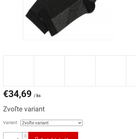
€34,69
/ ks
Jednotková
Zvoľte variant
cena:
Variant