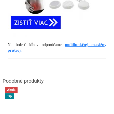
Na bolesť kĺbov odporúčame
multifunkčný masážny
prístroj.
Akcia
Tip