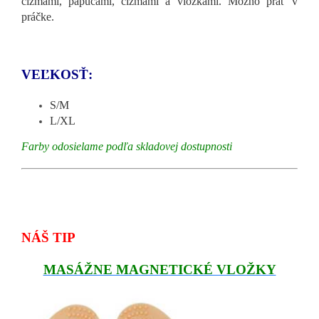
čižmami, papučami, čižmami a vložkami. Možno prať v
práčke.
VEĽKOSŤ:
S/M
L/XL
Farby odosielame podľa skladovej dostupnosti
NÁŠ TIP
MASÁŽNE MAGNETICKÉ VLOŽKY