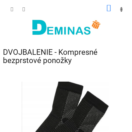
Prejsť
NÁKU
na
obsah
KOŠÍK
DVOJBALENIE - Kompresné
bezprstové ponožky