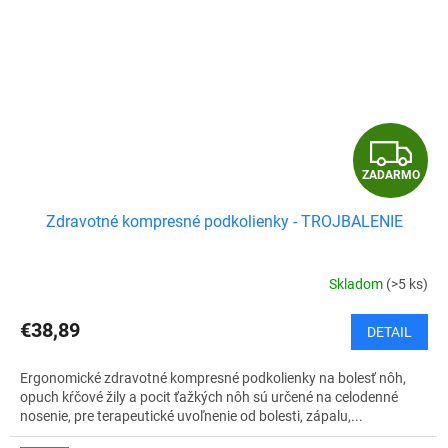
Z
ZADARMO
A
Zdravotné kompresné podkolienky - TROJBALENIE
D
A
Skladom
(>5 ks)
R
€38,89
DETAIL
M
Ergonomické zdravotné kompresné podkolienky na bolesť nôh,
O
opuch kŕčové žily a pocit ťažkých nôh sú určené na celodenné
nosenie, pre terapeutické uvoľnenie od bolesti, zápalu,...