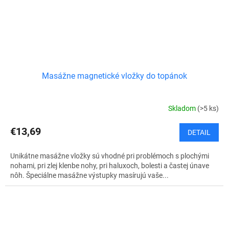
Masážne magnetické vložky do topánok
Skladom
(>5 ks)
€13,69
DETAIL
Unikátne masážne vložky sú vhodné pri problémoch s plochými
nohami, pri zlej klenbe nohy, pri haluxoch, bolesti a častej únave
nôh. Špeciálne masážne výstupky masírujú vaše...