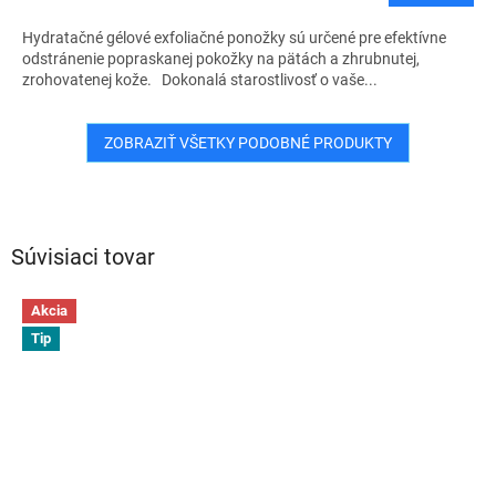
Hydratačné gélové exfoliačné ponožky sú určené pre efektívne
odstránenie popraskanej pokožky na pätách a zhrubnutej,
zrohovatenej kože. Dokonalá starostlivosť o vaše...
ZOBRAZIŤ VŠETKY PODOBNÉ PRODUKTY
Súvisiaci tovar
Akcia
Tip