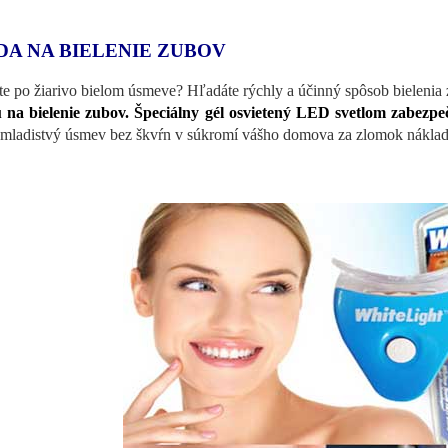
DA NA BIELENIE ZUBOV
te po žiarivo bielom úsmeve? Hľadáte rýchly a účinný spôsob bielenia
 na bielenie zubov. Špeciálny gél osvietený LED svetlom zabezpeč
 mladistvý úsmev bez škvŕn v súkromí vášho domova za zlomok náklad