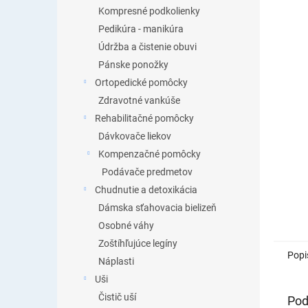
Kompresné podkolienky
Pedikúra - manikúra
Údržba a čistenie obuvi
Pánske ponožky
Ortopedické pomôcky
Zdravotné vankúše
Rehabilitačné pomôcky
Dávkovače liekov
Kompenzačné pomôcky
Podávače predmetov
Chudnutie a detoxikácia
Dámska sťahovacia bielizeň
Osobné váhy
Zoštíhľujúce legíny
Popi
Náplasti
Uši
Čistič uší
Pod