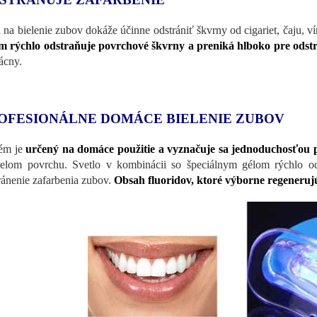
 na bielenie zubov dokáže účinne odstrániť škvrny od cigariet, čaju, ví
m rýchlo odstraňuje povrchové škvrny a preniká hlboko pre odstr
vácny.
OFESIONÁLNE DOMÁCE BIELENIE ZUBOV
ém je
určený na domáce použitie a vyznačuje sa jednoduchosťou 
elom povrchu. Svetlo v kombinácii so špeciálnym gélom rýchlo od
ránenie zafarbenia zubov.
Obsah fluoridov, ktoré výborne regeneruj