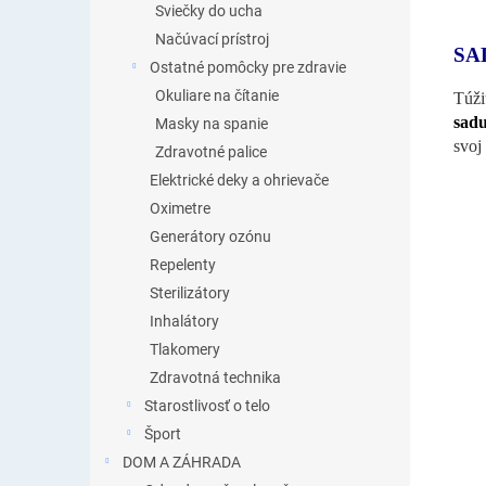
Sviečky do ucha
Načúvací prístroj
SA
Ostatné pomôcky pre zdravie
Okuliare na čítanie
Túži
sadu
Masky na spanie
svoj
Zdravotné palice
Elektrické deky a ohrievače
Oximetre
Generátory ozónu
Repelenty
Sterilizátory
Inhalátory
Tlakomery
Zdravotná technika
Starostlivosť o telo
Šport
DOM A ZÁHRADA