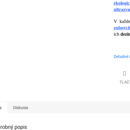
ekolog
ultrazvu
V každ
zubných
ich
dezi
Detailné 
TLAČ
s
Diskusia
robný popis