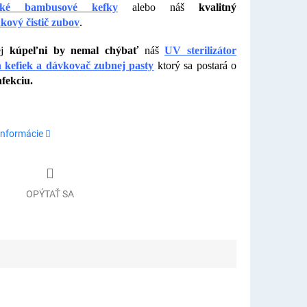
ické bambusové kefky
alebo náš
kvalitný
kový čistič zubov
.
ej
kúpeľni by nemal chýbať
náš
UV sterilizátor
 kefiek a dávkovač zubnej pasty
ktorý sa postará o
nfekciu.
informácie
OPÝTAŤ SA