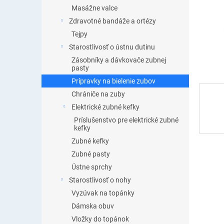
Masážne valce
Zdravotné bandáže a ortézy
Tejpy
Starostlivosť o ústnu dutinu
Zásobníky a dávkovače zubnej
pasty
Prípravky na bielenie zubov
Chrániče na zuby
Elektrické zubné kefky
Príslušenstvo pre elektrické zubné
kefky
Zubné kefky
Zubné pasty
Ústne sprchy
Starostlivosť o nohy
Vyzúvak na topánky
Dámska obuv
Vložky do topánok