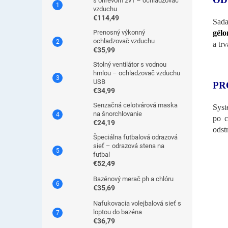
s ohrevom 2v1 – ochladzovač
vzduchu
€114,49
Sada
Prenosný výkonný
gélo
ochladzovač vzduchu
a tr
€35,99
Stolný ventilátor s vodnou
hmlou – ochladzovač vzduchu
USB
PR
€34,99
Senzačná celotvárová maska
Syst
na šnorchlovanie
po c
€24,19
odst
Špeciálna futbalová odrazová
sieť – odrazová stena na
futbal
€52,49
Bazénový merač ph a chlóru
€35,69
Nafukovacia volejbalová sieť s
loptou do bazéna
€36,79