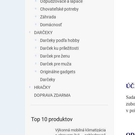
Odpudzovače a lapače
Chovateľské potreby
Záhrada
Domácnosť
DARČEKY
Darčeky podľa hobby
Darček ku príležitosti
Darček pre ženu
Darček pre muža
Originálne gadgets
Darčeky
ÚČ
HRAČKY
DOPRAVA ZDARMA
Sada
zubo
v po
Top 10 produktov
Výkonná mobilná klimatizácia
OD