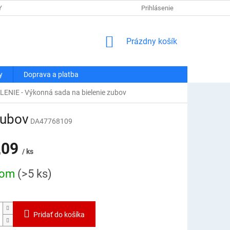
Y OSOBNÝCH ÚDAJOV
DOPRAVA A PLATBA
Prihlásenie
REKLAMÁCIA A VRÁT
NÁKUPNÝ
Prázdny košík
KOŠÍK
y
Doprava a platba
ENIE - Výkonná sada na bielenie zubov
zubov
DA47768109
,09
/ ks
ová
dom
(>5 ks)
Pridať do košíka