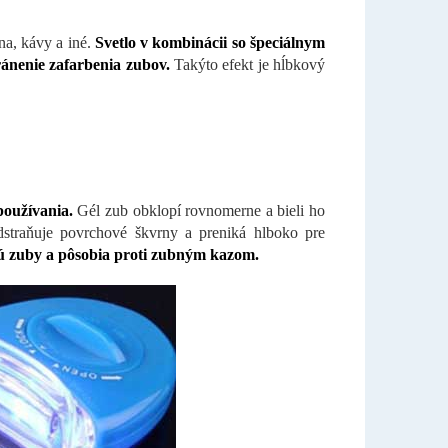
na, kávy a iné.
Svetlo v kombinácii so špeciálnym
ánenie zafarbenia zubov.
Takýto efekt je hĺbkový
používania.
Gél zub obklopí rovnomerne a bieli ho
straňuje povrchové škvrny a preniká hlboko pre
ú zuby a pôsobia proti zubným kazom.