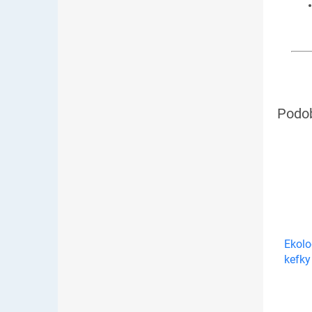
Ekol
kefky