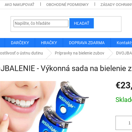
AKO NAKUPOVAŤ
OBCHODNÉ PODMIENKY
ZÁSADY OCHRAN
HĽADAŤ
DARČEKY
HRAČKY
DOPRAVA ZDARMA
Kontakt
ostlivosť o ústnu dutinu
Prípravky na bielenie zubov
DVOJBAL
JBALENIE - Výkonná sada na bielenie 
€23
Jednotk
Skla
cena: