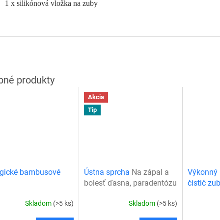
1 x silikónová vložka na zuby
Akcia
Tip
ogické bambusové
Ústna sprcha
Na zápal a
Výkonný 
bolesť ďasna, paradentózu
čistič zu
Skladom
(>5 ks)
Skladom
(>5 ks)