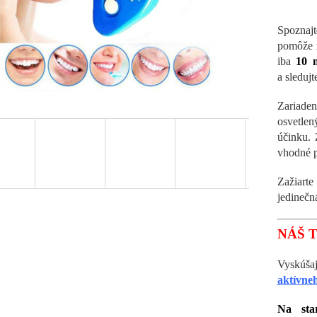
Spoznaj
pomôže
iba
10 
a sleduj
Zariade
osvetle
účinku.
vhodné p
Zažiart
jedinečn
NÁŠ T
Vyskúša
aktívneh
Na sta