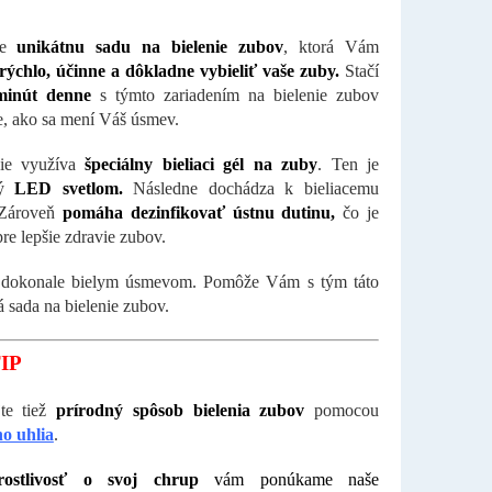
te
unikátnu sadu na bielenie zubov
, ktorá Vám
rýchlo, účinne a dôkladne vybieliť vaše zuby.
Stačí
minút denne
s týmto zariadením na bielenie zubov
te, ako sa mení Váš úsmev.
nie využíva
špeciálny bieliaci gél na zuby
. Ten je
ný
LED svetlom.
Následne dochádza k bieliacemu
 Zároveň
pomáha dezinfikovať ústnu dutinu,
čo je
re lepšie zdravie zubov.
e dokonale bielym úsmevom. Pomôže Vám s tým táto
á sada na bielenie zubov.
IP
jte tiež
prírodný spôsob bielenia zubov
pomocou
o uhlia
.
rostlivosť o svoj chrup
vám ponúkame naše