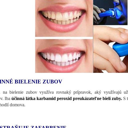
INNÉ BIELENIE ZUBOV
 na bielenie zubov využíva rovnaký prípravok, aký využívajú už 
v. Iba
účinná látka karbamid peroxid preukázateľne bieli zuby.
S t
hodlí domova.
STRAŇUJE ZAFARBENIE