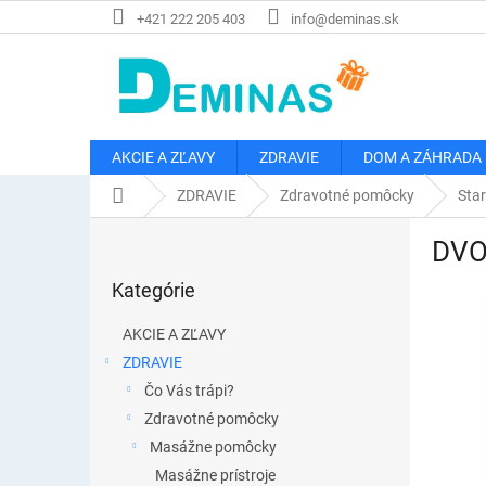
Prejsť
+421 222 205 403
info@deminas.sk
na
obsah
AKCIE A ZĽAVY
ZDRAVIE
DOM A ZÁHRADA
Domov
ZDRAVIE
Zdravotné pomôcky
Star
B
DVO
o
Preskočiť
č
Kategórie
kategórie
n
ý
AKCIE A ZĽAVY
p
ZDRAVIE
a
Čo Vás trápi?
n
e
Zdravotné pomôcky
l
Masážne pomôcky
Masážne prístroje