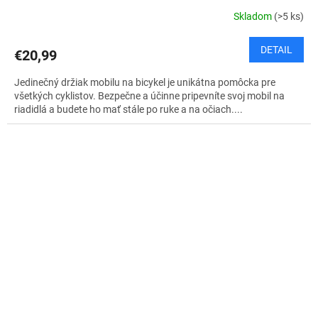
Skladom
(>5 ks)
DETAIL
€20,99
Jedinečný držiak mobilu na bicykel je unikátna pomôcka pre
všetkých cyklistov. Bezpečne a účinne pripevníte svoj mobil na
riadidlá a budete ho mať stále po ruke a na očiach....