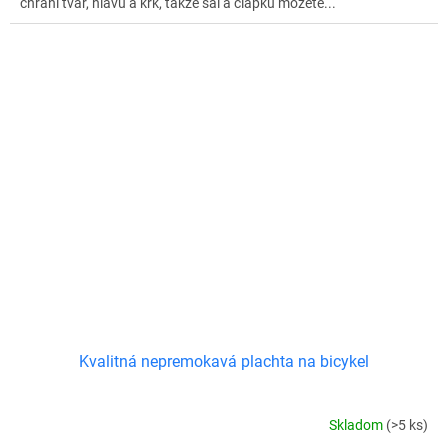
chráni tvár, hlavu a krk, takže šál a čiapku môžete...
Kvalitná nepremokavá plachta na bicykel
Skladom
(>5 ks)