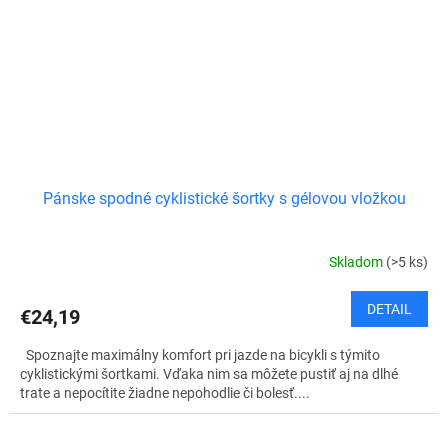
Pánske spodné cyklistické šortky s gélovou vložkou
Skladom
(>5 ks)
DETAIL
€24,19
Spoznajte maximálny komfort pri jazde na bicykli s týmito
cyklistickými šortkami. Vďaka nim sa môžete pustiť aj na dlhé
trate a nepocítite žiadne nepohodlie či bolesť....