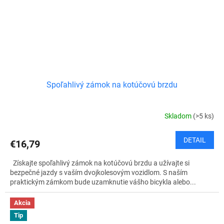
Spoľahlivý zámok na kotúčovú brzdu
Skladom
(>5 ks)
DETAIL
€16,79
Získajte spoľahlivý zámok na kotúčovú brzdu a užívajte si
bezpečné jazdy s vaším dvojkolesovým vozidlom. S naším
praktickým zámkom bude uzamknutie vášho bicykla alebo...
Akcia
Tip