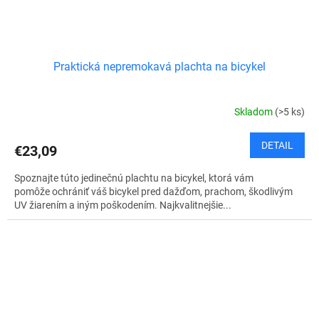
Praktická nepremokavá plachta na bicykel
Skladom
(>5 ks)
DETAIL
€23,09
Spoznajte túto jedinečnú plachtu na bicykel, ktorá vám
pomôže ochrániť váš bicykel pred dažďom, prachom, škodlivým
UV žiarením a iným poškodením. Najkvalitnejšie...