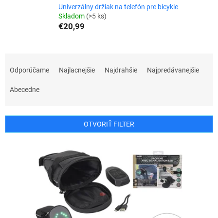
Univerzálny držiak na telefón pre bicykle
Skladom
(>5 ks)
€20,99
R
a
Odporúčame
Najlacnejšie
Najdrahšie
Najpredávanejšie
d
e
Abecedne
n
i
e
OTVORIŤ FILTER
p
r
V
o
ý
d
p
u
i
k
s
t
p
o
r