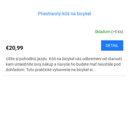
Priestranný kôš na bicykel
Skladom
(>5 ks)
DETAIL
€20,99
Užite si pohodlnú jazdu. Kôš na bicykel vás odbremení od starostí,
kam umiestnite svoj nákup a navyše ho budete mať neustále pod
dohľadom. Toto praktické vybavenie na bicykel si...