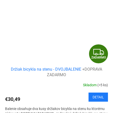
Z
ZADARMO
A
Držiak bicykla na stenu - DVOJBALENIE
+DOPRAVA
D
ZADARMO
A
Skladom
(>5 ks)
R
DETAIL
€30,49
M
Balenie obsahuje dva kusy držiakov bicykla na stenu ku ktorému