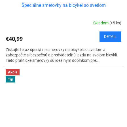
Špeciálne smerovky na bicykel so svetlom
Skladom
(>5 ks)
DETAIL
€40,99
Získajte teraz špeciálne smerovky na bicykel so svetlom a
zabezpečte si bezpečnú a predvídateľnú jazdu na svojom bicykli.
Tieto praktické smerovky sú ideálnym doplnkom pre...
Akcia
Tip