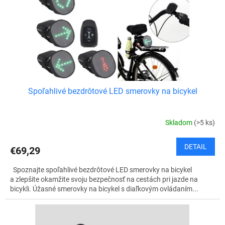
v
o
d
u
k
t
o
v
Spoľahlivé bezdrôtové LED smerovky na bicykel
Skladom
(>5 ks)
DETAIL
€69,29
Spoznajte spoľahlivé bezdrôtové LED smerovky na bicykel
a zlepšite okamžite svoju bezpečnosť na cestách pri jazde na
bicykli. Úžasné smerovky na bicykel s diaľkovým ovládaním...