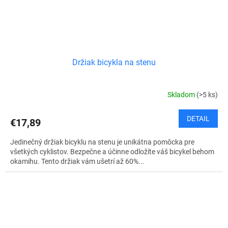
Držiak bicykla na stenu
Skladom
(>5 ks)
DETAIL
€17,89
Jedinečný držiak bicyklu na stenu je unikátna pomôcka pre
všetkých cyklistov. Bezpečne a účinne odložíte váš bicykel behom
okamihu. Tento držiak vám ušetrí až 60%...