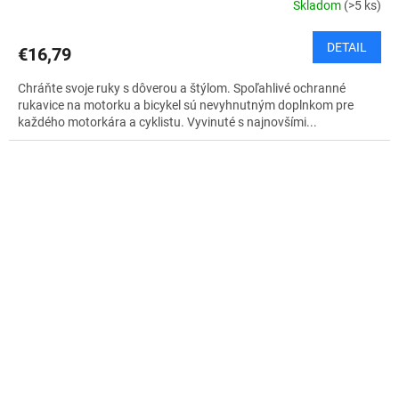
Skladom
(>5 ks)
DETAIL
€16,79
Chráňte svoje ruky s dôverou a štýlom. Spoľahlivé ochranné
rukavice na motorku a bicykel sú nevyhnutným doplnkom pre
každého motorkára a cyklistu. Vyvinuté s najnovšími...