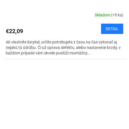
Skladom
(>5 ks)
DETAIL
€22,09
Ak vlastníte bicykel, určite potrebujete z času na čas vykonať aj
nejakú tú údržbu. Či už oprava defektu, alebo nastavenie brzdy, v
každom prípade vám skvele poslúži montážny...