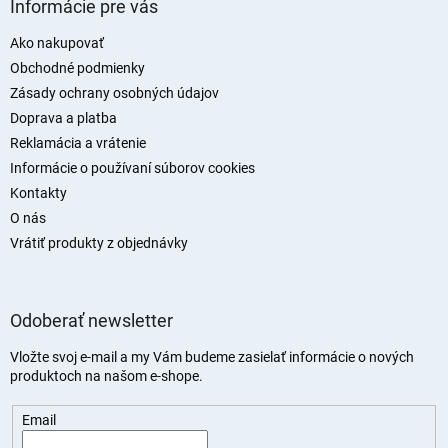
á
Informácie pre vás
p
ä
Ako nakupovať
t
Obchodné podmienky
i
Zásady ochrany osobných údajov
e
Doprava a platba
Reklamácia a vrátenie
Informácie o používaní súborov cookies
Kontakty
O nás
Vrátiť produkty z objednávky
Odoberať newsletter
Vložte svoj e-mail a my Vám budeme zasielať informácie o nových
produktoch na našom e-shope.
Email