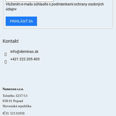
Vložením e-mailu súhlasíte s
podmienkami ochrany osobných
údajov
PRIHLÁSIŤ SA
Kontakt
info
@
deminas.sk
+421 222 205 403
Naturzon s.r.o.
Tolstého 3237/13
058 01 Poprad
Slovenská republika
IČO: 52131050