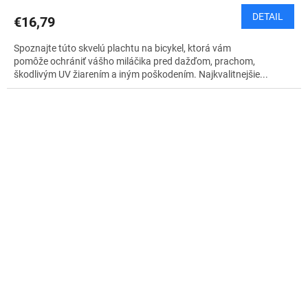
DETAIL
€16,79
Spoznajte túto skvelú plachtu na bicykel, ktorá vám
pomôže ochrániť vášho miláčika pred dažďom, prachom,
škodlivým UV žiarením a iným poškodením. Najkvalitnejšie...