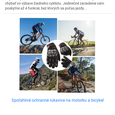
chýbať vo výbave žiadneho cyklistu. Jedinečné zariadenie vám
poskytne až 4 funkcie, bez ktorých sa počas jazdy...
Spoľahlivé ochranné rukavice na motorku a bicykel