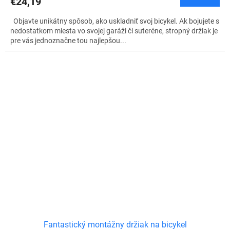
€24,19
Objavte unikátny spôsob, ako uskladniť svoj bicykel. Ak bojujete s
nedostatkom miesta vo svojej garáži či suteréne, stropný držiak je
pre vás jednoznačne tou najlepšou...
Fantastický montážny držiak na bicykel