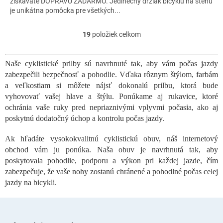
O
získavate DOPRAVU ZADARMO. Jedinečný držiak bicyklu na stenu
je unikátna pomôcka pre všetkých...
19
položiek celkom
O
v
l
Naše cyklistické prilby sú navrhnuté tak, aby vám počas jazdy
á
zabezpečili bezpečnosť a pohodlie. Vďaka rôznym štýlom, farbám
d
a
a veľkostiam si môžete nájsť dokonalú prilbu, ktorá bude
c
vyhovovať vašej hlave a štýlu. Ponúkame aj rukavice, ktoré
i
ochránia vaše ruky pred nepriaznivými vplyvmi počasia, ako aj
e
poskytnú dodatočný úchop a kontrolu počas jazdy.
p
r
Ak hľadáte vysokokvalitnú cyklistickú obuv, náš internetový
v
obchod vám ju ponúka. Naša obuv je navrhnutá tak, aby
k
poskytovala pohodlie, podporu a výkon pri každej jazde, čím
y
v
zabezpečuje, že vaše nohy zostanú chránené a pohodlné počas celej
ý
jazdy na bicykli.
p
i
s
Z
u