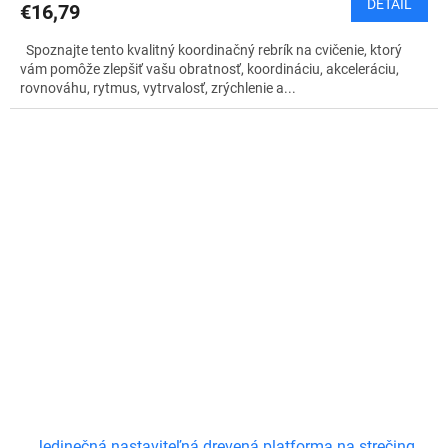
DETAIL
€16,79
Spoznajte tento kvalitný koordinačný rebrík na cvičenie, ktorý
vám pomôže zlepšiť vašu obratnosť, koordináciu, akceleráciu,
rovnováhu, rytmus, vytrvalosť, zrýchlenie a...
Jedinečná nastaviteľná drevená platforma na strečing