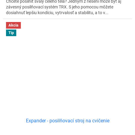
Chcete posilniť svaly celého tela? Jedným z riešení môže byť aj
závesný posilňovací systém TRX. S jeho pomocou môžete
dosiahnuť lepšiu kondíciu, vytrvalosť a stabilitu, a to v...
Akcia
Tip
Expander - posilňovací stroj na cvičenie