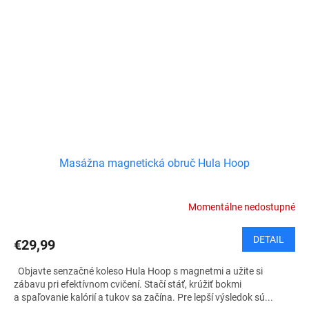
Masážna magnetická obruč Hula Hoop
Momentálne nedostupné
DETAIL
€29,99
Objavte senzačné koleso Hula Hoop s magnetmi a užite si
zábavu pri efektívnom cvičení. Stačí stáť, krúžiť bokmi
a spaľovanie kalórií a tukov sa začína. Pre lepší výsledok sú...