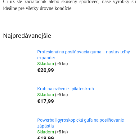
Či už ste začiatočník alebo skúsený športovec, naše výrobky sú
ideálne pre všetky úrovne kondície.
Najpredávanejšie
Profesionálna posilňovacia guma – nastaviteľný
expander
Skladom
(>5 ks)
€20,99
Kruh na cvičenie - pilates kruh
Skladom
(>5 ks)
€17,99
Powerball gyroskopická guľa na posilňovanie
zápästia
Skladom
(>5 ks)
€19,99