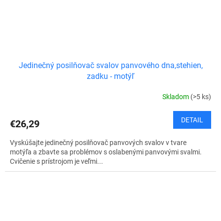
Jedinečný posilňovač svalov panvového dna,stehien,
zadku - motýľ
Skladom
(>5 ks)
DETAIL
€26,29
Vyskúšajte jedinečný posilňovač panvových svalov v tvare
motýľa a zbavte sa problémov s oslabenými panvovými svalmi.
Cvičenie s prístrojom je veľmi...