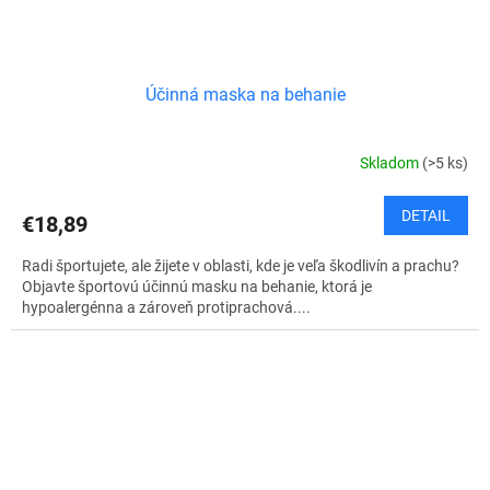
Účinná maska na behanie
Skladom
(>5 ks)
DETAIL
€18,89
Radi športujete, ale žijete v oblasti, kde je veľa škodlivín a prachu?
Objavte športovú účinnú masku na behanie, ktorá je
hypoalergénna a zároveň protiprachová....