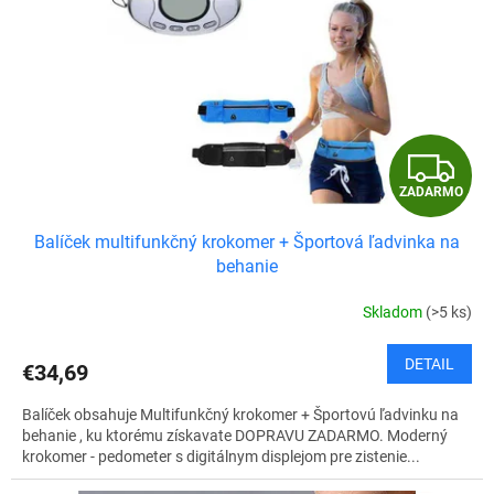
Z
ZADARMO
A
Balíček multifunkčný krokomer + Športová ľadvinka na
D
behanie
A
Skladom
(>5 ks)
R
DETAIL
€34,69
M
Balíček obsahuje Multifunkčný krokomer + Športovú ľadvinku na
O
behanie , ku ktorému získavate DOPRAVU ZADARMO. Moderný
krokomer - pedometer s digitálnym displejom pre zistenie...