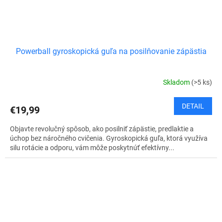
Powerball gyroskopická guľa na posilňovanie zápästia
Skladom
(>5 ks)
DETAIL
€19,99
Objavte revolučný spôsob, ako posilniť zápästie, predlaktie a
úchop bez náročného cvičenia. Gyroskopická guľa, ktorá využíva
silu rotácie a odporu, vám môže poskytnúť efektívny...