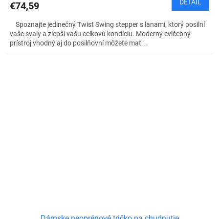
DETAIL
€74,59
Spoznajte jedinečný Twist Swing stepper s lanami, ktorý posilní
vaše svaly a zlepší vašu celkovú kondíciu. Moderný cvičebný
prístroj vhodný aj do posilňovní môžete mať...
Dámske neoprénové tričko na chudnutie