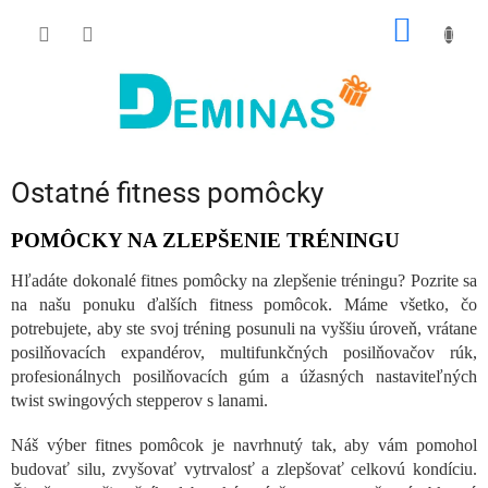
Prejsť
NÁKU
na
obsah
KOŠÍK
Ostatné fitness pomôcky
POMÔCKY NA ZLEPŠENIE TRÉNINGU
Hľadáte dokonalé fitnes pomôcky na zlepšenie tréningu? Pozrite sa
na našu ponuku ďalších fitness pomôcok. Máme všetko, čo
potrebujete, aby ste svoj tréning posunuli na vyššiu úroveň, vrátane
posilňovacích expandérov, multifunkčných posilňovačov rúk,
profesionálnych posilňovacích gúm a úžasných nastaviteľných
twist swingových stepperov s lanami.
Náš výber fitnes pomôcok je navrhnutý tak, aby vám pomohol
budovať silu, zvyšovať vytrvalosť a zlepšovať celkovú kondíciu.