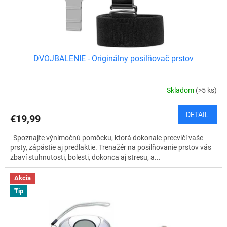
k
t
o
v
DVOJBALENIE - Originálny posilňovač prstov
Skladom
(>5 ks)
DETAIL
€19,99
Spoznajte výnimočnú pomôcku, ktorá dokonale precvičí vaše
prsty, zápästie aj predlaktie. Trenažér na posilňovanie prstov vás
zbaví stuhnutosti, bolesti, dokonca aj stresu, a...
Akcia
Tip