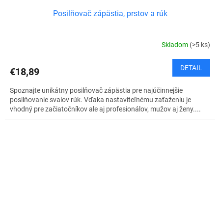
Posilňovač zápästia, prstov a rúk
Skladom
(>5 ks)
DETAIL
€18,89
Spoznajte unikátny posilňovač zápästia pre najúčinnejšie
posilňovanie svalov rúk. Vďaka nastaviteľnému zaťaženiu je
vhodný pre začiatočníkov ale aj profesionálov, mužov aj ženy....