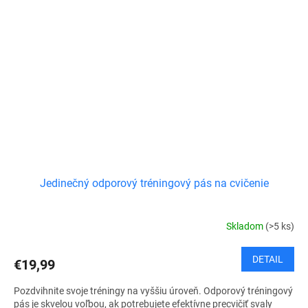
Jedinečný odporový tréningový pás na cvičenie
Skladom
(>5 ks)
DETAIL
€19,99
Pozdvihnite svoje tréningy na vyššiu úroveň. Odporový tréningový
pás je skvelou voľbou, ak potrebujete efektívne precvičiť svaly