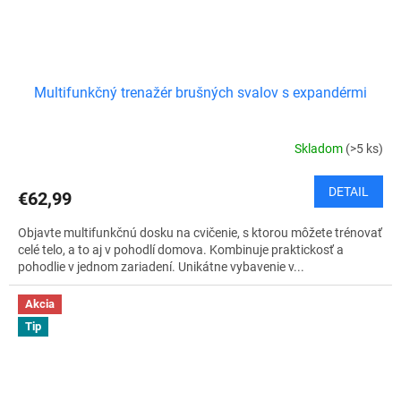
Multifunkčný trenažér brušných svalov s expandérmi
Skladom
(>5 ks)
DETAIL
€62,99
Objavte multifunkčnú dosku na cvičenie, s ktorou môžete trénovať
celé telo, a to aj v pohodlí domova. Kombinuje praktickosť a
pohodlie v jednom zariadení. Unikátne vybavenie v...
Akcia
Tip