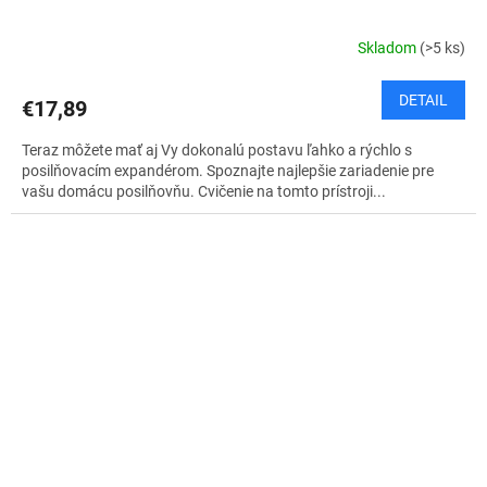
Skladom
(>5 ks)
DETAIL
€17,89
Teraz môžete mať aj Vy dokonalú postavu ľahko a rýchlo s
posilňovacím expandérom. Spoznajte najlepšie zariadenie pre
vašu domácu posilňovňu. Cvičenie na tomto prístroji...