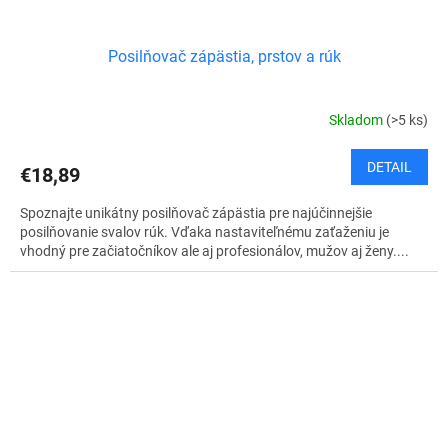
Posilňovač zápästia, prstov a rúk
Skladom
(>5 ks)
DETAIL
€18,89
Spoznajte unikátny posilňovač zápästia pre najúčinnejšie
posilňovanie svalov rúk. Vďaka nastaviteľnému zaťaženiu je
vhodný pre začiatočníkov ale aj profesionálov, mužov aj ženy....