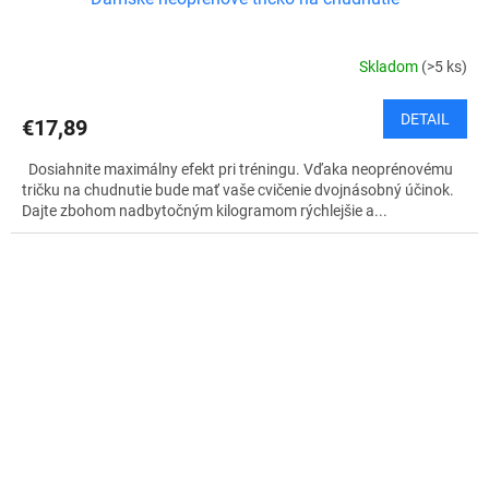
Skladom
(>5 ks)
DETAIL
€17,89
Dosiahnite maximálny efekt pri tréningu. Vďaka neoprénovému
tričku na chudnutie bude mať vaše cvičenie dvojnásobný účinok.
Dajte zbohom nadbytočným kilogramom rýchlejšie a...