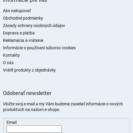
p
ä
Ako nakupovať
t
Obchodné podmienky
i
Zásady ochrany osobných údajov
e
Doprava a platba
Reklamácia a vrátenie
Informácie o používaní súborov cookies
Kontakty
O nás
Vrátiť produkty z objednávky
Odoberať newsletter
Vložte svoj e-mail a my Vám budeme zasielať informácie o nových
produktoch na našom e-shope.
Email