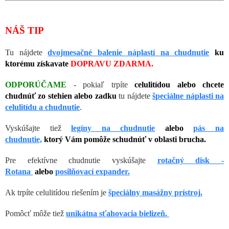
NÁŠ TIP
Tu nájdete
dvojmesačné balenie náplastí na chudnutie
ku
ktorému získavate
DOPRAVU ZDARMA.
ODPORÚČAME
- pokiaľ trpíte
celulitídou alebo chcete
chudnúť zo stehien alebo zadku
tu nájdete
špeciálne náplasti na
celulitídu a chudnutie
.
Vyskúšajte tiež
legíny na chudnutie
alebo
pás na
chudnutie,
ktorý Vám pomôže schudnúť v oblasti brucha.
Pre efektívne chudnutie vyskúšajte
rotačný disk -
Rotana
alebo
posilňovací expander.
Ak trpíte celulitídou riešením je
špeciálny masážny prístroj
.
Pomôcť môže tiež
unikátna sťahovacia bielizeň
.