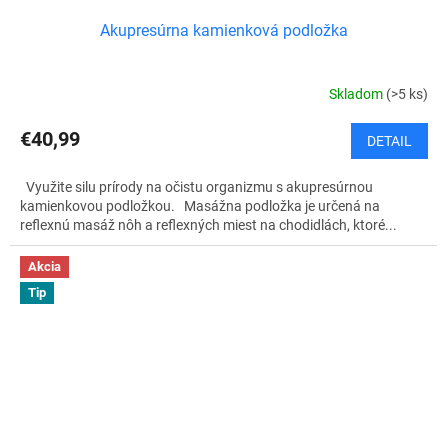
Akupresúrna kamienková podložka
Skladom
(>5 ks)
€40,99
DETAIL
Využite silu prírody na očistu organizmu s akupresúrnou
kamienkovou podložkou. Masážna podložka je určená na
reflexnú masáž nôh a reflexných miest na chodidlách, ktoré...
Akcia
Tip