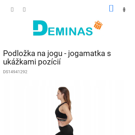
Prejsť
NÁKU
na
obsah
KOŠÍK
Podložka na jogu - jogamatka s
ukážkami pozícií
DS14941292