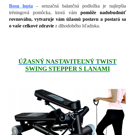
Bosu lopta
– senzačná balančná podložka je najlepšia
tréningová pomôcka, ktorá vám
pomôže nadobudnúť
rovnováhu, vytvaruje vám úžasnú postavu a postará sa
o vaše celkové zdravie
z dlhodobého hľadiska.
ÚŽASNÝ NASTAVITEĽNÝ TWIST
SWING STEPPER S LANAMI