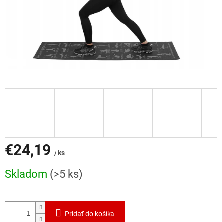
€24,19
/ ks
Jednotková
Skladom
(>5 ks)
cena:
Pridať do košíka