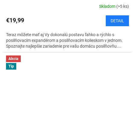
Skladom
(>5 ks)
€19,99
DETAIL
Teraz môžete mať aj Vy dokonalú postavu ľahko a rýchlo s
posilňovacím expandérom a posilňovacím kolieskom v jednom.
Spoznajte najlepšie zariadenie pre vašu domácu posilňovňu....
Akcia
Tip