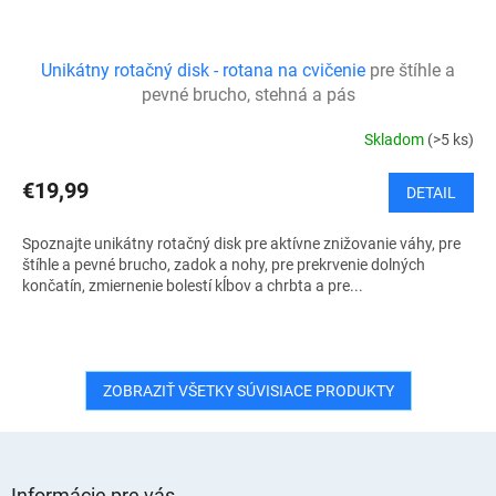
Unikátny rotačný disk - rotana na cvičenie
pre štíhle a
pevné brucho, stehná a pás
Skladom
(>5 ks)
€19,99
DETAIL
Spoznajte unikátny rotačný disk pre aktívne znižovanie váhy, pre
štíhle a pevné brucho, zadok a nohy, pre prekrvenie dolných
končatín, zmiernenie bolestí kĺbov a chrbta a pre...
ZOBRAZIŤ VŠETKY SÚVISIACE PRODUKTY
Z
á
Informácie pre vás