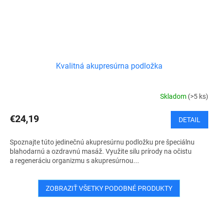
Kvalitná akupresúrna podložka
Skladom
(>5 ks)
€24,19
DETAIL
Spoznajte túto jedinečnú akupresúrnu podložku pre špeciálnu
blahodarnú a ozdravnú masáž. Využite silu prírody na očistu
a regeneráciu organizmu s akupresúrnou...
ZOBRAZIŤ VŠETKY PODOBNÉ PRODUKTY