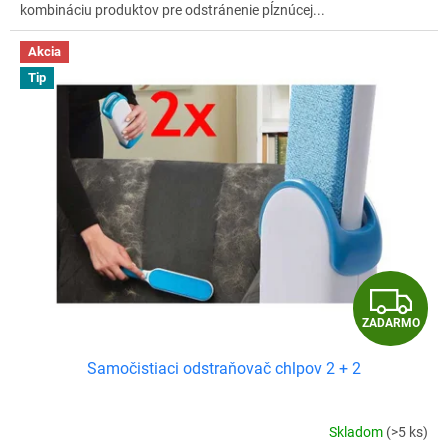
kombináciu produktov pre odstránenie pĺznúcej...
Akcia
Tip
Z
ZADARMO
A
Samočistiaci odstraňovač chlpov 2 + 2
D
A
Skladom
(>5 ks)