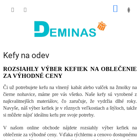
Prejsť
NÁKU
na
obsah
KOŠÍK
Kefy na odev
ROZSIAHLY VÝBER KEFIEK NA OBLEČENIE
ZA VÝHODNÉ CENY
Či už potrebujete kefu na vlnený kabát alebo valček na žmolky na
čierne nohavice, máme pre vás všetko. Naše kefy sú vyrobené z
najkvalitnejších materiálov, čo zaručuje, že vydržia dlhé roky.
Navyše, náš výber kefiek je v rôznych veľkostiach a štýloch, takže
si môžete nájsť ideálnu kefu pre svoje potreby.
V našom online obchode nájdete rozsiahly výber kefiek na
oblečenie za výhodné ceny. Vďaka rýchlemu a cenovo dostupnému