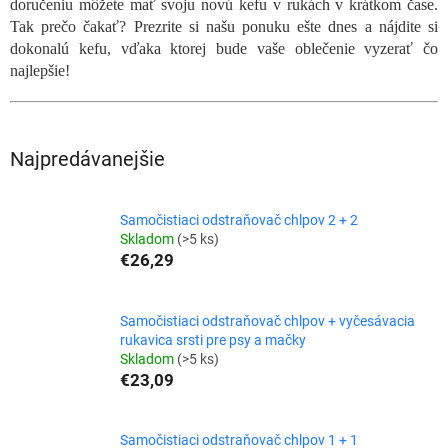
doručeniu môžete mať svoju novú kefu v rukách v krátkom čase.
Tak prečo čakať? Prezrite si našu ponuku ešte dnes a nájdite si
dokonalú kefu, vďaka ktorej bude vaše oblečenie vyzerať čo
najlepšie!
Najpredávanejšie
Samočistiaci odstraňovač chlpov 2 + 2
Skladom
(>5 ks)
€26,29
Samočistiaci odstraňovač chlpov + vyčesávacia
rukavica srsti pre psy a mačky
Skladom
(>5 ks)
€23,09
Samočistiaci odstraňovač chlpov 1 + 1