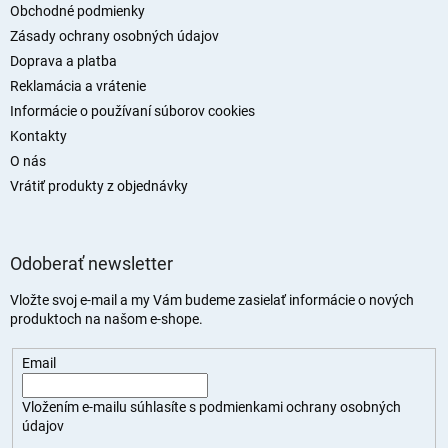
t
ý
Obchodné podmienky
p
i
Zásady ochrany osobných údajov
i
e
Doprava a platba
s
u
Reklamácia a vrátenie
Informácie o používaní súborov cookies
Kontakty
O nás
Vrátiť produkty z objednávky
Odoberať newsletter
Vložte svoj e-mail a my Vám budeme zasielať informácie o nových
produktoch na našom e-shope.
Email
Vložením e-mailu súhlasíte s
podmienkami ochrany osobných
údajov