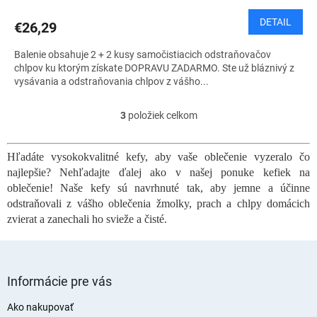
R
DETAIL
€26,29
M
Balenie obsahuje 2 + 2 kusy samočistiacich odstraňovačov
O
chlpov ku ktorým získate DOPRAVU ZADARMO. Ste už bláznivý z
vysávania a odstraňovania chlpov z vášho...
3
položiek celkom
O
v
l
Hľadáte vysokokvalitné kefy, aby vaše oblečenie vyzeralo čo
á
najlepšie? Nehľadajte ďalej ako v našej ponuke kefiek na
d
a
oblečenie! Naše kefy sú navrhnuté tak, aby jemne a účinne
c
odstraňovali z vášho oblečenia žmolky, prach a chlpy domácich
i
zvierat a zanechali ho svieže a čisté.
e
p
r
Z
v
á
Informácie pre vás
k
p
y
ä
Ako nakupovať
v