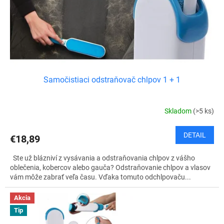
d
u
k
t
o
v
Samočistiaci odstraňovač chlpov 1 + 1
Skladom
(>5 ks)
DETAIL
€18,89
Ste už blázniví z vysávania a odstraňovania chlpov z vášho
oblečenia, kobercov alebo gauča? Odstraňovanie chlpov a vlasov
vám môže zabrať veľa času. Vďaka tomuto odchlpovaču...
Akcia
Tip