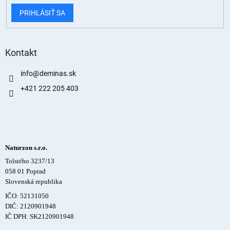
PRIHLÁSIŤ SA
Kontakt
info
@
deminas.sk
+421 222 205 403
Naturzon s.r.o.
Tolstého 3237/13
058 01 Poprad
Slovenská republika
IČO: 52131050
DIČ: 2120901948
IČ DPH: SK2120901948