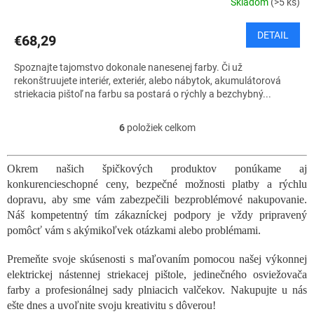
Skladom
(>5 ks)
DETAIL
€68,29
Spoznajte tajomstvo dokonale nanesenej farby. Či už
rekonštruujete interiér, exteriér, alebo nábytok, akumulátorová
striekacia pištoľ na farbu sa postará o rýchly a bezchybný...
6
položiek celkom
O
v
l
Okrem našich špičkových produktov ponúkame aj
á
konkurencieschopné ceny, bezpečné možnosti platby a rýchlu
d
a
dopravu, aby sme vám zabezpečili bezproblémové nakupovanie.
c
Náš kompetentný tím zákazníckej podpory je vždy pripravený
i
pomôcť vám s akýmikoľvek otázkami alebo problémami.
e
p
Premeňte svoje skúsenosti s maľovaním pomocou našej výkonnej
r
elektrickej nástennej striekacej pištole, jedinečného osviežovača
v
farby a profesionálnej sady plniacich valčekov. Nakupujte u nás
k
ešte dnes a uvoľnite svoju kreativitu s dôverou!
y