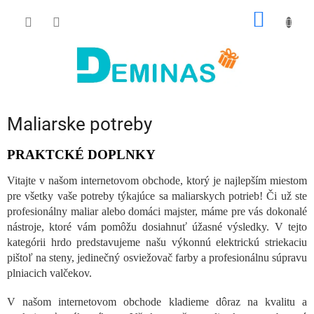
Prejsť
NÁKU
na
obsah
KOŠÍK
Maliarske potreby
PRAKTCKÉ DOPLNKY
Vitajte v našom internetovom obchode, ktorý je najlepším miestom
pre všetky vaše potreby týkajúce sa maliarskych potrieb! Či už ste
profesionálny maliar alebo domáci majster, máme pre vás dokonalé
nástroje, ktoré vám pomôžu dosiahnuť úžasné výsledky. V tejto
kategórii hrdo predstavujeme našu výkonnú elektrickú striekaciu
pištoľ na steny, jedinečný osviežovač farby a profesionálnu súpravu
plniacich valčekov.
V našom internetovom obchode kladieme dôraz na kvalitu a