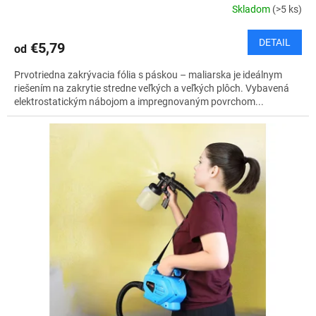
Skladom
(>5 ks)
DETAIL
€5,79
od
Prvotriedna zakrývacia fólia s páskou – maliarska je ideálnym
riešením na zakrytie stredne veľkých a veľkých plôch. Vybavená
elektrostatickým nábojom a impregnovaným povrchom...