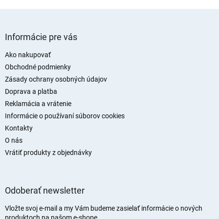
v
ý
Z
p
i
á
Informácie pre vás
s
p
u
ä
Ako nakupovať
t
Obchodné podmienky
i
Zásady ochrany osobných údajov
e
Doprava a platba
Reklamácia a vrátenie
Informácie o používaní súborov cookies
Kontakty
O nás
Vrátiť produkty z objednávky
Odoberať newsletter
Vložte svoj e-mail a my Vám budeme zasielať informácie o nových
produktoch na našom e-shope.