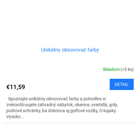
Unikátny obnovovač farby
Skladom
(>5 ks)
DETAIL
€11,59
Spoznajte unikátny obnovovač farby a pohodlne si
zrekonštruujete záhradný nábytok, okenice, svietidlá, grily,
poštové schránky, ba dokonca aj golfové vozíky, či kajaky.
Vysoko...