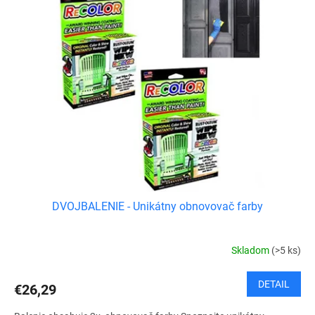
d
p
u
i
k
s
t
p
o
r
v
o
d
u
k
t
o
v
DVOJBALENIE - Unikátny obnovovač farby
Skladom
(>5 ks)
DETAIL
€26,29