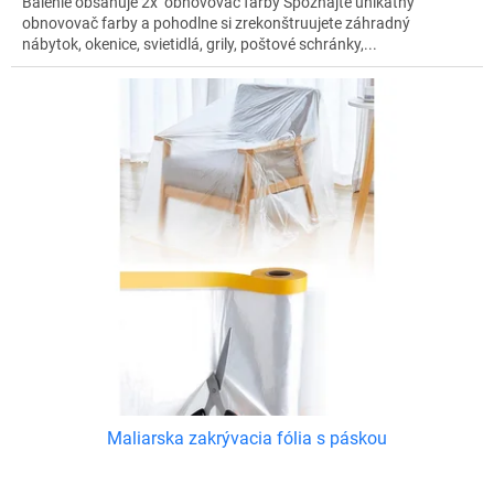
Balenie obsahuje 2x obnovovač farby Spoznajte unikátny
obnovovač farby a pohodlne si zrekonštruujete záhradný
nábytok, okenice, svietidlá, grily, poštové schránky,...
Maliarska zakrývacia fólia s páskou