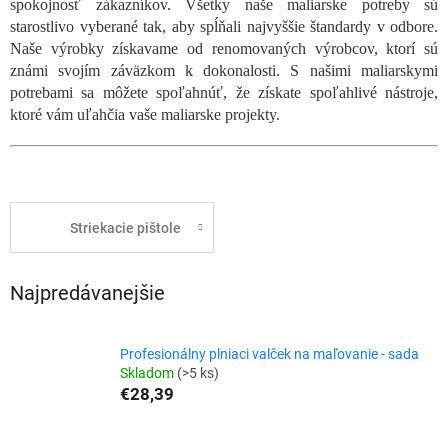
spokojnosť zákazníkov. Všetky naše maliarske potreby sú
starostlivo vyberané tak, aby spĺňali najvyššie štandardy v odbore.
Naše výrobky získavame od renomovaných výrobcov, ktorí sú
známi svojím záväzkom k dokonalosti. S našimi maliarskymi
potrebami sa môžete spoľahnúť, že získate spoľahlivé nástroje,
ktoré vám uľahčia vaše maliarske projekty.
Striekacie pištole
Najpredávanejšie
Profesionálny plniaci valček na maľovanie - sada
Skladom
(>5 ks)
€28,39