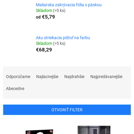
Maliarska zakrývacia fólia s páskou
Skladom
(>5 ks)
€5,79
od
Aku striekacia pištoľ na farbu
Skladom
(>5 ks)
€68,29
R
a
Odporúčame
Najlacnejšie
Najdrahšie
Najpredávanejšie
d
e
Abecedne
n
i
e
OTVORIŤ FILTER
p
r
V
o
ý