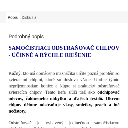
Popis
Diskusia
Podrobný popis
SAMOČISTIACI ODSTRAŇOVAČ CHLPOV
- ÚČINNÉ A RÝCHLE RIEŠENIE
Každý, kto má domáceho maznáčika určite pozná problém so
zvieracími chlpmi, ktoré sú doslova všade. Urobte týmto
nepríjemnostiam koniec a kúpte si
praktický odstraňovač
zvieracích chlpov. Tento
kefa slúži tiež ako
odchlpovač
odevov, čalúneného nábytku a ďalších textílií. Okrem
chlpov účinne
odstraňuje vlasy, smietky, prach a iné
nečistoty.
Odstraňovač je vybavený jedinečnou samočistiacou