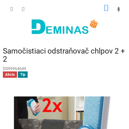
Prejsť
NÁKU
na
obsah
KOŠÍK
Samočistiaci odstraňovač chlpov 2 +
2
DS99964649
Akcia
Tip