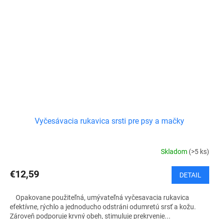
Vyčesávacia rukavica srsti pre psy a mačky
Skladom
(>5 ks)
€12,59
DETAIL
Opakovane použiteľná, umývateľná vyčesavacia rukavica
efektívne, rýchlo a jednoducho odstráni odumretú srsť a kožu.
Zároveň podporuje krvný obeh, stimuluje prekrvenie...