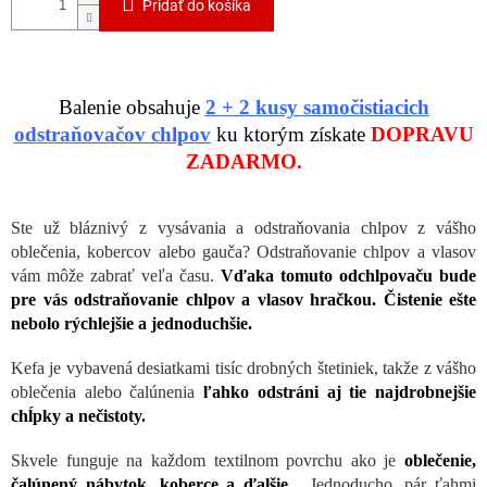
Pridať do košíka
Balenie obsahuje
2 + 2 kusy
samočistiacich
odstraňovačov chlpov
ku ktorým získate
DOPRAVU
ZADARMO.
Ste už bláznivý z vysávania a odstraňovania chlpov z vášho
oblečenia, kobercov alebo gauča? Odstraňovanie chlpov a vlasov
vám môže zabrať veľa času.
Vďaka tomuto
odchlpovaču bude
pre vás odstraňovanie chlpov a vlasov hračkou. Čistenie ešte
nebolo rýchlejšie a jednoduchšie.
Kefa je vybavená
desiatkami tisíc drobných štetiniek, takže z vášho
oblečenia alebo čalúnenia
ľahko odstráni aj tie najdrobnejšie
chĺpky a nečistoty.
Skvele funguje na každom textilnom povrchu ako je
oblečenie,
čalúnený nábytok, koberce a ďalšie.
Jednoducho, pár ťahmi