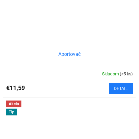
Aportovač
Skladom
(>5 ks)
€11,59
DETAIL
Akcia
Tip