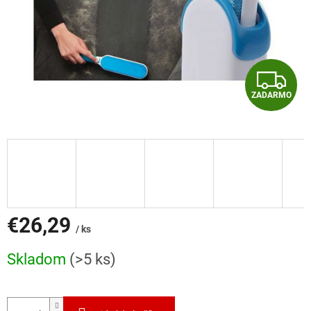
Z
ZADARMO
A
D
A
R
M
€26,29
/ ks
O
Jednotková
Skladom
(>5 ks)
cena: