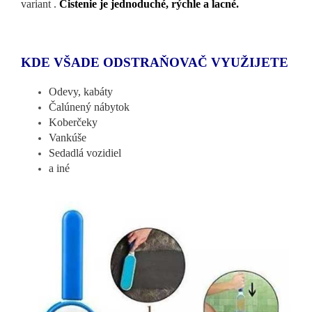
variant .
Čistenie je jednoduché, rýchle a lacné.
KDE VŠADE ODSTRAŇOVAČ VYUŽIJETE
Odevy, kabáty
Čalúnený nábytok
Koberčeky
Vankúše
Sedadlá vozidiel
a iné