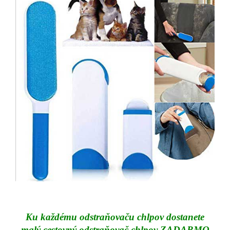
Ku každému odstraňovaču chlpov dostanete
malý cestovný odstraňovač chlpov
ZADARMO