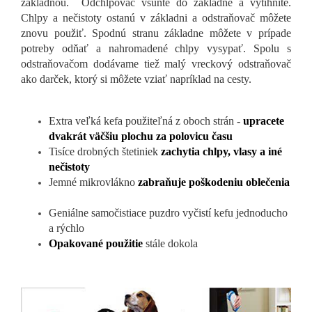
základňou. Odchlpovač vsuňte do základne a vytihnite.
Chlpy a nečistoty ostanú v základni a odstraňovač môžete
znovu použiť. Spodnú stranu základne môžete v prípade
potreby odňať a nahromadené chlpy vysypať. Spolu s
odstraňovačom dodávame tiež malý vreckový odstraňovač
ako darček, ktorý si môžete vziať napríklad na cesty.
Extra veľká kefa použiteľná z oboch strán
-
upracete
dvakrát väčšiu plochu za polovicu času
Tisíce drobných štetiniek
zachytia chlpy, vlasy a iné
nečistoty
Jemné mikrovlákno
zabraňuje poškodeniu oblečenia
Geniálne samočistiace puzdro vyčistí kefu jednoducho
a rýchlo
Opakované použitie
stále dokola