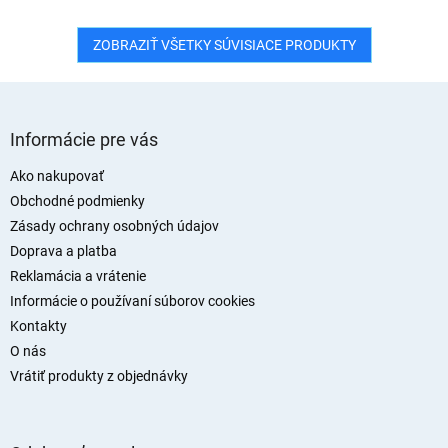
ZOBRAZIŤ VŠETKY SÚVISIACE PRODUKTY
Z
á
Informácie pre vás
p
ä
Ako nakupovať
t
Obchodné podmienky
i
Zásady ochrany osobných údajov
e
Doprava a platba
Reklamácia a vrátenie
Informácie o používaní súborov cookies
Kontakty
O nás
Vrátiť produkty z objednávky