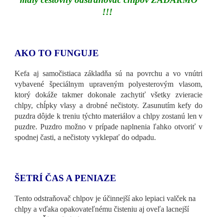
!!!
AKO TO FUNGUJE
Kefa aj samočistiaca základňa sú na povrchu a vo vnútri
vybavené špeciálnym upraveným polyesterovým vlasom,
ktorý dokáže takmer dokonale zachytiť všetky zvieracie
chlpy, chĺpky vlasy a drobné nečistoty. Zasunutím kefy do
puzdra dôjde k treniu týchto materiálov a chlpy zostanú len v
puzdre. Puzdro možno v prípade naplnenia ľahko otvoriť v
spodnej časti, a nečistoty vyklepať do odpadu.
ŠETRÍ ČAS A PENIAZE
Tento odstraňovač chlpov je účinnejší ako lepiaci valček na
chlpy a vďaka opakovateľnému čisteniu aj oveľa lacnejší