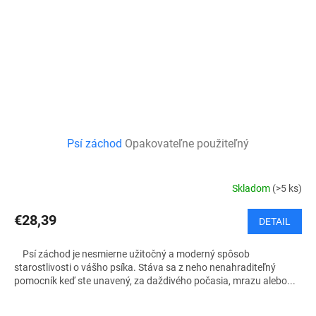
Psí záchod
Opakovateľne použiteľný
Skladom
(>5 ks)
€28,39
DETAIL
Psí záchod je nesmierne užitočný a moderný spôsob
starostlivosti o vášho psíka. Stáva sa z neho nenahraditeľný
pomocník keď ste unavený, za daždivého počasia, mrazu alebo...