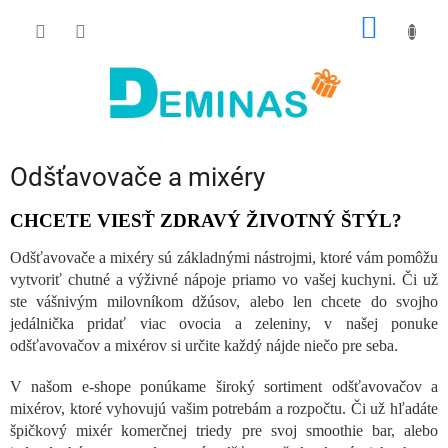
Prejsť
NÁKU
na
obsah
KOŠÍK
Odšťavovače a mixéry
CHCETE VIESŤ ZDRAVÝ ŽIVOTNÝ ŠTÝL?
Odšťavovače a mixéry sú základnými nástrojmi, ktoré vám pomôžu
vytvoriť chutné a výživné nápoje priamo vo vašej kuchyni. Či už
ste vášnivým milovníkom džúsov, alebo len chcete do svojho
jedálnička pridať viac ovocia a zeleniny, v našej ponuke
odšťavovačov a mixérov si určite každý nájde niečo pre seba.
V našom e-shope ponúkame široký sortiment odšťavovačov a
mixérov, ktoré vyhovujú vašim potrebám a rozpočtu. Či už hľadáte
špičkový mixér komerčnej triedy pre svoj smoothie bar, alebo