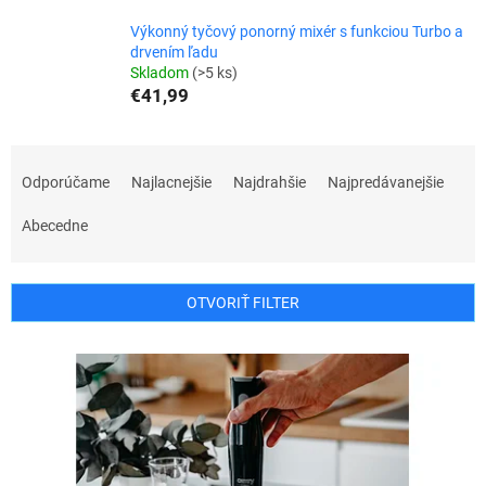
Výkonný tyčový ponorný mixér s funkciou Turbo a
drvením ľadu
Skladom
(>5 ks)
€41,99
R
a
Odporúčame
Najlacnejšie
Najdrahšie
Najpredávanejšie
d
e
Abecedne
n
i
e
OTVORIŤ FILTER
p
r
V
o
ý
d
p
u
i
k
s
t
p