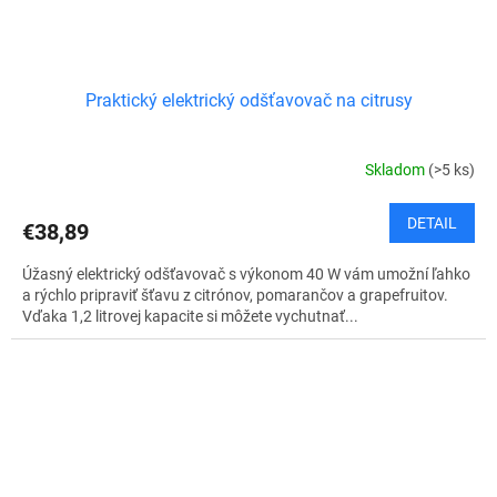
Praktický elektrický odšťavovač na citrusy
Skladom
(>5 ks)
DETAIL
€38,89
Úžasný elektrický odšťavovač s výkonom 40 W vám umožní ľahko
a rýchlo pripraviť šťavu z citrónov, pomarančov a grapefruitov.
Vďaka 1,2 litrovej kapacite si môžete vychutnať...