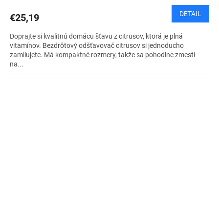
DETAIL
€25,19
Doprajte si kvalitnú domácu šťavu z citrusov, ktorá je plná
vitamínov. Bezdrôtový odšťavovač citrusov si jednoducho
zamilujete. Má kompaktné rozmery, takže sa pohodlne zmestí
na...