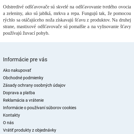
p
Odstredivé odšťavovače sú skvelé na odšťavovanie tvrdého ovocia
r
a zeleniny, ako sú jablká, mrkva a repa. Fungujú tak, že pomocou
v
rýchlo sa otáčajúceho noža získavajú šťavu z produktov. Na druhej
k
strane, mastixové odšťavovače sú pomalšie a na vylisovanie šťavy
y
v
používajú žuvací pohyb.
ý
p
i
Z
s
á
Informácie pre vás
u
p
ä
Ako nakupovať
t
Obchodné podmienky
i
Zásady ochrany osobných údajov
e
Doprava a platba
Reklamácia a vrátenie
Informácie o používaní súborov cookies
Kontakty
O nás
Vrátiť produkty z objednávky