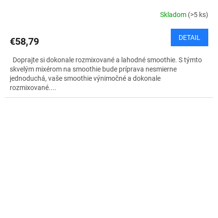
Skladom
(>5 ks)
DETAIL
€58,79
Doprajte si dokonale rozmixované a lahodné smoothie. S týmto
skvelým mixérom na smoothie bude príprava nesmierne
jednoduchá, vaše smoothie výnimočné a dokonale
rozmixované....