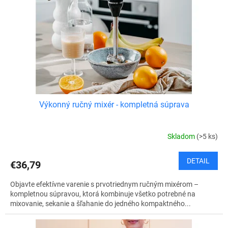
o
r
v
o
d
u
k
t
o
v
Výkonný ručný mixér - kompletná súprava
Skladom
(>5 ks)
DETAIL
€36,79
Objavte efektívne varenie s prvotriednym ručným mixérom –
kompletnou súpravou, ktorá kombinuje všetko potrebné na
mixovanie, sekanie a šľahanie do jedného kompaktného...