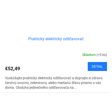
Praktický elektrický odšťavovač
Skladom
(>5 ks)
DETAIL
€52,49
Vyskúšajte praktický elektrický odšťavovač a doprajte si zdravú
čerstvú ovocnú, zeleninovú, alebo miešanú šťavu priamo u vás
doma. Obsluha jedinečného odšťavovača na...