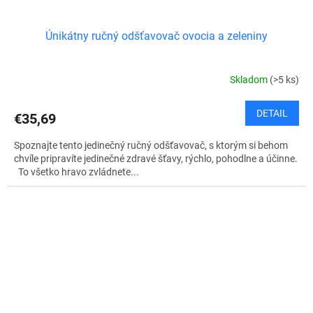
Únikátny ručný odšťavovač ovocia a zeleniny
Skladom
(>5 ks)
DETAIL
€35,69
Spoznajte tento jedinečný ručný odšťavovač, s ktorým si behom
chvíle pripravíte jedinečné zdravé šťavy, rýchlo, pohodlne a účinne.
To všetko hravo zvládnete...