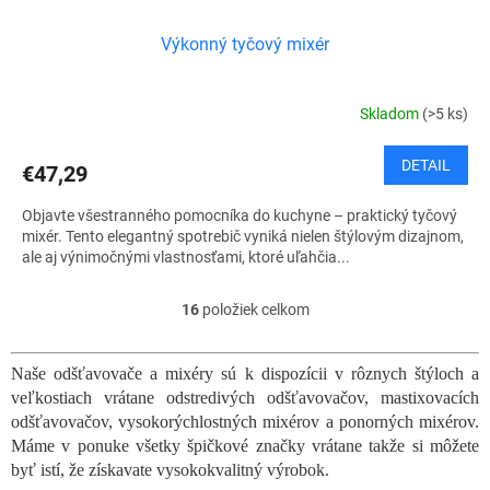
Výkonný tyčový mixér
Skladom
(>5 ks)
DETAIL
€47,29
Objavte všestranného pomocníka do kuchyne – praktický tyčový
mixér. Tento elegantný spotrebič vyniká nielen štýlovým dizajnom,
ale aj výnimočnými vlastnosťami, ktoré uľahčia...
16
položiek celkom
O
v
l
Naše odšťavovače a mixéry sú k dispozícii v rôznych štýloch a
á
veľkostiach vrátane odstredivých odšťavovačov, mastixovacích
d
a
odšťavovačov, vysokorýchlostných mixérov a ponorných mixérov.
c
Máme v ponuke všetky špičkové značky vrátane takže si môžete
i
byť istí, že získavate vysokokvalitný výrobok.
e