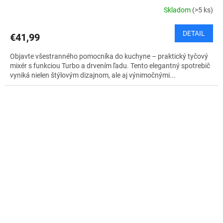
Skladom
(>5 ks)
DETAIL
€41,99
Objavte všestranného pomocníka do kuchyne – praktický tyčový
mixér s funkciou Turbo a drvením ľadu. Tento elegantný spotrebič
vyniká nielen štýlovým dizajnom, ale aj výnimočnými...