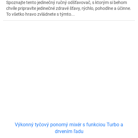
Spoznajte tento jedinečný ručný odšťavovač, s ktorým si behom
chvíle pripravíte jedinečné zdravé šťavy, rýchlo, pohodlne a účinne.
To všetko hravo zvládnete s týmto...
Výkonný tyčový ponorný mixér s funkciou Turbo a
drvením ľadu