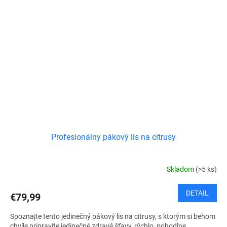
Profesionálny pákový lis na citrusy
Skladom
(>5 ks)
DETAIL
€79,99
Spoznajte tento jedinečný pákový lis na citrusy, s ktorým si behom
chvíle pripravíte jedinečné zdravé šťavy, rýchlo, pohodlne