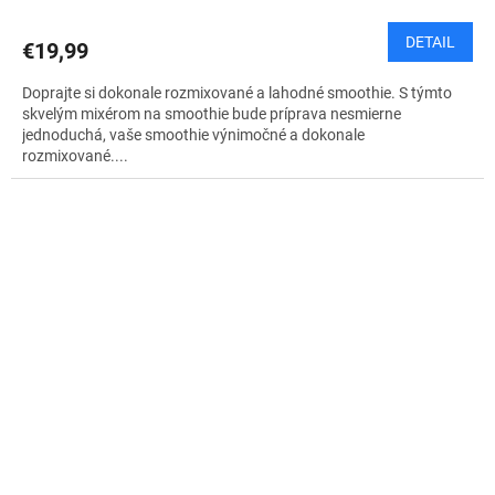
DETAIL
€19,99
Doprajte si dokonale rozmixované a lahodné smoothie. S týmto
skvelým mixérom na smoothie bude príprava nesmierne
jednoduchá, vaše smoothie výnimočné a dokonale
rozmixované....