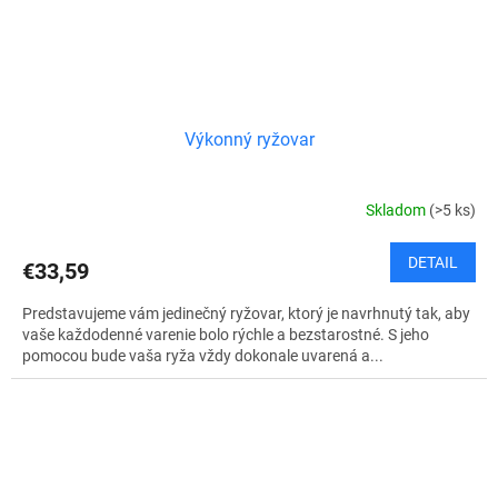
Výkonný ryžovar
Skladom
(>5 ks)
DETAIL
€33,59
Predstavujeme vám jedinečný ryžovar, ktorý je navrhnutý tak, aby
vaše každodenné varenie bolo rýchle a bezstarostné. S jeho
pomocou bude vaša ryža vždy dokonale uvarená a...