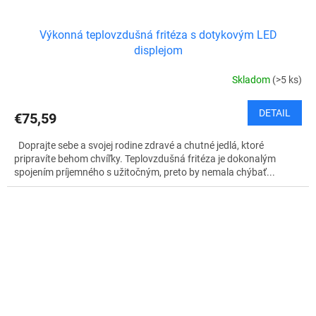
Výkonná teplovzdušná fritéza s dotykovým LED
displejom
Skladom
(>5 ks)
DETAIL
€75,59
Doprajte sebe a svojej rodine zdravé a chutné jedlá, ktoré
pripravíte behom chvíľky. Teplovzdušná fritéza je dokonalým
spojením príjemného s užitočným, preto by nemala chýbať...