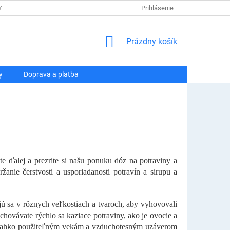
Y OSOBNÝCH ÚDAJOV
DOPRAVA A PLATBA
Prihlásenie
REKLAMÁCIA A VRÁT
NÁKUPNÝ
Prázdny košík
KOŠÍK
y
Doprava a platba
e ďalej a prezrite si našu ponuku dóz na potraviny a
ie čerstvosti a usporiadanosti potravín a sirupu a
ú sa v rôznych veľkostiach a tvaroch, aby vyhovovali
uchovávate rýchlo sa kaziace potraviny, ako je ovocie a
a ľahko použiteľným vekám a vzduchotesným uzáverom