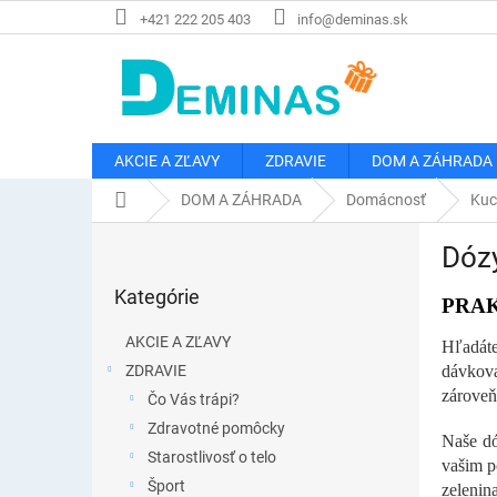
Prejsť
+421 222 205 403
info@deminas.sk
na
obsah
AKCIE A ZĽAVY
ZDRAVIE
DOM A ZÁHRADA
Domov
DOM A ZÁHRADA
Domácnosť
Kuc
B
Dózy
o
Preskočiť
č
Kategórie
kategórie
PRAK
n
ý
AKCIE A ZĽAVY
Hľadáte
p
ZDRAVIE
dávkova
a
zároveň
Čo Vás trápi?
n
e
Zdravotné pomôcky
Naše dó
l
Starostlivosť o telo
vašim p
Šport
zelenin