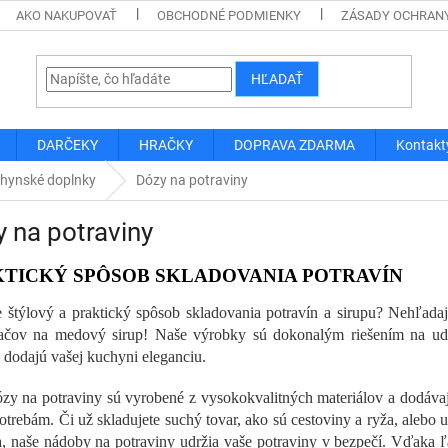
AKO NAKUPOVAŤ
OBCHODNÉ PODMIENKY
ZÁSADY OCHRAN
HĽADAŤ
DARČEKY
HRAČKY
DOPRAVA ZDARMA
Kontakt
hynské doplnky
Dózy na potraviny
 na potraviny
TICKÝ SPÔSOB SKLADOVANIA POTRAVÍN
 štýlový a praktický spôsob skladovania potravín a sirupu? Nehľadajt
čov na medový sirup! Naše výrobky sú dokonalým riešením na udržan
 dodajú vašej kuchyni eleganciu.
zy na potraviny sú vyrobené z vysokokvalitných materiálov a dodávaj
otrebám. Či už skladujete suchý tovar, ako sú cestoviny a ryža, alebo 
a, naše nádoby na potraviny udržia vaše potraviny v bezpečí. Vďak