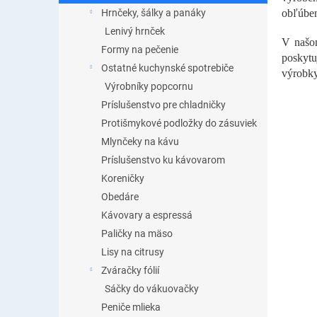
Hrnčeky, šálky a panáky
obľúben
Lenivý hrnček
V našom
Formy na pečenie
poskytu
Ostatné kuchynské spotrebiče
výrobky
Výrobníky popcornu
Príslušenstvo pre chladničky
Protišmykové podložky do zásuviek
Mlynčeky na kávu
Príslušenstvo ku kávovarom
Koreničky
Obedáre
Kávovary a espressá
Paličky na mäso
Lisy na citrusy
Zváračky fólií
Sáčky do vákuovačky
Peniče mlieka