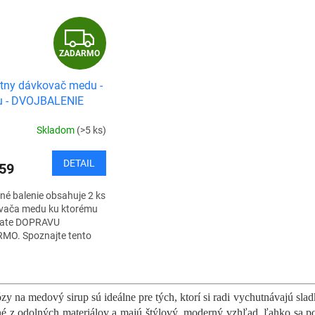
Z
ZADARMO
A
tny dávkovač medu -
D
u - DVOJBALENIE
A
Skladom
(>5 ks)
R
DETAIL
59
M
é balenie obsahuje 2 ks
O
vača medu ku ktorému
vate DOPRAVU
MO. Spoznajte tento
ečný dávkovač medu,
 ktorému bude
O
nie medu nesmierne...
v
l
zy na medový sirup sú ideálne pre tých, ktorí si radi vychutnávajú sl
á
é z odolných materiálov a majú štýlový, moderný vzhľad, ľahko sa po