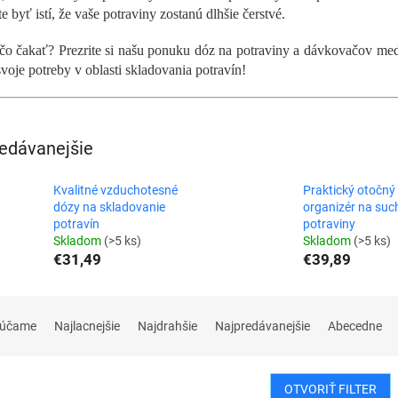
e byť istí, že vaše potraviny zostanú dlhšie čerstvé.
čo čakať? Prezrite si našu ponuku dóz na potraviny a dávkovačov medo
svoje potreby v oblasti skladovania potravín!
edávanejšie
Kvalitné vzduchotesné
Praktický otočný
dózy na skladovanie
organizér na suc
potravín
potraviny
Skladom
(>5 ks)
Skladom
(>5 ks)
€31,49
€39,89
rúčame
Najlacnejšie
Najdrahšie
Najpredávanejšie
Abecedne
OTVORIŤ FILTER