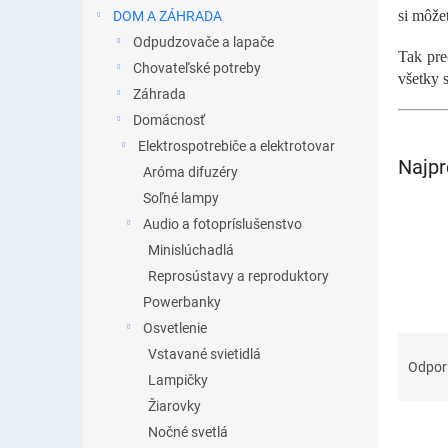
si môžet
DOM A ZÁHRADA
Odpudzovače a lapače
Tak pre
Chovateľské potreby
všetky 
Záhrada
Domácnosť
Elektrospotrebiče a elektrotovar
Najpr
Aróma difuzéry
Soľné lampy
Audio a fotopríslušenstvo
Minislúchadlá
Reprosústavy a reproduktory
Powerbanky
Osvetlenie
R
Vstavané svietidlá
a
Odpo
Lampičky
d
e
Žiarovky
n
Nočné svetlá