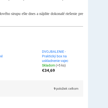
vého sirupu ešte dnes a nájdite dokonalé riešenie pre
DVOJBALENIE -
hé
Praktický box na
uskladnenie vajec
Skladom
(>5 ks)
€34,69
9
položiek celkom