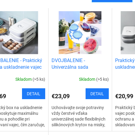
ALENIE - Praktický
DVOJBALENIE -
Praktický
a uskladnenie vajec
Univerzálna sada
uskladne
flexibilných krytov na
Skladom
(>5 ks)
Skladom
(>5 ks)
misky
DETAIL
DETAIL
69
€23,09
€20,99
cký box na uskladnenie
Uchovávajte svoje potraviny
Praktický 
 poskytuje maximálnu
vždy čerstvé vďaka
vajec pos
u a pohodlie pri
univerzálnej sade flexibilných
ochranu a 
vaní vajec, čím zaručuje,
silikónových krytov na misky,
skladovaní
e vajcia budú vždy v
ktoré sa perfektne prispôsobia
že vaše va