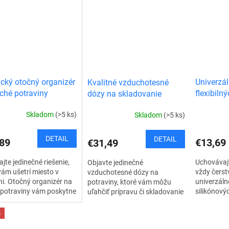
í. Je skvelým riešením
rôznym typom riadu. Vaše
bezpečí. J
ždú...
potraviny...
pre každú.
ický otočný organizér
Univerzá
Kvalitné vzduchotesné
ché potraviny
flexibiln
dózy na skladovanie
misky
potravín
Skladom
(>5 ks)
Skladom
(>5 ks)
DETAIL
DETAIL
89
€13,69
€31,49
jte jedinečné riešenie,
Uchovávajt
Objavte jedinečné
vám ušetrí miesto v
vždy čerst
vzduchotesné dózy na
i. Otočný organizér na
univerzálne
potraviny, ktoré vám môžu
 potraviny vám poskytne
silikónový
uľahčiť prípravu či skladovanie
lý prehľad a zároveň
ktoré sa p
jedál. Sú navrhnuté tak, aby sa
 prípravu vašich
rôznym ty
hodili do každej modernej
a
ných...
potraviny..
kuchyne. Nádoby na...