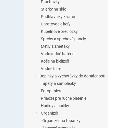
Prachovky
Stierky na sklo
Podhlavníky k vane
Upratovacie kefy
Kúpeľňové predložky
Sprchy a sprchové panely
Metly a zmetáky
Vodovodné batérie
Koše na bielizeň
Vodné filtre
Doplnky a vychytávky do domácnosti
Tapety a samolepky
Fotopapiere
Priadze pre ručné pletenie
Hodiny a budíky
Organizér
Organizér na topánky