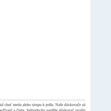
adkú chuť medu alebo sirupu k jedlu. Naše dávkovače sú
užívajú a čistia. Jednoducho naplňte dávkovač svojím