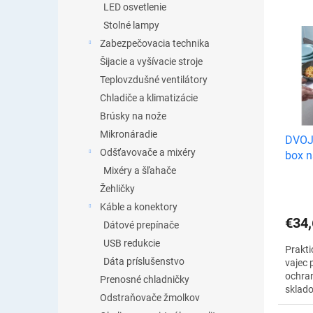
i
LED osvetlenie
e
V
Stolné lampy
p
ý
Zabezpečovacia technika
r
p
Šijacie a vyšívacie stroje
o
i
d
Teplovzdušné ventilátory
s
u
Chladiče a klimatizácie
p
k
r
Brúsky na nože
t
o
Mikronáradie
DVOJB
o
d
Odšťavovače a mixéry
box n
v
u
Mixéry a šľahače
k
Žehličky
t
Káble a konektory
o
€34,
v
Dátové prepínače
USB redukcie
Prakti
Dáta príslušenstvo
vajec
ochran
Prenosné chladničky
sklado
Odstraňovače žmolkov
že vaš