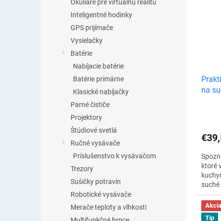
bezpeč
Okuliare pre virtuálnu realitu
pre ka
Inteligentné hodinky
GPS prijímače
Vysielačky
Batérie
Nabíjacie batérie
Prakt
Batérie primárne
na su
Klasické nabíjačky
Parné čističe
Projektory
Štúdiové svetlá
€39,
Ručné vysávače
Príslušenstvo k vysávačom
Spozna
ktoré 
Trezory
kuchyn
Sušičky potravín
suché
dokona
Robotické vysávače
uľahčí
Akci
Merače teploty a vlhkosti
obľúbe
Tip
Multifunkčné hrnce