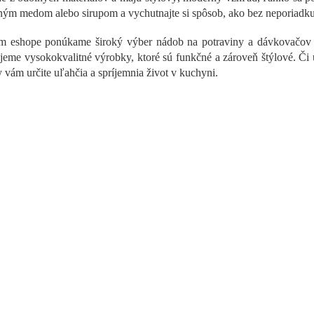
d
ým medom alebo sirupom a vychutnajte si spôsob, ako bez neporiadku 
a
c
 eshope ponúkame široký výber nádob na potraviny a dávkovačov n
i
jeme vysokokvalitné výrobky, ktoré sú funkčné a zároveň štýlové. Či 
e
p
 vám určite uľahčia a spríjemnia život v kuchyni.
r
v
k
y
v
ý
p
i
s
u