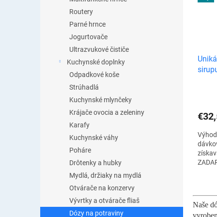
Routery
Parné hrnce
Jogurtovače
Ultrazvukové čističe
Uniká
Kuchynské doplnky
sirup
Odpadkové koše
Strúhadlá
Kuchynské mlynčeky
Krájače ovocia a zeleniny
€32,
Karafy
Výhodn
Kuchynské váhy
dávko
Poháre
získa
ZADAR
Drôtenky a hubky
jedin
Mydlá, držiaky na mydlá
vďaka
Otvárače na konzervy
nabera
Vývrtky a otvárače fliaš
Naše dó
Dózy na potraviny
vyroben