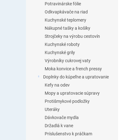
Potravinárske fólie
Odkvapkávače na riad
Kuchynské teplomery
Nákupné tašky a košíky
Strojčeky na výrobu cestovín
Kuchynské roboty
Kuchynské grily
Výrobníky cukrovej vaty
Moka konvice a french pressy
Doplnky do kúpeľne a upratovanie
Kefy na odev
Mopy a upratovacie súpravy
Protišmykové podložky
Uteráky
Dávkovače mydla
Držadlá k vane
Príslušenstvo k práčkam