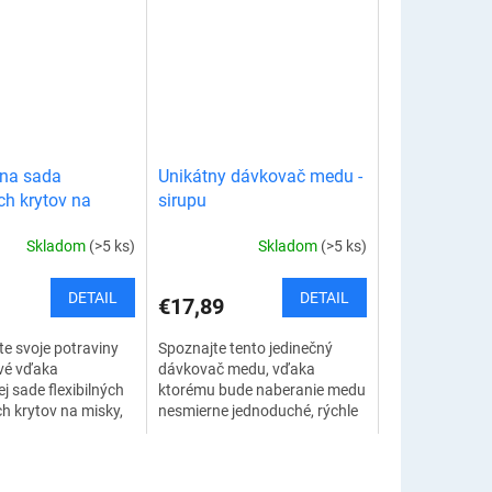
e skvelým riešením
vnesú nový štýl do vašej
..
kuchyne. S rôznymi...
lna sada
Unikátny dávkovač medu -
ých krytov na
sirupu
Skladom
(>5 ks)
Skladom
(>5 ks)
DETAIL
DETAIL
€17,89
e svoje potraviny
Spoznajte tento jedinečný
vé vďaka
dávkovač medu, vďaka
j sade flexibilných
ktorému bude naberanie medu
ch krytov na misky,
nesmierne jednoduché, rýchle
erfektne prispôsobia
a bez akéhokoľvek
pom riadu. Vaše
neporiadku. Dávkovač
.
môžete používať aj na...