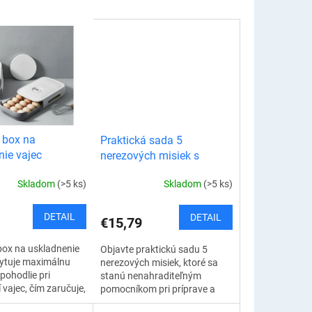
 box na
Praktická sada 5
nie vajec
nerezových misiek s
viečkami
Skladom
(>5 ks)
Skladom
(>5 ks)
DETAIL
DETAIL
€15,79
box na uskladnenie
Objavte praktickú sadu 5
kytuje maximálnu
nerezových misiek, ktoré sa
pohodlie pri
stanú nenahraditeľným
 vajec, čím zaručuje,
pomocníkom pri príprave a
jcia budú vždy v
skladovaní jedál a zároveň