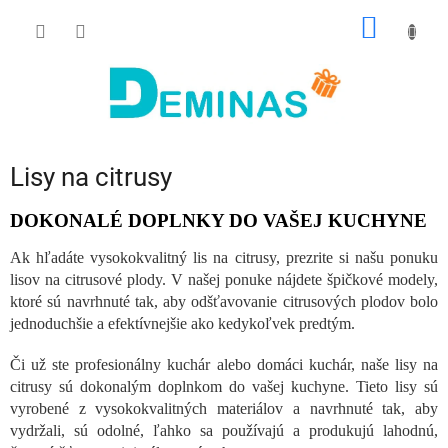
Prejsť
NÁKU
na
obsah
KOŠÍK
Lisy na citrusy
DOKONALÉ DOPLNKY DO VAŠEJ KUCHYNE
Ak hľadáte vysokokvalitný lis na citrusy, prezrite si našu ponuku
lisov na citrusové plody. V našej ponuke nájdete špičkové modely,
ktoré sú navrhnuté tak, aby odšťavovanie citrusových plodov bolo
jednoduchšie a efektívnejšie ako kedykoľvek predtým.
Či už ste profesionálny kuchár alebo domáci kuchár, naše lisy na
citrusy sú dokonalým doplnkom do vašej kuchyne. Tieto lisy sú
vyrobené z vysokokvalitných materiálov a navrhnuté tak, aby
vydržali, sú odolné, ľahko sa používajú a produkujú lahodnú,