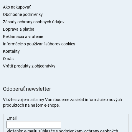
p
s
ä
Ako nakupovať
u
t
Obchodné podmienky
i
Zásady ochrany osobných údajov
e
Doprava a platba
Reklamácia a vrátenie
Informácie o používaní súborov cookies
Kontakty
O nás
Vrátiť produkty z objednávky
Odoberať newsletter
Vložte svoj e-mail a my Vám budeme zasielať informácie o nových
produktoch na našom e-shope.
Email
Vložením e-mailu súhlasíte s
podmienkami ochrany osobných