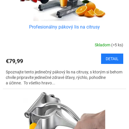
t
o
v
Profesionálny pákový lis na citrusy
Skladom
(>5 ks)
DETAIL
€79,99
Spoznajte tento jedinečný pákový lis na citrusy, s ktorým si behom
chvíle pripravíte jedinečné zdravé šťavy, rýchlo, pohodlne
a účinne. To všetko hravo...