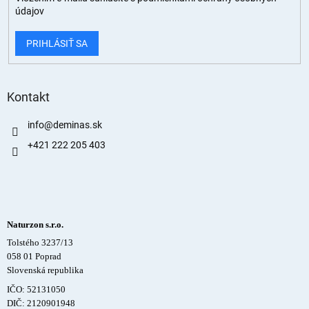
údajov
PRIHLÁSIŤ SA
Kontakt
info
@
deminas.sk
+421 222 205 403
Naturzon s.r.o.
Tolstého 3237/13
058 01 Poprad
Slovenská republika
IČO: 52131050
DIČ: 2120901948