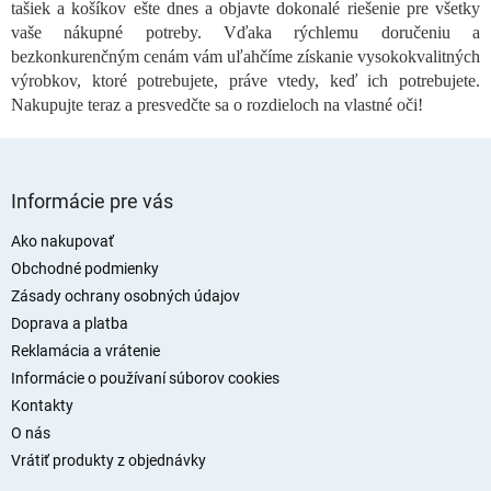
tašiek a košíkov ešte dnes a objavte dokonalé riešenie pre všetky
v
vaše nákupné potreby. Vďaka rýchlemu doručeniu a
k
bezkonkurenčným cenám vám uľahčíme získanie vysokokvalitných
y
v
výrobkov, ktoré potrebujete, práve vtedy, keď ich potrebujete.
ý
Nakupujte teraz a presvedčte sa o rozdieloch na vlastné oči!
p
i
s
Z
u
á
Informácie pre vás
p
ä
Ako nakupovať
t
Obchodné podmienky
i
Zásady ochrany osobných údajov
e
Doprava a platba
Reklamácia a vrátenie
Informácie o používaní súborov cookies
Kontakty
O nás
Vrátiť produkty z objednávky