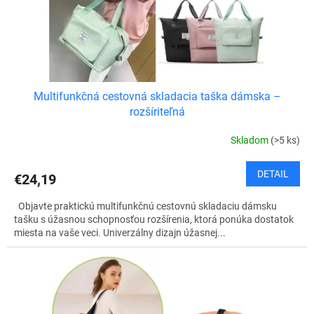
u
k
t
o
v
Multifunkčná cestovná skladacia taška dámska –
rozšíriteľná
Skladom
(>5 ks)
DETAIL
€24,19
Objavte praktickú multifunkčnú cestovnú skladaciu dámsku
tašku s úžasnou schopnosťou rozšírenia, ktorá ponúka dostatok
miesta na vaše veci. Univerzálny dizajn úžasnej...