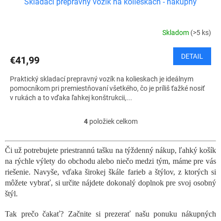
Skladací prepravný vozík na kolieskach - nákupný
Skladom
(>5 ks)
DETAIL
€41,99
Praktický skladací prepravný vozík na kolieskach je ideálnym
pomocníkom pri premiestňovaní všetkého, čo je príliš ťažké nosiť
v rukách a to vďaka ľahkej konštrukcii,...
4
položiek celkom
O
v
l
Či už potrebujete priestrannú tašku na týždenný nákup, ľahký košík
á
na rýchle výlety do obchodu alebo niečo medzi tým, máme pre vás
d
a
riešenie. Navyše, vďaka širokej škále farieb a štýlov, z ktorých si
c
môžete vybrať, si určite nájdete dokonalý doplnok pre svoj osobný
i
štýl.
e
p
Tak prečo čakať? Začnite si prezerať našu ponuku nákupných
r