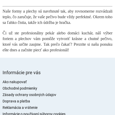
v
l
Naše formy a plechy sú navrhnuté tak, aby rovnomerne rozvádzali
á
teplo, čo zaručuje, že vaše pečivo bude vždy perfektné. Okrem toho
d
a
sa ľahko čistia, takže ich údržba je hračka.
c
i
Či už ste profesionálny pekár alebo domáci kuchár, náš výber
e
foriem a plechov vám pomôže vytvoriť krásne a chutné pečivo,
p
ktoré vás určite zaujme. Tak prečo čakať? Prezrite si našu ponuku
r
ešte dnes a začnite piecť ako profesionál!
v
k
y
Z
v
á
ý
Informácie pre vás
p
p
i
ä
Ako nakupovať
s
t
Obchodné podmienky
u
i
Zásady ochrany osobných údajov
e
Doprava a platba
Reklamácia a vrátenie
Informácie o používaní súborov cookies