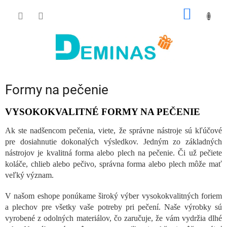
Prejsť
NÁKU
na
obsah
KOŠÍK
Formy na pečenie
VYSOKOKVALITNÉ FORMY NA PEČENIE
Ak ste nadšencom pečenia, viete, že správne nástroje sú kľúčové
pre dosiahnutie dokonalých výsledkov. Jedným zo základných
nástrojov je kvalitná forma alebo plech na pečenie. Či už pečiete
koláče, chlieb alebo pečivo, správna forma alebo plech môže mať
veľký význam.
V našom eshope ponúkame široký výber vysokokvalitných foriem
a plechov pre všetky vaše potreby pri pečení. Naše výrobky sú
vyrobené z odolných materiálov, čo zaručuje, že vám vydržia dlhé