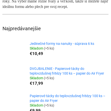
roky. Na výber máme rôzne tvary a veľkosti, takže si môžete nájsť
ideálnu formu alebo plech pre svoj recept.
Najpredávanejšie
Jedinečné formy na nanuky - súprava 6 ks
Skladom
(>5 ks)
€10,49
DVOJBALENIE - Papierové tácky do
teplovzdušnej fritézy 100 ks – papier do Air Fryer
Skladom
(>5 ks)
€17,99
Papierové tácky do teplovzdušnej fritézy 100 ks –
papier do Air Fryer
Skladom
(>5 ks)
€9,99