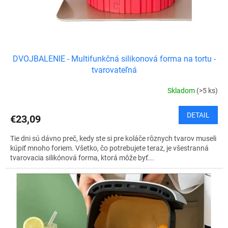
k
t
o
v
DVOJBALENIE - Multifunkčná silikonová forma na tortu -
tvarovateľná
Skladom
(>5 ks)
DETAIL
€23,09
Tie dni sú dávno preč, kedy ste si pre koláče rôznych tvarov museli
kúpiť mnoho foriem. Všetko, čo potrebujete teraz, je všestranná
tvarovacia silikónová forma, ktorá môže byť...