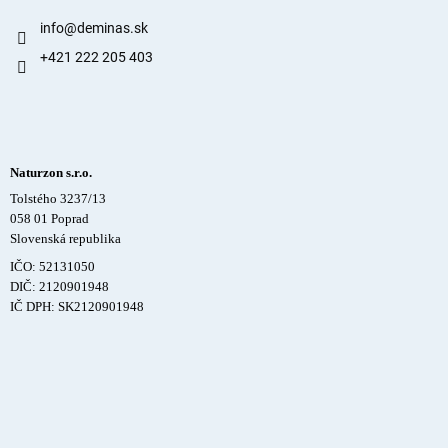
info
@
deminas.sk
+421 222 205 403
Naturzon s.r.o.
Tolstého 3237/13
058 01 Poprad
Slovenská republika
IČO: 52131050
DIČ: 2120901948
IČ DPH: SK2120901948