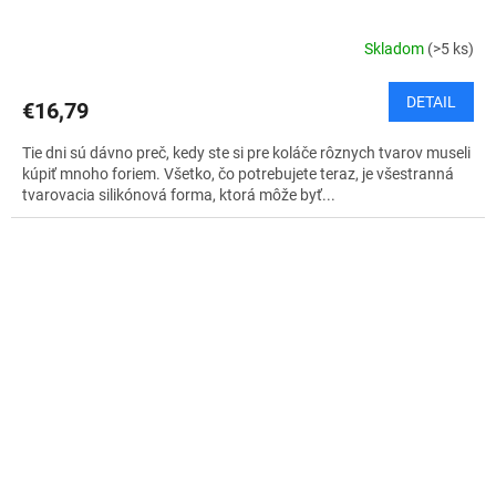
Skladom
(>5 ks)
DETAIL
€16,79
Tie dni sú dávno preč, kedy ste si pre koláče rôznych tvarov museli
kúpiť mnoho foriem. Všetko, čo potrebujete teraz, je všestranná
tvarovacia silikónová forma, ktorá môže byť...