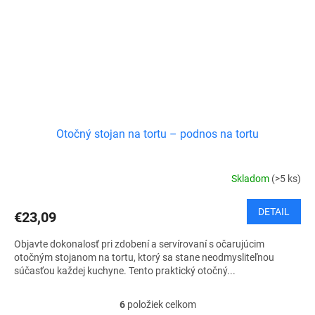
Otočný stojan na tortu – podnos na tortu
Skladom
(>5 ks)
DETAIL
€23,09
Objavte dokonalosť pri zdobení a servírovaní s očarujúcim
otočným stojanom na tortu, ktorý sa stane neodmysliteľnou
súčasťou každej kuchyne. Tento praktický otočný...
6
položiek celkom
O