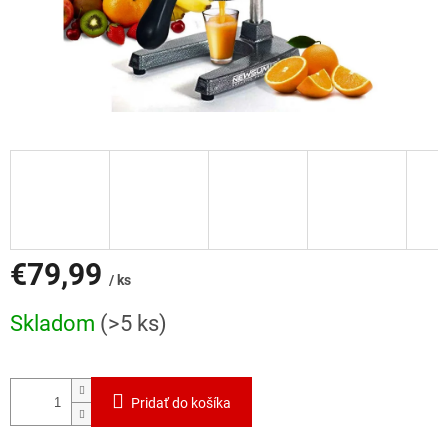
€79,99
/ ks
Jednotková
Skladom
(>5 ks)
cena:
Pridať do košíka