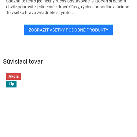
Spoznajte tento jedinečný ručný odšťavovač, s ktorým si behom
chvíle pripravíte jedinečné zdravé šťavy, rýchlo, pohodlne a účinne.
To všetko hravo zvládnete s týmto...
ZOBRAZIŤ VŠETKY PODOBNÉ PRODUKTY
Súvisiaci tovar
Akcia
Tip