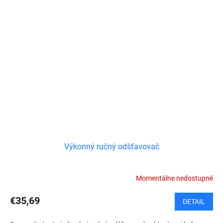
Výkonný ručný odšťavovač
Momentálne nedostupné
€35,69
DETAIL