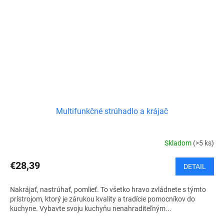
Multifunkčné strúhadlo a krájač
Skladom
(>5 ks)
€28,39
DETAIL
Nakrájať, nastrúhať, pomlieť. To všetko hravo zvládnete s týmto
prístrojom, ktorý je zárukou kvality a tradície pomocníkov do
kuchyne. Vybavte svoju kuchyňu nenahraditeľným...