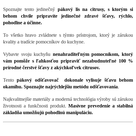
Spoznajte tento jedinečný
pákový lis na citrusy, s ktorým si
behom chvíle pripravíte jedinečné zdravé šťavy, rýchlo,
pohodlne a účinne.
To všetko hravo zvládnete s týmto prístrojom, ktorý je zárukou
kvality a tradície pomocníkov do kuchyne.
Vybavte svoju kuchyňu
nenahraditeľným pomocníkom, ktorý
vám pomôže s ľahkosťou pripraviť nezabudnuteľné 100 %
prírodné čerstvé šťavy z akýchkoľvek citrusov.
Tento
pákový odšťavovač
dokonale vylisuje šťavu behom
okamihu. Spoznajte najrýchlejšiu metódu odšťavovania
.
Najkvalitnejšie materiály a moderná technológia výroby sú zárukou
životnosti a funkčnosti produkt.
Masívne prevedenie a stabilná
základňa umožňujú pohodlnú manipuláciu.