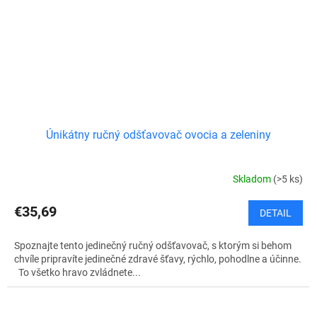
Únikátny ručný odšťavovač ovocia a zeleniny
Skladom
(>5 ks)
€35,69
DETAIL
Spoznajte tento jedinečný ručný odšťavovač, s ktorým si behom
chvíle pripravíte jedinečné zdravé šťavy, rýchlo, pohodlne a účinne.
To všetko hravo zvládnete...