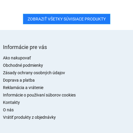
ZOBRAZIŤ VŠETKY SÚVISIACE PRODUKTY
Z
á
Informácie pre vás
p
ä
Ako nakupovať
t
Obchodné podmienky
i
Zásady ochrany osobných údajov
e
Doprava a platba
Reklamácia a vrátenie
Informácie o používaní súborov cookies
Kontakty
O nás
Vrátiť produkty z objednávky