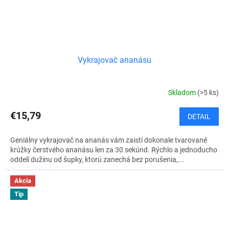
Vykrajovač ananásu
Skladom
(>5 ks)
€15,79
DETAIL
Geniálny vykrajovač na ananás vám zaistí dokonale tvarované
krúžky čerstvého ananásu len za 30 sekúnd. Rýchlo a jednoducho
oddelí dužinu od šupky, ktorú zanechá bez porušenia,...
Akcia
Tip