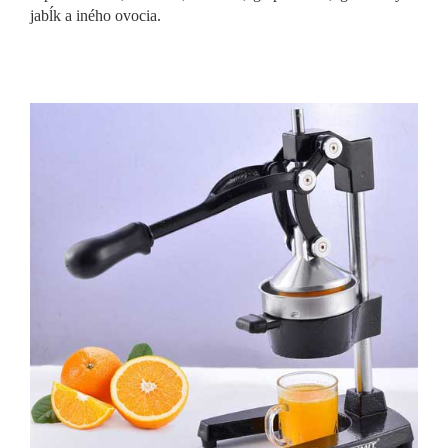
jabĺk a iného ovocia.