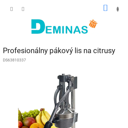
Prejsť
NÁKU
na
obsah
KOŠÍK
Profesionálny pákový lis na citrusy
DS63810337