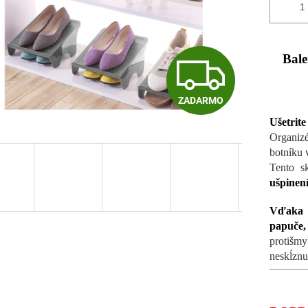
Z
Bale
ZADARMO
A
Ušetrite
Organiz
D
botníku 
Tento s
ušpinen
A
Vďaka o
papuče,
protišmy
R
neskĺzn