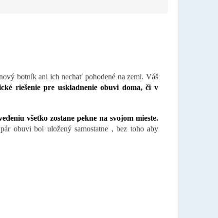
nový botník ani ich nechať pohodené na zemi. Váš
cké riešenie pre uskladnenie obuvi doma, či v
edeniu všetko zostane pekne na svojom mieste.
 pár obuvi bol uložený samostatne , bez toho aby