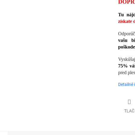
M
DOPR
Tu nájd
O
získate
Odporúč
vašu b
poškode
Vyskúša
75% váš
pred ple
Detailné 
TLAČ