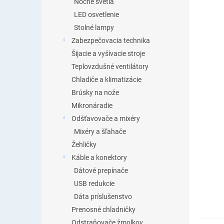
Nočné svetlá
LED osvetlenie
Stolné lampy
Zabezpečovacia technika
Šijacie a vyšívacie stroje
Teplovzdušné ventilátory
Chladiče a klimatizácie
Brúsky na nože
Mikronáradie
Odšťavovače a mixéry
Mixéry a šľahače
Žehličky
Káble a konektory
Dátové prepínače
USB redukcie
Dáta príslušenstvo
Prenosné chladničky
Odstraňovače žmolkov