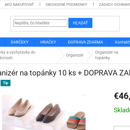
AKO NAKUPOVAŤ
OBCHODNÉ PODMIENKY
ZÁSADY OCHRAN
HĽADAŤ
DARČEKY
HRAČKY
DOPRAVA ZDARMA
Kontakt
nky a vychytávky do
Organizér na
Organizér
cnosti
topánky
anizér na topánky 10 ks + DOPRAVA 
Tip
€46
Jednotk
Skla
cena: