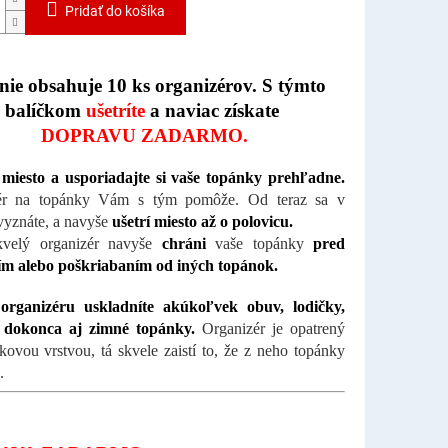
Pridať do košíka
nie obsahuje 10 ks organizérov. S týmto
balíčkom
ušetríte
a naviac získate
DOPRAVU ZADARMO.
 miesto a usporiadajte si vaše topánky prehľadne.
ér na topánky Vám s tým pomôže. Od teraz sa v
vyznáte, a navyše
ušetrí miesto až o polovicu.
kvelý organizér navyše
chráni
vaše topánky
pred
ím alebo poškriabaním od iných topánok.
rganizéru uskladníte akúkoľvek obuv, lodičky,
 dokonca aj zimné topánky.
Organizér je opatrený
kovou vrstvou, tá skvele zaistí to, že z neho topánky
u.