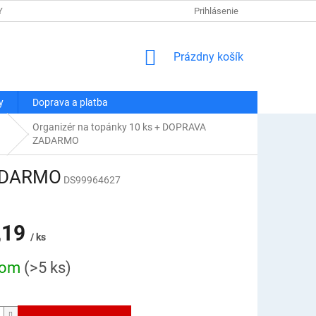
Y OSOBNÝCH ÚDAJOV
DOPRAVA A PLATBA
Prihlásenie
REKLAMÁCIA A VRÁT
NÁKUPNÝ
Prázdny košík
KOŠÍK
y
Doprava a platba
Organizér na topánky 10 ks + DOPRAVA
ZADARMO
ZADARMO
DS99964627
,19
/ ks
ová
dom
(>5 ks)