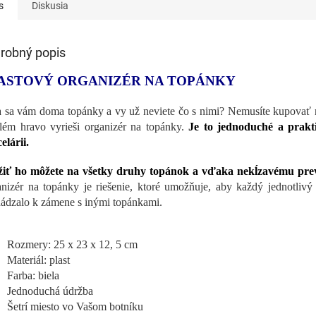
s
Diskusia
robný popis
ASTOVÝ ORGANIZÉR NA TOPÁNKY
a sa vám doma topánky a vy už neviete čo s nimi? Nemusíte kupovať 
lém hravo vyrieši organizér na topánky.
Je to jednoduché a prakti
elárii.
iť ho môžete na všetky druhy topánok a vďaka nekĺzavému prev
nizér na topánky je riešenie, ktoré umožňuje, aby každý jednotlivý
ádzalo k zámene s inými topánkami.
Rozmery: 25 x 23 x 12, 5 cm
Materiál: plast
Farba: biela
Jednoduchá údržba
Šetrí miesto vo Vašom botníku