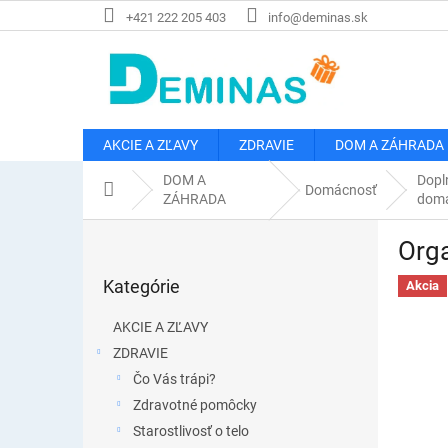
Prejsť
+421 222 205 403
info@deminas.sk
na
obsah
AKCIE A ZĽAVY
ZDRAVIE
DOM A ZÁHRADA
DOM A
Dopl
Domov
Domácnosť
ZÁHRADA
domá
B
Org
o
Preskočiť
č
Kategórie
kategórie
Akcia
n
ý
AKCIE A ZĽAVY
p
ZDRAVIE
a
Čo Vás trápi?
n
e
Zdravotné pomôcky
l
Starostlivosť o telo