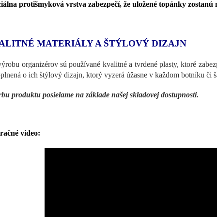
iálna protišmyková vrstva zabezpečí, že uložené topánky zostanú
ALITNÉ MATERIÁLY A ŠTÝLOVÝ DIZAJN
výrobu organizérov sú používané kvalitné a tvrdené plasty, ktoré zabe
oplnená o ich štýlový dizajn, ktorý vyzerá úžasne v každom botníku či š
bu produktu posielame na základe našej skladovej dostupnosti.
tračné video: