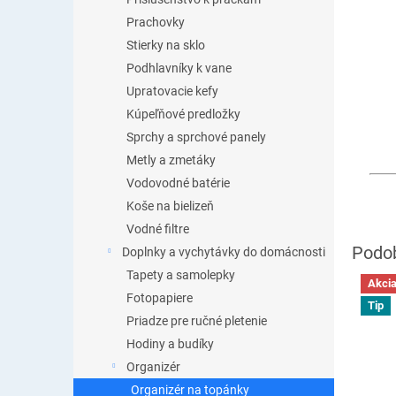
Prachovky
Stierky na sklo
Podhlavníky k vane
Upratovacie kefy
Kúpeľňové predložky
Sprchy a sprchové panely
Metly a zmetáky
Vodovodné batérie
Koše na bielizeň
Vodné filtre
Doplnky a vychytávky do domácnosti
Tapety a samolepky
Akci
Fotopapiere
Tip
Priadze pre ručné pletenie
Hodiny a budíky
Organizér
Organizér na topánky