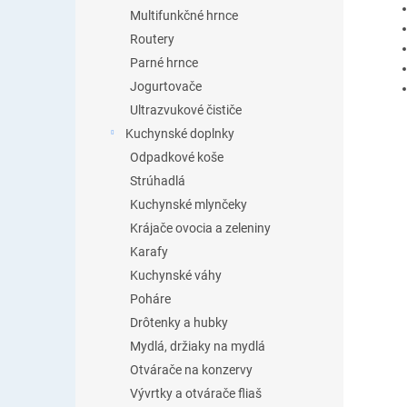
Multifunkčné hrnce
Routery
Parné hrnce
Jogurtovače
Ultrazvukové čističe
Kuchynské doplnky
Odpadkové koše
Strúhadlá
Kuchynské mlynčeky
Krájače ovocia a zeleniny
Karafy
Kuchynské váhy
Poháre
Drôtenky a hubky
Mydlá, držiaky na mydlá
Otvárače na konzervy
Vývrtky a otvárače fliaš