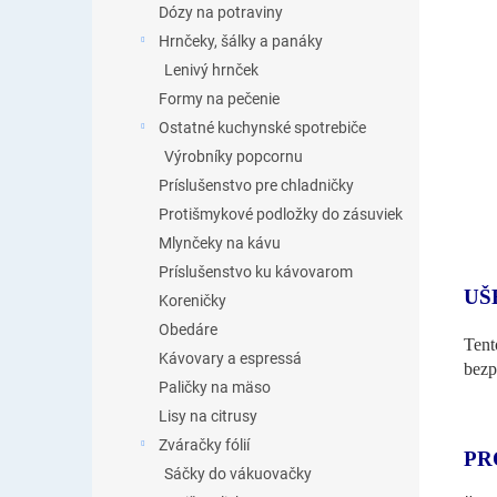
Dózy na potraviny
Hrnčeky, šálky a panáky
Lenivý hrnček
Formy na pečenie
Ostatné kuchynské spotrebiče
Výrobníky popcornu
Príslušenstvo pre chladničky
Protišmykové podložky do zásuviek
Mlynčeky na kávu
Príslušenstvo ku kávovarom
UŠ
Koreničky
Obedáre
Tent
Kávovary a espressá
bezp
Paličky na mäso
Lisy na citrusy
Zváračky fólií
PR
Sáčky do vákuovačky