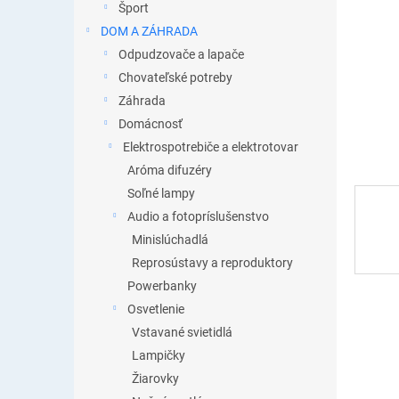
Šport
DOM A ZÁHRADA
Odpudzovače a lapače
Chovateľské potreby
Záhrada
Domácnosť
Elektrospotrebiče a elektrotovar
Aróma difuzéry
Soľné lampy
Audio a fotopríslušenstvo
Minislúchadlá
Reprosústavy a reproduktory
Powerbanky
Osvetlenie
Vstavané svietidlá
Lampičky
Žiarovky