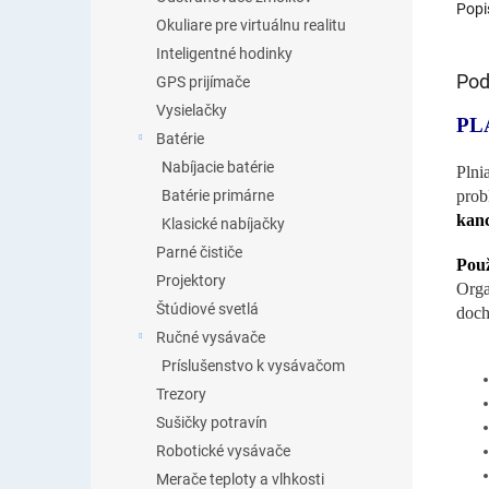
Popi
Okuliare pre virtuálnu realitu
Inteligentné hodinky
Pod
GPS prijímače
Vysielačky
PL
Batérie
Nabíjacie batérie
Plni
prob
Batérie primárne
kanc
Klasické nabíjačky
Parné čističe
Použ
Projektory
Orga
Štúdiové svetlá
doch
Ručné vysávače
Príslušenstvo k vysávačom
Trezory
Sušičky potravín
Robotické vysávače
Merače teploty a vlhkosti