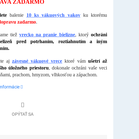
AVA ZADARMO
ete
balenie
10 ks vákuových vakov
ku ktorému
 dopravu zadarmo
.
ame tiež
vrecko na pranie bielizne
, ktorý
ochráni
ielizeň pred potrhaním, roztiahnutím a iným
ním.
jte aj
závesné vákuové vrece
ktoré
vám
ušetrí až
ho úložného priestoru
, dokonale ochráni vaše veci
sňami, prachom, hmyzom, vlhkosťou a zápachom.
informácie
OPÝTAŤ SA