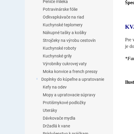
Peniče mlieka
Špec
Potravinárske fólie
Odkvapkávače na riad
Kuchynské teplomery
KV
Nákupné tašky a košíky
Pre 
Strojčeky na výrobu cestovín
je d
Kuchynské roboty
Kuchynské grily
*Far
Výrobníky cukrovej vaty
Moka konvice a french pressy
Doplnky do kúpeľne a upratovanie
Ilus
Kefy na odev
Mopy a upratovacie súpravy
Protišmykové podložky
Uteráky
Dávkovače mydla
Držadlá k vane
Príslušenstvo k práčkam