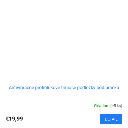
Antivibračné protihlukové tlmiace podložky pod práčku
Skladom
(>5 ks)
€19,99
DETAIL