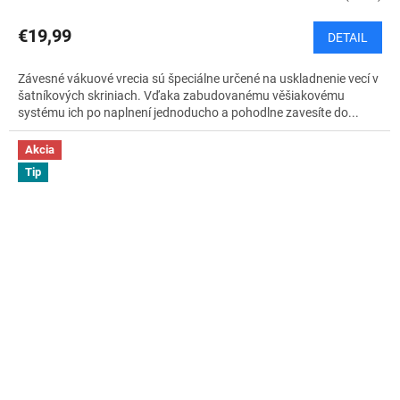
€19,99
DETAIL
Závesné vákuové vrecia sú špeciálne určené na uskladnenie vecí v
šatníkových skriniach. Vďaka zabudovanému věšiakovému
systému ich po naplnení jednoducho a pohodlne zavesíte do...
Akcia
Tip