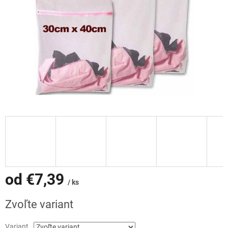
od
€7,39
/ ks
Jednotková
Zvoľte variant
cena:
Variant