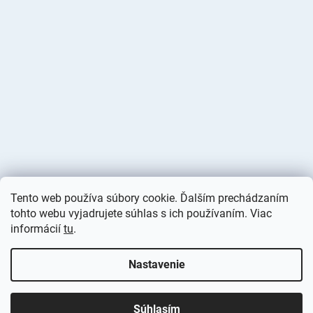
Tento web používa súbory cookie. Ďalším prechádzaním
tohto webu vyjadrujete súhlas s ich používaním. Viac
informácií
tu
.
Vytvoril Shoptet
Nastavenie
Copyright 2026
Deminas
. Všetky práva vyhradené.
Upraviť
nastavenie cookies
Súhlasím