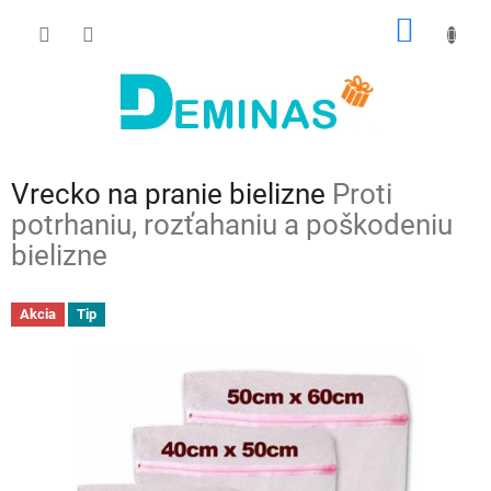
Prejsť
NÁKU
na
obsah
KOŠÍK
Vrecko na pranie bielizne
Proti
potrhaniu, rozťahaniu a poškodeniu
bielizne
Akcia
Tip