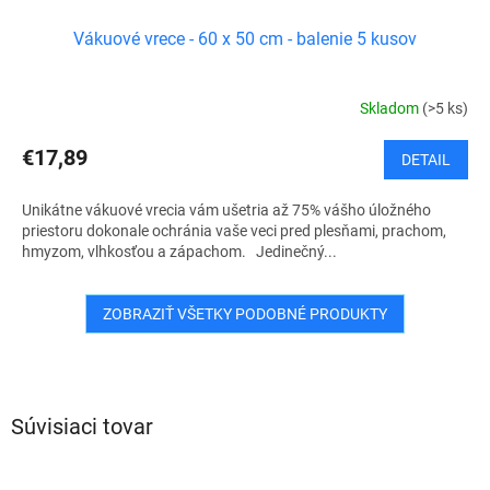
Vákuové vrece - 60 x 50 cm - balenie 5 kusov
Skladom
(>5 ks)
€17,89
DETAIL
Unikátne vákuové vrecia vám ušetria až 75% vášho úložného
priestoru dokonale ochránia vaše veci pred plesňami, prachom,
hmyzom, vlhkosťou a zápachom. Jedinečný...
ZOBRAZIŤ VŠETKY PODOBNÉ PRODUKTY
Súvisiaci tovar