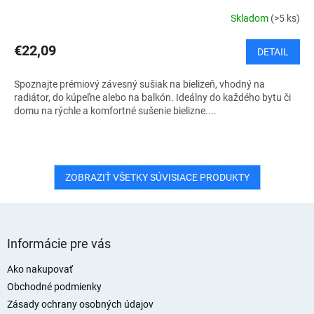
Skladom
(>5 ks)
€22,09
DETAIL
Spoznajte prémiový závesný sušiak na bielizeň, vhodný na
radiátor, do kúpeľne alebo na balkón. Ideálny do každého bytu či
domu na rýchle a komfortné sušenie bielizne....
ZOBRAZIŤ VŠETKY SÚVISIACE PRODUKTY
Z
á
Informácie pre vás
p
ä
Ako nakupovať
t
Obchodné podmienky
i
Zásady ochrany osobných údajov