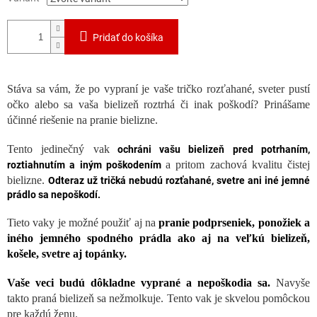
Pridať do košíka
Stáva sa vám, že po vypraní je vaše tričko rozťahané, sveter pustí
očko alebo sa vaša bielizeň roztrhá či inak poškodí? Prinášame
účinné riešenie na pranie bielizne.
Tento jedinečný vak
ochráni vašu bielizeň pred potrhaním,
a pritom zachová kvalitu čistej
roztiahnutím a iným poškodením
bielizne.
Odteraz už tričká nebudú rozťahané, svetre ani iné jemné
prádlo sa nepoškodí.
Tieto vaky je možné použiť aj na
pranie podprseniek, ponožiek a
iného jemného spodného prádla ako aj na veľkú bielizeň,
košele, svetre aj topánky.
Vaše veci budú dôkladne vyprané a nepoškodia sa.
Navyše
takto praná bielizeň sa nežmolkuje. Tento vak je skvelou pomôckou
pre každú ženu.