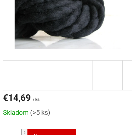
€14,69
/ ks
Jednotková
Skladom
(>5 ks)
cena: