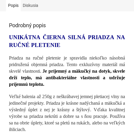
Popis
Diskusia
Podrobný popis
UNIKÁTNA ČIERNA SILNÁ PRIADZA NA
RUČNÉ PLETENIE
Priadza na ručné pletenie je spravidla niekoľko násobná
pridružená objemná priadza. Tento exkluzívny materiál má
skvelé vlastnosti.
Je príjemný a mäkučký na dotyk, skvele
drží teplo, má antibakteriálne vlastnosti a udržuje
príjemnú teplotu.
Veľké balenia až 250g z neškrábavej jemnej pletiacej vlny na
jedinečné projekty. Priadza je krásne nadýchaná a mäkučká a
výsledný úplet z nej je krásny a štýlový. Vďaka kvalitnej
výrobe sa priadza nekrúti a dobre sa s ňou pracuje. Používa
sa na obrie úplety, ktoré sa pletú na rukách, alebo na veľkých
ihliciach.