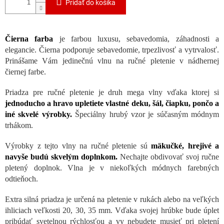
Pridať do košíka
Čierna farba
je farbou luxusu, sebavedomia, záhadnosti a
elegancie. Čierna podporuje sebavedomie, trpezlivosť a vytrvalosť.
Prinášame Vám jedinečnú vlnu na ručné pletenie v nádhernej
čiernej farbe.
Priadza pre ručné pletenie je druh mega vlny vďaka ktorej si
jednoducho a hravo upletiete vlastné deku, šál, čiapku, pončo a
iné skvelé výrobky.
Špeciálny hrubý vzor je súčasným módnym
trhákom.
Výrobky z tejto vlny na ručné pletenie sú
mäkučké, hrejivé a
navyše budú skvelým doplnkom.
Nechajte obdivovať svoj ručne
pletený doplnok. Vlna je v niekoľkých módnych farebných
odtieňoch.
Extra silná priadza je určená na pletenie v rukách alebo na veľkých
ihliciach veľkosti 20, 30, 35 mm. Vďaka svojej hrúbke bude úplet
pribúdať svetelnou rýchlosťou a vy nebudete musieť pri pletení