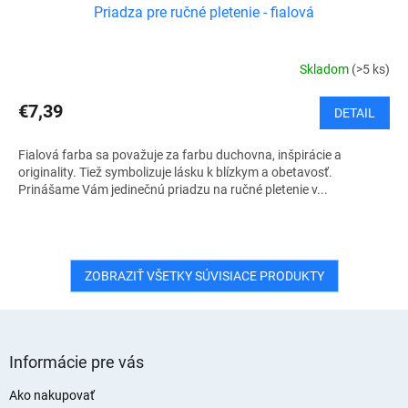
Priadza pre ručné pletenie - fialová
Skladom
(>5 ks)
€7,39
DETAIL
Fialová farba sa považuje za farbu duchovna, inšpirácie a
originality. Tiež symbolizuje lásku k blízkym a obetavosť.
Prinášame Vám jedinečnú priadzu na ručné pletenie v...
ZOBRAZIŤ VŠETKY SÚVISIACE PRODUKTY
Z
á
Informácie pre vás
p
ä
Ako nakupovať