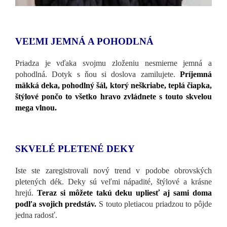
VEĽMI JEMNÁ A POHODLNÁ
Priadza je vďaka svojmu zloženiu nesmierne jemná a
pohodlná. Dotyk s ňou si doslova zamilujete.
Príjemná
mäkká deka, pohodlný šál, ktorý neškriabe, teplá čiapka,
štýlové pončo to všetko hravo zvládnete s touto skvelou
mega vlnou.
SKVELÉ PLETENÉ DEKY
Iste ste zaregistrovali nový trend v podobe obrovských
pletených dék. Deky sú veľmi nápadité, štýlové a krásne
hrejú.
Teraz si môžete takú deku upliesť aj sami doma
podľa svojich predstáv.
S touto pletiacou priadzou to pôjde
jedna radosť.