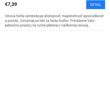
€7,39
DETAIL
Vínová farba symbolizuje dôstojnosť, majestátnosť spravodlivosť
a pravdu. Označuje sa tiež za farbu kráľov. Prinášame Vám
jedinečnú priadzu na ručné pletenie v nádhernej vínovej...