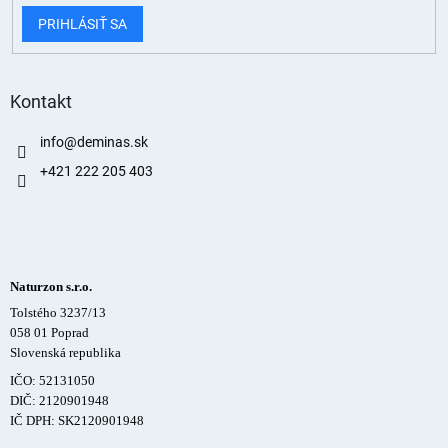
PRIHLÁSIŤ SA
Kontakt
info
@
deminas.sk
+421 222 205 403
Naturzon s.r.o.
Tolstého 3237/13
058 01 Poprad
Slovenská republika
IČO: 52131050
DIČ: 2120901948
IČ DPH: SK2120901948