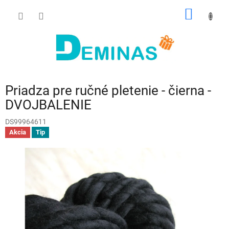
Prejsť
NÁKU
na
obsah
KOŠÍK
Priadza pre ručné pletenie - čierna -
DVOJBALENIE
DS99964611
Akcia
Tip