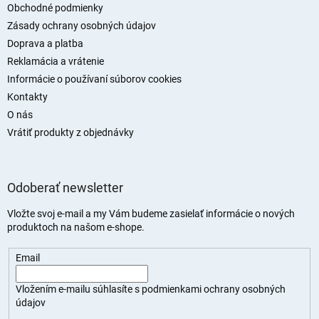
t
Obchodné podmienky
i
Zásady ochrany osobných údajov
e
Doprava a platba
Reklamácia a vrátenie
Informácie o používaní súborov cookies
Kontakty
O nás
Vrátiť produkty z objednávky
Odoberať newsletter
Vložte svoj e-mail a my Vám budeme zasielať informácie o nových
produktoch na našom e-shope.
Email
Vložením e-mailu súhlasíte s
podmienkami ochrany osobných
údajov