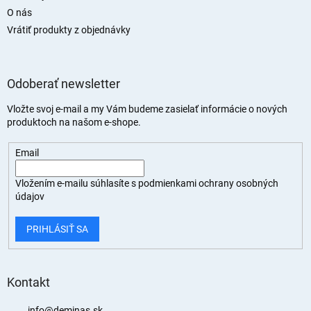
O nás
Vrátiť produkty z objednávky
Odoberať newsletter
Vložte svoj e-mail a my Vám budeme zasielať informácie o nových
produktoch na našom e-shope.
Email
Vložením e-mailu súhlasíte s
podmienkami ochrany osobných
údajov
PRIHLÁSIŤ SA
Kontakt
info
@
deminas.sk