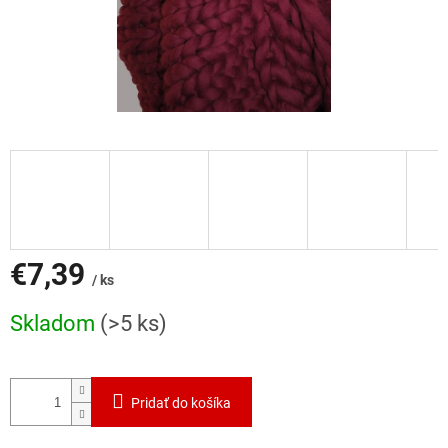
€7,39
/ ks
Jednotková
Skladom
(>5 ks)
cena:
Pridať do košíka