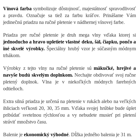
Vínová farba
symbolizuje dôstojnosť, majestátnosť spravodlivosť
a pravdu. Označuje sa tiež za farbu kráľov. Prinášame Vám
jedinečnú priadzu na ručné pletenie v nádhernej vínovej farbe.
Priadza pre ručné pletenie je druh mega vlny vďaka ktorej si
jednoducho a hravo upletiete vlastné deku, šál, čiapku, pončo a
iné skvelé výrobky.
Špeciálny hrubý vzor je súčasným módnym
trhákom.
Výrobky z tejto vlny na ručné pletenie sú
mäkučké, hrejivé a
navyše budú skvelým doplnkom.
Nechajte obdivovať svoj ručne
pletený doplnok. Vlna je v niekoľkých módnych farebných
odtieňoch.
Extra silná priadza je určená na pletenie v rukách alebo na veľkých
ihliciach veľkosti 20, 30, 35 mm. Vďaka svojej hrúbke bude úplet
pribúdať svetelnou rýchlosťou a vy nebudete musieť pri pletení
stráviť množstvo času.
Balenie je
ekonomický výhodné
. Dĺžka jedného balenia je 31 m.