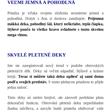
VEĽMI JEMNÁ A POHODLNÁ
Priadza je vďaka svojmu zloženiu nesmierne jemná a
pohodlná. Dotyk s ňou si doslova zamilujete.
Príjemná
mäkká deka, pohodlný šál, ktorý neškriabe, teplá čiapka,
štýlové pončo to všetko hravo zvládnete s touto skvelou
mega vlnou.
SKVELÉ PLETENÉ DEKY
Iste ste zaregistrovali nový trend v podobe obrovských
pletených dék. Deky sú veľmi nápadité, štýlové a krásne
hrejú.
Teraz si môžete takú deku upliesť aj sami doma
podľa svojich predstáv.
S touto pletiacou priadzou to pôjde
jedna radosť.
Tieto deky sú nielen hrejivé, ale zároveň perfektne plnia
dekoračnú funkciu. Obrovskú pletenú deku neprehliadne
žiadna návšteva, a navyše budú priatelia obdivovať vaše