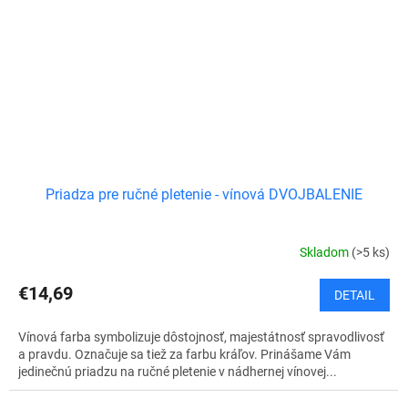
Priadza pre ručné pletenie - vínová DVOJBALENIE
Skladom
(>5 ks)
€14,69
DETAIL
Vínová farba symbolizuje dôstojnosť, majestátnosť spravodlivosť
a pravdu. Označuje sa tiež za farbu kráľov. Prinášame Vám
jedinečnú priadzu na ručné pletenie v nádhernej vínovej...