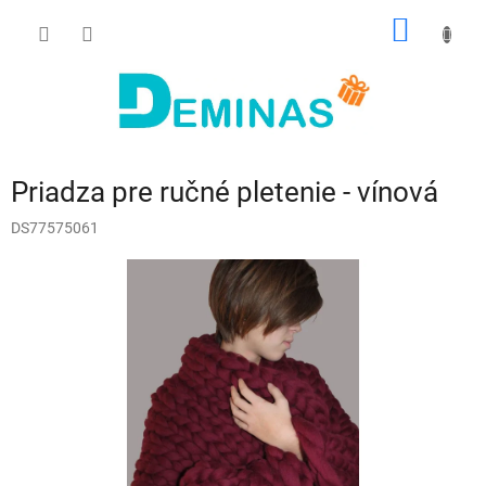
Prejsť
NÁKU
na
obsah
KOŠÍK
Priadza pre ručné pletenie - vínová
DS77575061