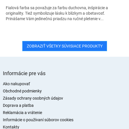
Fialová farba sa považuje za farbu duchovna, inšpirácie a
originality. Tiež symbolizuje lásku k blízkym a obetavosť.
Prinášame Vám jedinečnú priadzu na ručné pletenie v...
ZOBRAZIŤ VŠETKY SÚVISIACE PRODUKTY
Z
á
Informácie pre vás
p
ä
Ako nakupovať
t
Obchodné podmienky
i
Zásady ochrany osobných údajov
e
Doprava a platba
Reklamácia a vrátenie
Informácie o používaní súborov cookies
Kontakty