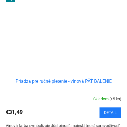
Priadza pre ručné pletenie - vínová PÄŤ BALENIE
Skladom
(>5 ks)
€31,49
DETAIL
Vínová farba symbolizuje dôstojnosť, majestátnosť spravodlivosť