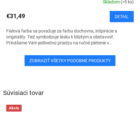
Skladom
(>5 ks)
€31,49
DETAIL
Fialová farba sa považuje za farbu duchovna, inšpirácie a
originality. Tiež symbolizuje lásku k blízkym a obetavosť.
Prinášame Vám jedinečnú priadzu na ručné pletenie v...
ZOBRAZIŤ VŠETKY PODOBNÉ PRODUKTY
Súvisiaci tovar
Akcia