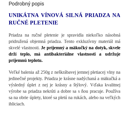
Podrobný popis
UNIKÁTNA VÍNOVÁ SILNÁ PRIADZA NA
RUČNÉ PLETENIE
Priadza na ručné pletenie je spravidla niekoľko násobná
pridružená objemná priadza. Tento exkluzívny materiál má
skvelé vlastnosti.
Je príjemný a mäkučký na dotyk, skvele
drží teplo, má antibakteriálne vlastnosti a udržuje
príjemnú teplotu.
Veľké balenia až 250g z neškrábavej jemnej pletiacej vlny na
jedinečné projekty. Priadza je krásne nadýchaná a mäkučká a
výsledný úplet z nej je krásny a štýlový. Vďaka kvalitnej
výrobe sa priadza nekrúti a dobre sa s ňou pracuje. Používa
sa na obrie úplety, ktoré sa pletú na rukách, alebo na veľkých
ihliciach.