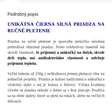
Podrobný popis
UNIKÁTNA ČIERNA SILNÁ PRIADZA NA
RUČNÉ PLETENIE
Priadza na ručné pletenie je spravidla niekoľko násobná
pridružená objemná priadza. Tento exkluzívny materiál má
skvelé vlastnosti.
Je príjemný a mäkučký na dotyk, skvele
drží teplo, má antibakteriálne vlastnosti a udržuje
príjemnú teplotu.
Veľké balenia až 250g z neškrábavej jemnej pletiacej vlny na
jedinečné projekty. Priadza je krásne nadýchaná a mäkučká a
výsledný úplet z nej je krásny a štýlový. Vďaka kvalitnej
výrobe sa priadza nekrúti a dobre sa s ňou pracuje. Používa
sa na obrie úplety, ktoré sa pletú na rukách, alebo na veľkých
ihliciach.