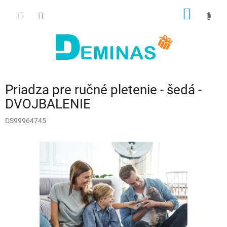
Prejsť
NÁKU
na
obsah
KOŠÍK
Priadza pre ručné pletenie - šedá -
DVOJBALENIE
DS99964745