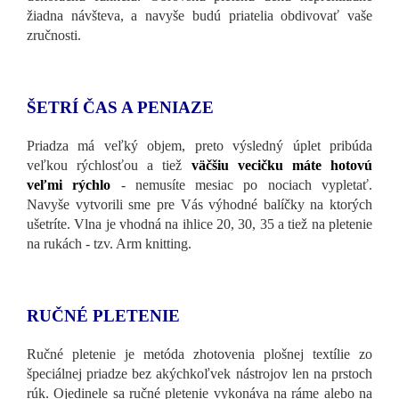
žiadna návšteva, a navyše budú priatelia obdivovať vaše
zručnosti.
ŠETRÍ ČAS A PENIAZE
Priadza má veľký objem, preto výsledný úplet pribúda
veľkou rýchlosťou a tiež
väčšiu vecičku máte hotovú
veľmi rýchlo
- nemusíte mesiac po nociach vypletať.
Navyše vytvorili sme pre Vás výhodné balíčky na ktorých
ušetríte. Vlna je vhodná na ihlice 20, 30, 35 a tiež na pletenie
na rukách - tzv. Arm knitting.
RUČNÉ PLETENIE
Ručné pletenie je metóda zhotovenia plošnej textílie zo
špeciálnej priadze bez akýchkoľvek nástrojov len na prstoch
rúk. Ojedinele sa ručné pletenie vykonáva na ráme alebo na