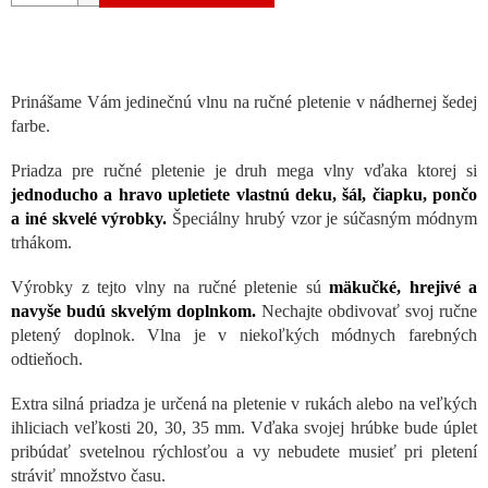
Prinášame Vám jedinečnú vlnu na ručné pletenie v nádhernej šedej
farbe.
Priadza pre ručné pletenie je druh mega vlny vďaka ktorej si
jednoducho a hravo upletiete vlastnú deku, šál, čiapku, pončo
a iné skvelé výrobky.
Špeciálny hrubý vzor je súčasným módnym
trhákom.
Výrobky z tejto vlny na ručné pletenie sú
mäkučké, hrejivé a
navyše budú skvelým doplnkom.
Nechajte obdivovať svoj ručne
pletený doplnok. Vlna je v niekoľkých módnych farebných
odtieňoch.
Extra silná priadza je určená na pletenie v rukách alebo na veľkých
ihliciach veľkosti 20, 30, 35 mm. Vďaka svojej hrúbke bude úplet
pribúdať svetelnou rýchlosťou a vy nebudete musieť pri pletení
stráviť množstvo času.