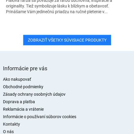
Fialová farba sa považuje za farbu duchovna, inšpirácie a
originality. Tiež symbolizuje lásku k blízkym a obetavosť.
Prinášame Vám jedinečnú priadzu na ručné pletenie v...
ZOBRAZIŤ VŠETKY SÚVISIACE PRODUKTY
Z
á
Informácie pre vás
p
ä
Ako nakupovať
t
Obchodné podmienky
i
Zásady ochrany osobných údajov
e
Doprava a platba
Reklamácia a vrátenie
Informácie o používaní súborov cookies
Kontakty
O nás