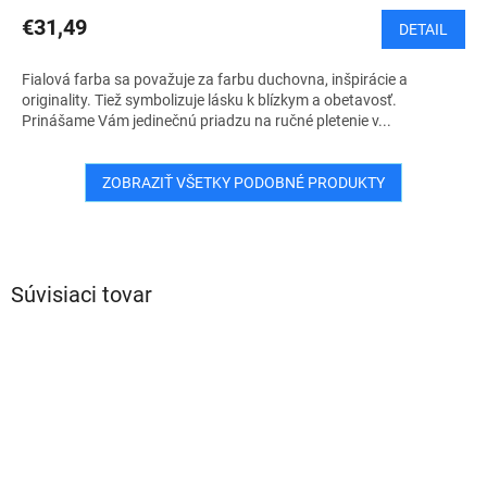
€31,49
DETAIL
Fialová farba sa považuje za farbu duchovna, inšpirácie a
originality. Tiež symbolizuje lásku k blízkym a obetavosť.
Prinášame Vám jedinečnú priadzu na ručné pletenie v...
ZOBRAZIŤ VŠETKY PODOBNÉ PRODUKTY
Súvisiaci tovar