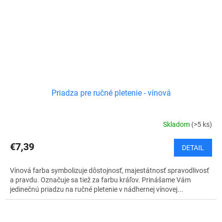
Priadza pre ručné pletenie - vínová
Skladom
(>5 ks)
€7,39
DETAIL
Vínová farba symbolizuje dôstojnosť, majestátnosť spravodlivosť
a pravdu. Označuje sa tiež za farbu kráľov. Prinášame Vám
jedinečnú priadzu na ručné pletenie v nádhernej vínovej...