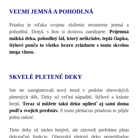
VEĽMI JEMNÁ A POHODLNÁ
Priadza je vďaka svojmu zloženiu nesmierne jemná a
pohodlná. Dotyk s ňou si doslova zamilujete.
Príjemná
mäkká deka, pohodlný šál, ktorý neškriabe, teplá čiapka,
štýlové pončo to všetko hravo zvládnete s touto skvelou
mega vlnou.
SKVELÉ PLETENÉ DEKY
Iste ste zaregistrovali nový trend v podobe obrovských
pletených dék. Deky sú veľmi nápadité, štýlové a krásne
hrejú.
Teraz si môžete takú deku upliesť aj sami doma
podľa svojich predstáv.
S touto pletiacou priadzou to pôjde
jedna radosť.
Tieto deky sú nielen hrejivé, ale zároveň perfektne plnia
dekoračnú funkciu. Obrovskú pletenú deku neprehliadne