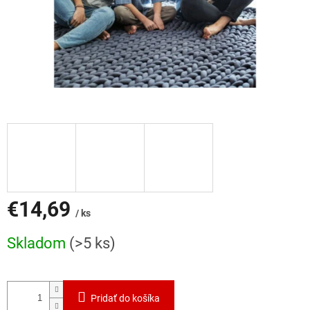
€14,69
/ ks
Jednotková
Skladom
(>5 ks)
cena:
Pridať do košíka