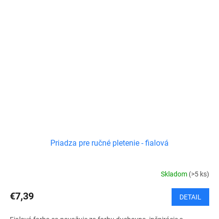
Priadza pre ručné pletenie - fialová
Skladom
(>5 ks)
€7,39
DETAIL