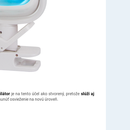
ilátor
je na tento účel ako stvorený, pretože
slúži aj
sunúť osvieženie na novú úroveň.