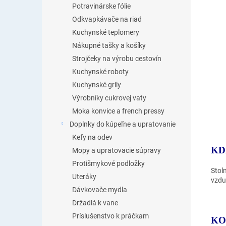
Potravinárske fólie
Odkvapkávače na riad
Kuchynské teplomery
Nákupné tašky a košíky
Strojčeky na výrobu cestovín
Kuchynské roboty
Kuchynské grily
Výrobníky cukrovej vaty
Moka konvice a french pressy
Doplnky do kúpeľne a upratovanie
Kefy na odev
KD
Mopy a upratovacie súpravy
Protišmykové podložky
Stol
Uteráky
vzdu
Dávkovače mydla
Držadlá k vane
Príslušenstvo k práčkam
KO