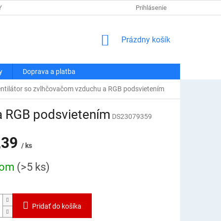
Y OSOBNÝCH ÚDAJOV
DOPRAVA A PLATBA
Prihlásenie
REKLAMÁCIA A VRÁT
NÁKUPNÝ
Prázdny košík
KOŠÍK
y
Doprava a platba
entilátor so zvlhčovačom vzduchu a RGB podsvietením
 a RGB podsvietením
DS23079359
,39
/ ks
ová
dom
(>5 ks)
Pridať do košíka