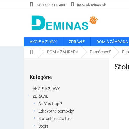
Prejsť
+421 222 205 403
info@deminas.sk
na
obsah
AKCIE A ZĽAVY
ZDRAVIE
DOM A ZÁHRADA
Domov
DOM A ZÁHRADA
Domácnosť
Ele
B
Stol
o
Preskočiť
č
Kategórie
kategórie
n
ý
AKCIE A ZĽAVY
p
ZDRAVIE
a
Čo Vás trápi?
n
e
Zdravotné pomôcky
l
Starostlivosť o telo
Šport