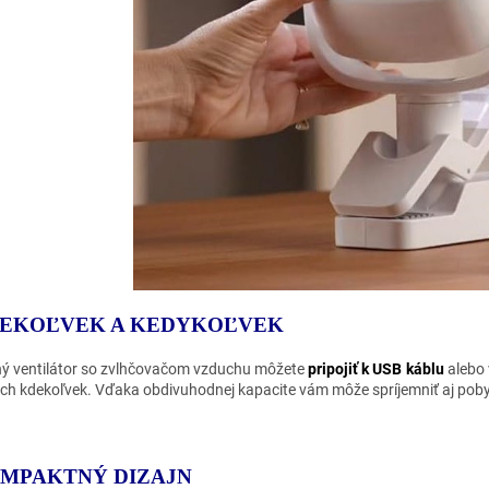
EKOĽVEK A KEDYKOĽVEK
ný ventilátor so zvlhčovačom vzduchu môžete
pripojiť k USB káblu
alebo 
ch kdekoľvek. Vďaka obdivuhodnej kapacite vám môže spríjemniť aj poby
MPAKTNÝ DIZAJN