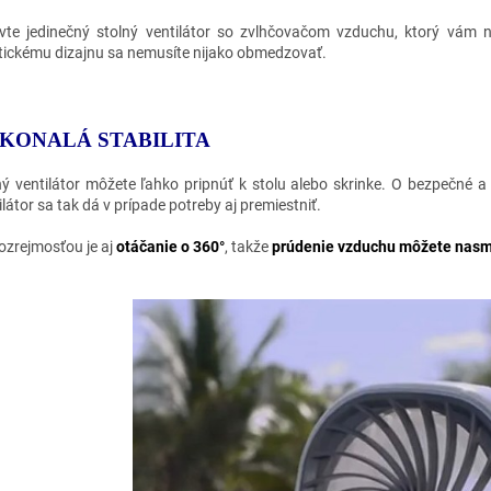
vte jedinečný stolný ventilátor so zvlhčovačom vzduchu, ktorý vám 
tickému dizajnu sa nemusíte nijako obmedzovať.
KONALÁ STABILITA
ný ventilátor môžete ľahko pripnúť k stolu alebo skrinke. O bezpečné a
látor sa tak dá v prípade potreby aj premiestniť.
zrejmosťou je aj
otáčanie o 360°
, takže
prúdenie vzduchu môžete nasm