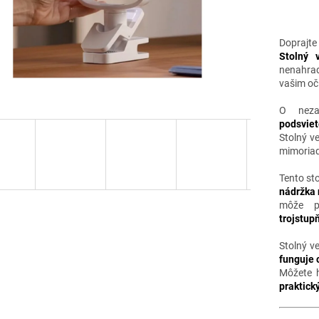
Doprajte
Stolný 
nenahrad
vašim oč
O neza
podsviet
Stolný v
mimoria
Tento sto
nádržka 
môže p
trojstup
Stolný v
funguje 
Môžete h
praktický