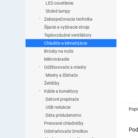
LED osvetlenie
Stolné lampy
Zabezpečovacia technika
Šijacie a vyšívacie stroje
Teplovzdušné ventilátory
Chladiče a klimatizácie
Brúsky na nože
Mikronáradie
Odšťavovače a mixéry
Mixéry a šľahače
Žehličky
Káble a konektory
Dátové prepínače
USB redukcie
Popi
Dáta príslušenstvo
Prenosné chladničky
Pod
Odstraňovače žmolkov