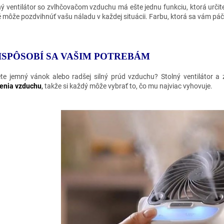
ný ventilátor so zvlhčovačom vzduchu má ešte jednu funkciu, ktorá určite
é môže pozdvihnúť vašu náladu v každej situácii. Farbu, ktorá sa vám pá
ISPÔSOBÍ SA VAŠIM POTREBÁM
te jemný vánok alebo radšej silný prúd vzduchu? Stolný ventilátor
enia vzduchu
,
takže si každý môže vybrať to, čo mu najviac vyhovuje.