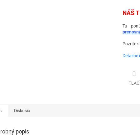
NÁŠ T
Tu pon
prenosn
Pozrite s
Detailné 
TLAČ
s
Diskusia
robný popis