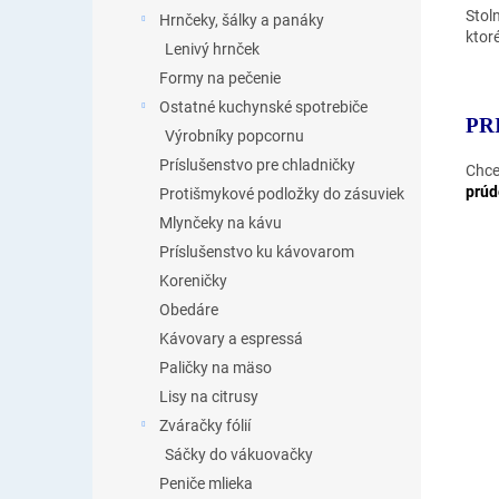
Stol
Hrnčeky, šálky a panáky
ktor
Lenivý hrnček
Formy na pečenie
Ostatné kuchynské spotrebiče
PR
Výrobníky popcornu
Príslušenstvo pre chladničky
Chce
prúd
Protišmykové podložky do zásuviek
Mlynčeky na kávu
Príslušenstvo ku kávovarom
Koreničky
Obedáre
Kávovary a espressá
Paličky na mäso
Lisy na citrusy
Zváračky fólií
Sáčky do vákuovačky
Peniče mlieka