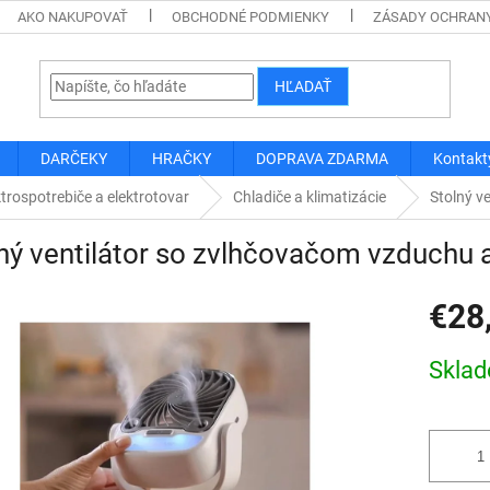
AKO NAKUPOVAŤ
OBCHODNÉ PODMIENKY
ZÁSADY OCHRAN
HĽADAŤ
DARČEKY
HRAČKY
DOPRAVA ZDARMA
Kontakt
ktrospotrebiče a elektrotovar
Chladiče a klimatizácie
Stolný v
ný ventilátor so zvlhčovačom vzduchu
€28
Jednotk
Skla
cena: