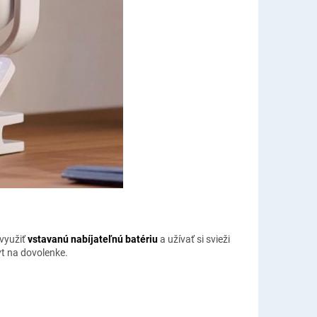
využiť
vstavanú nabíjateľnú batériu
a užívať si svieži
t na dovolenke.