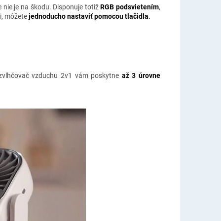
 nie je na škodu. Disponuje totiž
RGB podsvietením
,
či, môžete
jednoducho
nastaviť pomocou tlačidla
.
 a zvlhčovač vzduchu 2v1 vám poskytne
až 3 úrovne