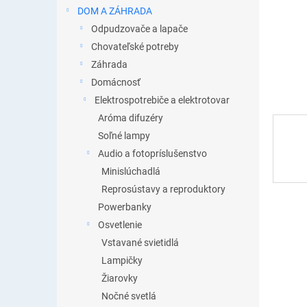
DOM A ZÁHRADA
Odpudzovače a lapače
Chovateľské potreby
Záhrada
Domácnosť
Elektrospotrebiče a elektrotovar
Aróma difuzéry
Soľné lampy
Audio a fotopríslušenstvo
Minislúchadlá
Reprosústavy a reproduktory
Powerbanky
Osvetlenie
Vstavané svietidlá
Lampičky
Žiarovky
Nočné svetlá