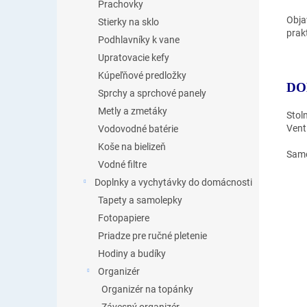
Prachovky
Obja
Stierky na sklo
prak
Podhlavníky k vane
Upratovacie kefy
Kúpeľňové predložky
DO
Sprchy a sprchové panely
Metly a zmetáky
Stol
Venti
Vodovodné batérie
Koše na bielizeň
Samo
Vodné filtre
Doplnky a vychytávky do domácnosti
Tapety a samolepky
Fotopapiere
Priadze pre ručné pletenie
Hodiny a budíky
Organizér
Organizér na topánky