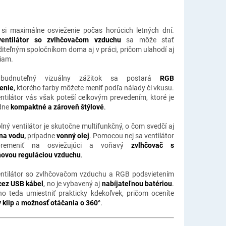
 si maximálne osvieženie počas horúcich letných dní.
ventilátor so zvlhčovačom vzduchu
sa môže stať
iteľným spoločníkom doma aj v práci, pričom ulahodí aj
iam.
budnuteľný vizuálny zážitok sa postará
RGB
enie
,
ktorého farby môžete meniť podľa nálady či vkusu.
entilátor vás však poteší celkovým prevedením, ktoré je
dne
kompaktné a zároveň štýlové
.
lný ventilátor je skutočne multifunkčný, o čom svedčí aj
na vodu,
prípadne
vonný olej
. Pomocou nej sa ventilátor
remeniť na osviežujúci a voňavý
zvlhčovač s
ňovou reguláciou vzduchu
.
entilátor so zvlhčovačom vzduchu a RGB podsvietením
cez USB kábel
,
no je vybavený aj
nabíjateľnou batériou
.
o teda umiestniť prakticky kdekoľvek, pričom oceníte
 klip
a
možnosť otáčania o 360°
.