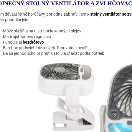
DINEČNÝ STOLNÝ VENTILÁTOR A ZVLHČOVAČ
ám dávajú letné horúčavy poriadne zabrať? Tento
stolný ventilátor so 
ečo pohodlnejšie.
Môže slúžiť aj na distribúciu vonných olejov
Má trojstupňovú reguláciu
Funguje aj
bezdrôtovo
Farebné podsvietenie môžete ľubovoľne meniť
Dá sa jednoducho pripnúť k stolu a otáčať podľa potrieb