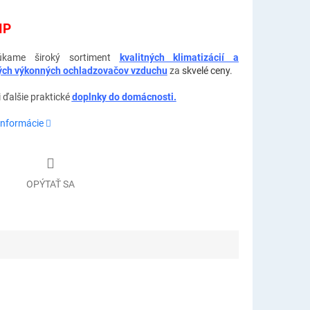
IP
úkame široký sortiment
kvalitných klimatizácií a
ých výkonných ochladzovačov vzduchu
za
skvelé ceny
.
i ďalšie praktické
doplnky do domácnosti.
informácie
OPÝTAŤ SA