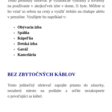
Tento prenosný ohrievač je výnimočne výkonný a stvorený
na používanie v akejkoľvek izbe v dome, či byte. Môžete si
ho vziať so sebou na cesty a využiť trebárs na chalupe alebo
v penzióne. Využijete ho napríklad v:
Obývacia izba
Spálňa
Kúpeľňa
Detská izba
Garáž
Kancelária
BEZ ZBYTOČNÝCH KÁBLOV
Tento jedinečný ohrievač zapojíte priamo do zásuvky,
nezaberá miesto na podlahe a určite nezakopnete
o povaľujúci sa kábel.