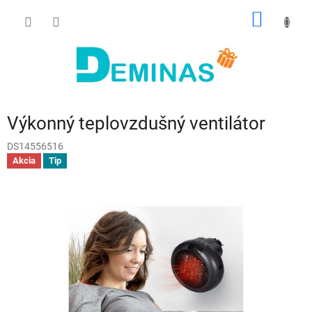
Prejsť
NÁKU
na
obsah
KOŠÍK
Výkonný teplovzdušný ventilátor
DS14556516
Akcia
Tip