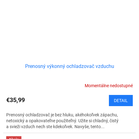
Prenosný výkonný ochladzovač vzduchu
Momentálne nedostupné
€35,99
DETAIL
Prenosný ochladzovač je bez hluku, akéhokoľvek zápachu,
netoxický a opakovateľne použiteľný. Užite si chladný, čistý
a svieži vzduch nech ste kdekoľvek. Navyše, tento...