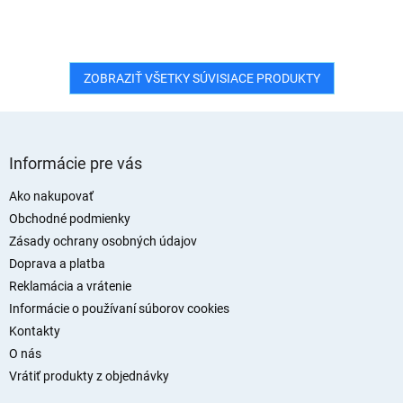
ZOBRAZIŤ VŠETKY SÚVISIACE PRODUKTY
Z
á
Informácie pre vás
p
ä
Ako nakupovať
t
Obchodné podmienky
i
Zásady ochrany osobných údajov
e
Doprava a platba
Reklamácia a vrátenie
Informácie o používaní súborov cookies
Kontakty
O nás
Vrátiť produkty z objednávky