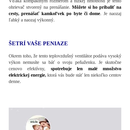
Vďaka kompaktným rozmerom a nízkej hmotnosti je tento
ohrievač stvorený na prenášanie.
Môžete si ho pribaliť na
cesty, prenášať kamkoľvek po byte či dome
. Je naozaj
ľahký a naozaj výkonný.
ŠETRÍ VAŠE PENIAZE
Okrem toho, že tento teplovzdušný ventilátor podáva vysoký
výkon nemusíte sa báť o svoju peňaženku. Je skutočne
cenovo efektívny,
s
potrebuje len malé množstvo
elektrickej energie
,
ktorá vás bude stáť len niekoľko centov
denne.