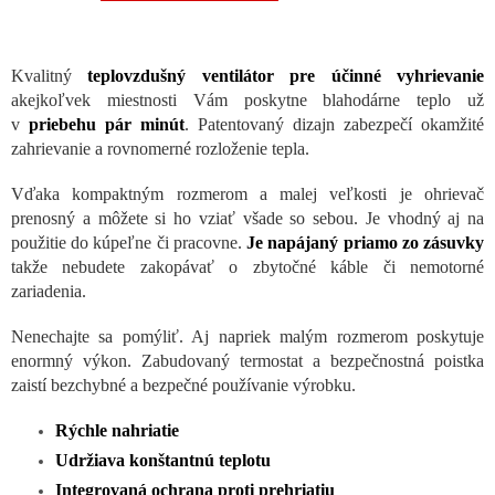
Kvalitný
teplovzdušný ventilátor pre účinné vyhrievanie
akejkoľvek miestnosti Vám poskytne blahodárne teplo už
v
priebehu pár minút
. Patentovaný dizajn zabezpečí okamžité
zahrievanie a rovnomerné rozloženie tepla.
Vďaka kompaktným rozmerom a malej veľkosti je ohrievač
prenosný a môžete si ho vziať všade so sebou. Je vhodný aj na
použitie do kúpeľne či pracovne.
Je napájaný priamo zo zásuvky
takže nebudete zakopávať o zbytočné káble či nemotorné
zariadenia.
Nenechajte sa pomýliť. Aj napriek malým rozmerom poskytuje
enormný výkon. Zabudovaný termostat a bezpečnostná poistka
zaistí bezchybné a bezpečné používanie výrobku.
Rýchle nahriatie
Udržiava konštantnú teplotu
Integrovaná ochrana proti prehriatiu