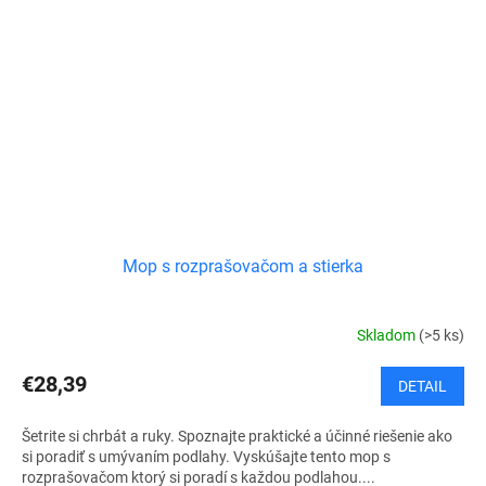
Mop s rozprašovačom a stierka
Skladom
(>5 ks)
€28,39
DETAIL
Šetrite si chrbát a ruky. Spoznajte praktické a účinné riešenie ako
si poradiť s umývaním podlahy. Vyskúšajte tento mop s
rozprašovačom ktorý si poradí s každou podlahou....