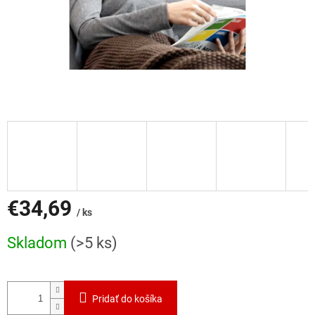
€34,69
/ ks
Jednotková
Skladom
(>5 ks)
cena:
Pridať do košíka