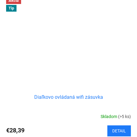
Akcia
Tip
Diaľkovo ovládaná wifi zásuvka
Skladom
(>5 ks)
€28,39
DETAIL