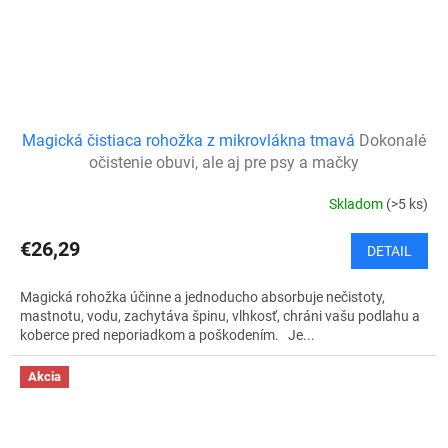
Magická čistiaca rohožka z mikrovlákna tmavá
Dokonalé
očistenie obuvi, ale aj pre psy a mačky
Skladom
(>5 ks)
€26,29
DETAIL
Magická rohožka účinne a jednoducho absorbuje nečistoty,
mastnotu, vodu, zachytáva špinu, vlhkosť, chráni vašu podlahu a
koberce pred neporiadkom a poškodením. Je...
Akcia