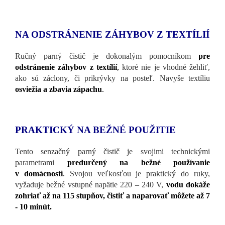
NA ODSTRÁNENIE ZÁHYBOV Z TEXTÍLIÍ
Ručný parný čistič je dokonalým pomocníkom
pre
odstránenie záhybov z textílií
,
ktoré nie je vhodné žehliť,
ako sú záclony, či prikrývky na posteľ. Navyše textíliu
osviežia a zbavia zápachu
.
PRAKTICKÝ NA BEŽNÉ POUŽITIE
Tento senzačný parný čistič je svojimi technickými
parametrami
predurčený na bežné používanie
v domácnosti
.
Svojou veľkosťou je praktický do ruky,
vyžaduje bežné vstupné napätie 220 – 240 V,
vodu dokáže
zohriať až na 115 stupňov, čistiť a naparovať môžete až 7
- 10 minút.