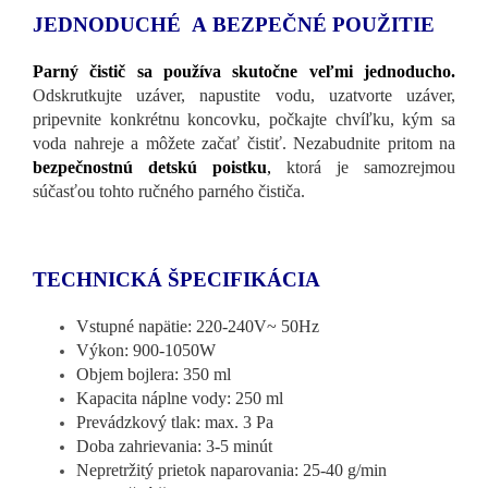
JEDNODUCHÉ A BEZPEČNÉ POUŽITIE
Parný čistič sa používa skutočne veľmi jednoducho.
Odskrutkujte uzáver, napustite vodu, uzatvorte uzáver,
pripevnite konkrétnu koncovku, počkajte chvíľku, kým sa
voda nahreje a môžete začať čistiť. Nezabudnite pritom na
bezpečnostnú detskú poistku
,
ktorá je samozrejmou
súčasťou tohto ručného parného čističa.
TECHNICKÁ ŠPECIFIKÁCIA
Vstupné napätie: 220-240V~ 50Hz
Výkon: 900-1050W
Objem bojlera: 350 ml
Kapacita náplne vody: 250 ml
Prevádzkový tlak: max. 3 Pa
Doba zahrievania: 3-5 minút
Nepretržitý prietok naparovania: 25-40 g/min