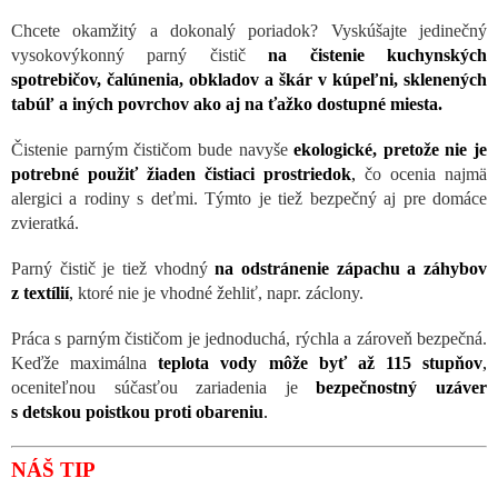
Chcete okamžitý a dokonalý poriadok? Vyskúšajte jedinečný
vysokovýkonný parný čistič
na čistenie kuchynských
spotrebičov, čalúnenia, obkladov a škár v kúpeľni, sklenených
tabúľ a iných povrchov ako aj na ťažko dostupné miesta.
Čistenie parným čističom bude navyše
ekologické, pretože nie je
potrebné použiť žiaden čistiaci prostriedok
,
čo ocenia najmä
alergici a rodiny s deťmi. Týmto je tiež bezpečný aj pre domáce
zvieratká.
Parný čistič je tiež vhodný
na odstránenie zápachu a záhybov
z textílií
,
ktoré nie je vhodné žehliť, napr. záclony.
Práca s parným čističom je jednoduchá, rýchla a zároveň bezpečná.
Keďže maximálna
teplota vody môže byť až 115 stupňov
,
oceniteľnou súčasťou zariadenia je
bezpečnostný uzáver
s detskou poistkou proti obareniu
.
NÁŠ TIP