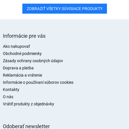
ZOBRAZIŤ VŠETKY SÚVISIACE PRODUKTY
Z
á
Informácie pre vás
p
ä
Ako nakupovať
t
Obchodné podmienky
i
Zásady ochrany osobných údajov
e
Doprava a platba
Reklamácia a vrátenie
Informácie o používaní súborov cookies
Kontakty
O nás
Vrátiť produkty z objednávky
Odoberať newsletter