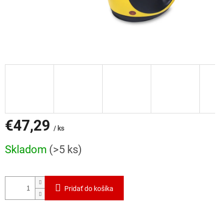
€47,29
/ ks
Jednotková
Skladom
(>5 ks)
cena:
Pridať do košíka