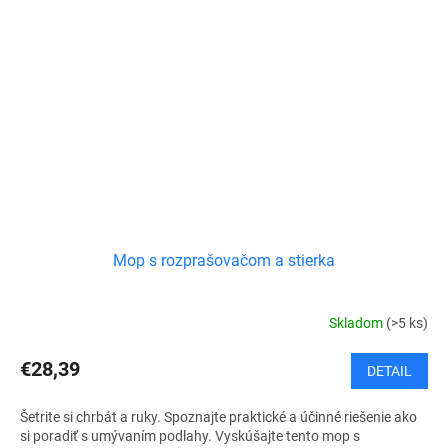
Mop s rozprašovačom a stierka
Skladom
(>5 ks)
€28,39
DETAIL
Šetrite si chrbát a ruky. Spoznajte praktické a účinné riešenie ako
si poradiť s umývaním podlahy. Vyskúšajte tento mop s