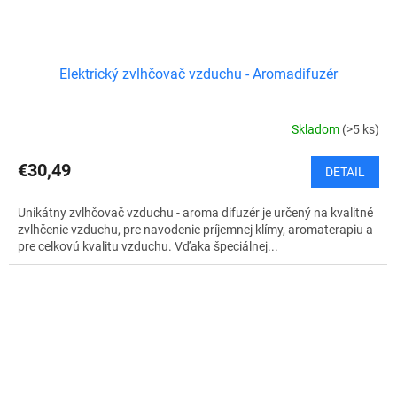
Elektrický zvlhčovač vzduchu - Aromadifuzér
Skladom
(>5 ks)
€30,49
DETAIL
Unikátny zvlhčovač vzduchu - aroma difuzér je určený na kvalitné
zvlhčenie vzduchu, pre navodenie príjemnej klímy, aromaterapiu a
pre celkovú kvalitu vzduchu. Vďaka špeciálnej...