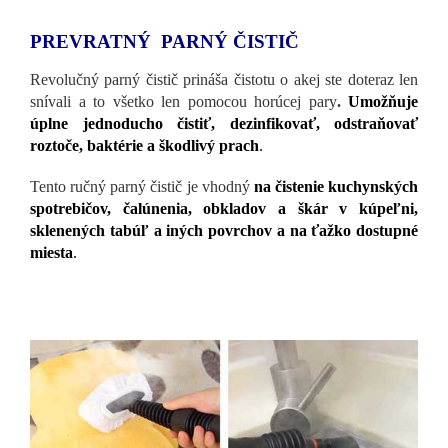
PREVRATNÝ PARNÝ ČISTIČ
Revolučný parný čistič prináša čistotu o akej ste doteraz len
snívali a to všetko len pomocou horúcej pary
.
Umožňuje
úplne jednoducho čistiť, dezinfikovať, odstraňovať
roztoče, baktérie a škodlivý prach
.
Tento ručný parný čistič je vhodný
na čistenie kuchynských
spotrebičov, čalúnenia, obkladov a škár v kúpeľni,
sklenených tabúľ a iných povrchov a na ťažko dostupné
miesta
.