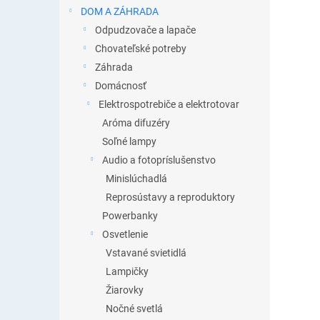
DOM A ZÁHRADA
Odpudzovače a lapače
Chovateľské potreby
Záhrada
Domácnosť
Elektrospotrebiče a elektrotovar
Aróma difuzéry
Soľné lampy
Audio a fotopríslušenstvo
Minislúchadlá
Reprosústavy a reproduktory
Powerbanky
Osvetlenie
Vstavané svietidlá
Lampičky
Žiarovky
Nočné svetlá