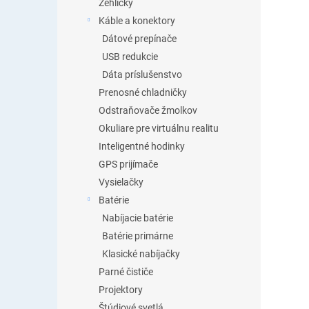
Žehličky
Káble a konektory
Dátové prepínače
USB redukcie
Dáta príslušenstvo
Prenosné chladničky
Odstraňovače žmolkov
Okuliare pre virtuálnu realitu
Inteligentné hodinky
GPS prijímače
Vysielačky
Batérie
Nabíjacie batérie
Batérie primárne
Klasické nabíjačky
Parné čističe
Projektory
Štúdiové svetlá