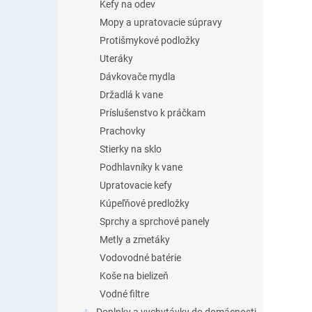
Kefy na odev
Mopy a upratovacie súpravy
Protišmykové podložky
Uteráky
Dávkovače mydla
Držadlá k vane
Príslušenstvo k práčkam
Prachovky
Stierky na sklo
Podhlavníky k vane
Upratovacie kefy
Kúpeľňové predložky
Sprchy a sprchové panely
Metly a zmetáky
Vodovodné batérie
Koše na bielizeň
Vodné filtre