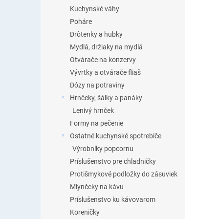
Kuchynské váhy
Poháre
Drôtenky a hubky
Mydlá, držiaky na mydlá
Otvárače na konzervy
Vývrtky a otvárače fliaš
Dózy na potraviny
Hrnčeky, šálky a panáky
Lenivý hrnček
Formy na pečenie
Ostatné kuchynské spotrebiče
Výrobníky popcornu
Príslušenstvo pre chladničky
Protišmykové podložky do zásuviek
Mlynčeky na kávu
Príslušenstvo ku kávovarom
Koreničky