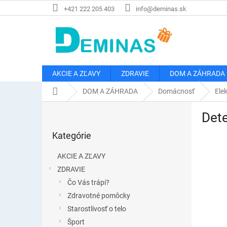
Prejsť
+421 222 205 403
info@deminas.sk
na
obsah
AKCIE A ZĽAVY
ZDRAVIE
DOM A ZÁHRADA
Domov
DOM A ZÁHRADA
Domácnosť
Ele
B
Dete
o
Preskočiť
č
Kategórie
kategórie
n
ý
AKCIE A ZĽAVY
p
ZDRAVIE
a
Čo Vás trápi?
n
e
Zdravotné pomôcky
l
Starostlivosť o telo
Šport