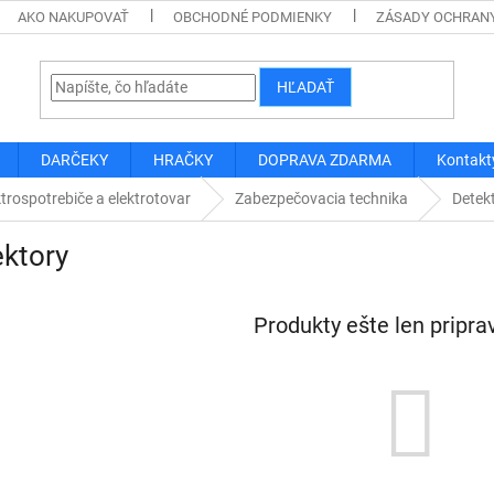
AKO NAKUPOVAŤ
OBCHODNÉ PODMIENKY
ZÁSADY OCHRAN
HĽADAŤ
DARČEKY
HRAČKY
DOPRAVA ZDARMA
Kontakt
ktrospotrebiče a elektrotovar
Zabezpečovacia technika
Detek
ktory
Produkty ešte len pripr