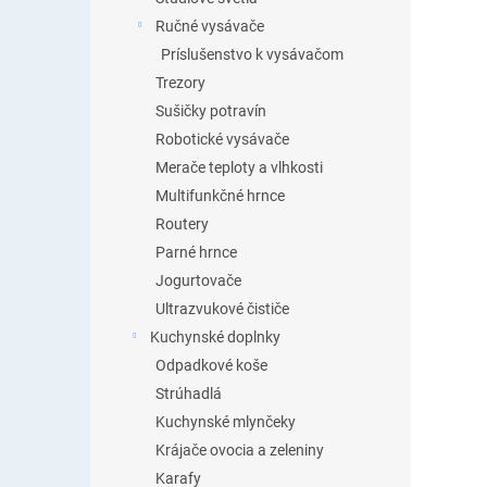
Ručné vysávače
Príslušenstvo k vysávačom
Trezory
Sušičky potravín
Robotické vysávače
Merače teploty a vlhkosti
Multifunkčné hrnce
Routery
Parné hrnce
Jogurtovače
Ultrazvukové čističe
Kuchynské doplnky
Odpadkové koše
Strúhadlá
Kuchynské mlynčeky
Krájače ovocia a zeleniny
Karafy