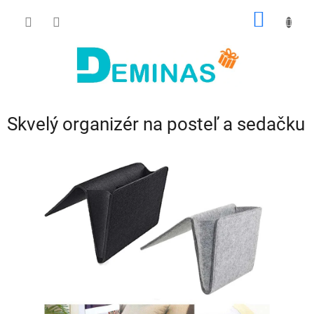
Prejsť
NÁKU
na
obsah
KOŠÍK
Skvelý organizér na posteľ a sedačku