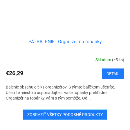
PÄŤBALENIE - Organizér na topánky
Skladom
(>5 ks)
€26,29
DETAIL
Balenie obsahuje 5 ks organizérov. S týmto balíčkom ušetríte.
Ušetrite miesto a usporiadajte si vaše topánky prehľadne.
Organizér na topánky Vám s tým pomôže. Od...
ZOBRAZIŤ VŠETKY PODOBNÉ PRODUKTY