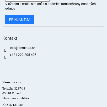
Vložením e-mailu súhlasíte s
podmienkami ochrany osobných
údajov
PRIHLÁSIŤ SA
Kontakt
info
@
deminas.sk
+421 222 205 403
Naturzon s.r.o.
Tolstého 3237/13
058 01 Poprad
Slovenská republika
IČO: 52131050