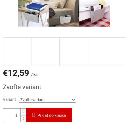
€12,59
/ ks
Jednotková
Zvoľte variant
cena:
Variant
Pridať do košíka