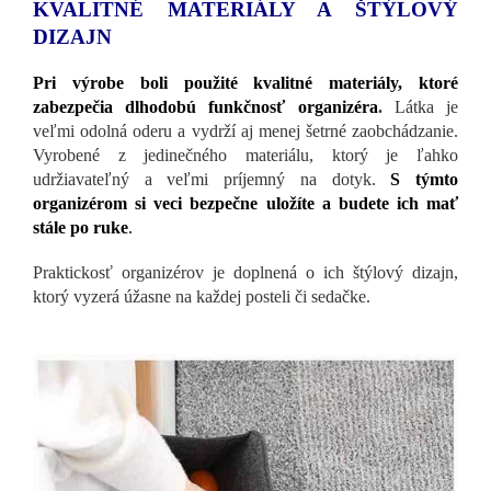
KVALITNÉ MATERIÁLY A ŠTÝLOVÝ
DIZAJN
Pri výrobe boli použité kvalitné materiály, ktoré
zabezpečia dlhodobú funkčnosť organizéra
.
Látka je
veľmi odolná oderu a vydrží aj menej šetrné zaobchádzanie.
Vyrobené z jedinečného materiálu, ktorý je ľahko
udržiavateľný a veľmi príjemný na dotyk.
S týmto
organizérom si veci bezpečne uložíte a budete ich mať
stále po ruke
.
Praktickosť organizérov je doplnená o ich štýlový dizajn,
ktorý vyzerá úžasne na každej posteli či sedačke.