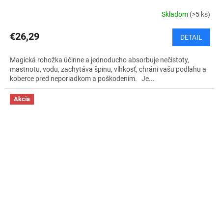
Skladom
(>5 ks)
€26,29
DETAIL
Magická rohožka účinne a jednoducho absorbuje nečistoty,
mastnotu, vodu, zachytáva špinu, vlhkosť, chráni vašu podlahu a
koberce pred neporiadkom a poškodením. Je...
Akcia