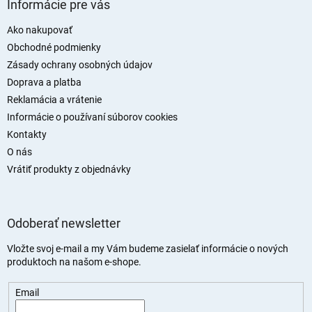
á
Informácie pre vás
p
ä
Ako nakupovať
t
Obchodné podmienky
i
Zásady ochrany osobných údajov
e
Doprava a platba
Reklamácia a vrátenie
Informácie o používaní súborov cookies
Kontakty
O nás
Vrátiť produkty z objednávky
Odoberať newsletter
Vložte svoj e-mail a my Vám budeme zasielať informácie o nových
produktoch na našom e-shope.
Email