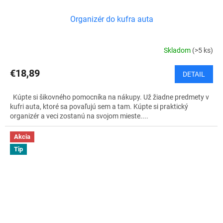
Organizér do kufra auta
Skladom
(>5 ks)
€18,89
DETAIL
Kúpte si šikovného pomocníka na nákupy. Už žiadne predmety v
kufri auta, ktoré sa povaľujú sem a tam. Kúpte si praktický
organizér a veci zostanú na svojom mieste....
Akcia
Tip