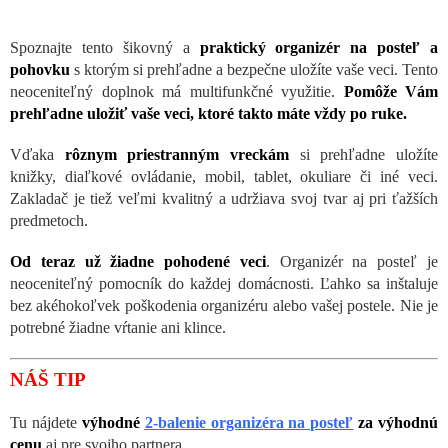
Spoznajte tento šikovný a
praktický organizér na posteľ a
pohovku
s ktorým si prehľadne a bezpečne uložíte vaše veci. Tento
neoceniteľný doplnok má multifunkčné využitie.
Pomôže Vám
prehľadne uložiť vaše veci, ktoré takto máte vždy po ruke.
Vďaka
rôznym priestranným vreckám
si prehľadne uložíte
knižky, diaľkové ovládanie, mobil, tablet, okuliare či iné veci.
Zakladač je tiež veľmi kvalitný a udržiava svoj tvar aj pri ťažších
predmetoch.
Od teraz už žiadne pohodené veci
. Organizér na posteľ je
neoceniteľný pomocník do každej domácnosti. Ľahko sa inštaluje
bez akéhokoľvek poškodenia organizéru alebo vašej postele. Nie je
potrebné žiadne vŕtanie ani klince.
NÁŠ TIP
Tu nájdete
výhodné
2-balenie organizéra na posteľ
za výhodnú
cenu
aj pre svojho partnera.