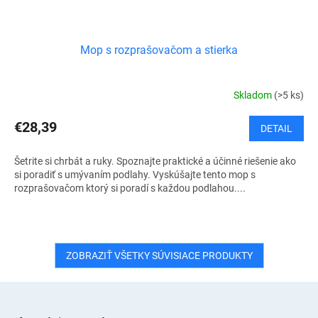
Mop s rozprašovačom a stierka
Skladom
(>5 ks)
€28,39
DETAIL
Šetrite si chrbát a ruky. Spoznajte praktické a účinné riešenie ako
si poradiť s umývaním podlahy. Vyskúšajte tento mop s
rozprašovačom ktorý si poradí s každou podlahou....
ZOBRAZIŤ VŠETKY SÚVISIACE PRODUKTY
Z