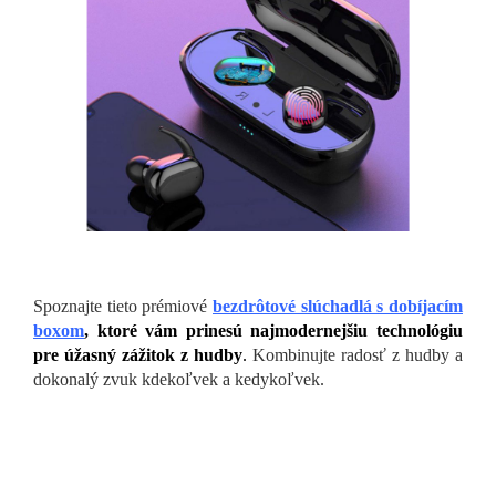
Spoznajte tieto prémiové
bezdrôtové slúchadlá s dobíjacím
boxom
, ktoré vám prinesú najmodernejšiu technológiu
pre úžasný zážitok z hudby
.
Kombinujte radosť z hudby a
dokonalý zvuk kdekoľvek a kedykoľvek.