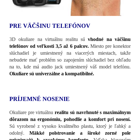
PRE VÄČŠINU TELEFÓNOV
3D okuliare na virtuálnu realitu sú
vhodné na väčšinu
telefónov od veľkosti 3,5 až 6 palcov.
Miesto pre konektor
slúchadiel je umiestnený na viacerých miestach, takže
nebudete mať problém so zapojením slúchadiel bez ohľadu
na to, kde má audio jack umiestnený váš model telefónu.
Okuliare sú univerzálne a kompatibilné.
PRÍJEMNÉ NOSENIE
Okuliare pre virtuálnu
realitu sú navrhnuté s maximálnym
dôrazom na ergonómiu, pohodlie a komfort pri nosení.
Sú vyrobené z vysoko kvalitného plastu, ktorý je ľahký a
odolný.
Mäkké polstrovanie a široké zorné pole
prispievajú k vysokému komfortu.
Vďaka hlavovým