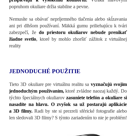
popruhom okuliare držia stabilne a pevne.
Nemusíte sa obávať nepríjemného tlačenia alebo skĺzavania
ani pri dlhšom používaní. Mäkká gumu priliehajúcu k tvári
zabezpečí, že
do priestoru okuliarov nebude prenikať
žiadne svetlo
,
ktoré by mohlo zhoršiť zážitok z virtuálnej
reality
JEDNODUCHÉ POUŽITIE
Tieto 3D okuliare pre virtuálnu realitu sa
vyznačujú svojím
jednoduchým používaním,
ktoré zvládne naozaj každý. Do
týchto špeciálnych okuliarov
zasuniete telefón a okuliare si
nasadíte na hlavu. O zvyšok sa už postarajú aplikácie
a 3D filmy.
Radi by ste si prezreli sférické fotografie alebo
len sledovali 3D filmy? S týmto zariadením to nie je problém!