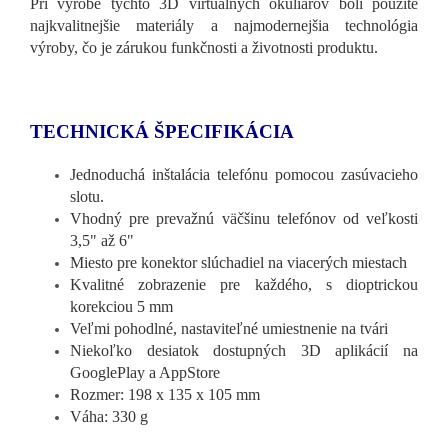
Pri výrobe týchto 3D virtuálnych okuliarov boli použité
najkvalitnejšie materiály a najmodernejšia technológia
výroby, čo je zárukou funkčnosti a životnosti produktu.
TECHNICKÁ ŠPECIFIKÁCIA
Jednoduchá inštalácia telefónu pomocou zasúvacieho
slotu.
Vhodný pre prevažnú väčšinu telefónov od veľkosti
3,5" až 6"
Miesto pre konektor slúchadiel na viacerých miestach
Kvalitné zobrazenie pre každého, s dioptrickou
korekciou 5 mm
Veľmi pohodlné, nastaviteľné umiestnenie na tvári
Niekoľko desiatok dostupných 3D aplikácií na
GooglePlay a AppStore
Rozmer: 198 x 135 x 105 mm
Váha: 330 g