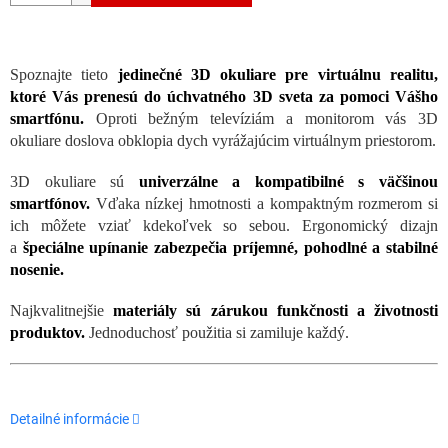
Spoznajte tieto
jedinečné 3D okuliare pre virtuálnu realitu,
ktoré Vás prenesú do úchvatného 3D sveta za pomoci Vášho
smartfónu.
Oproti bežným televíziám a monitorom vás 3D
okuliare doslova obklopia dych vyrážajúcim virtuálnym priestorom.
3D okuliare sú
univerzálne a kompatibilné s väčšinou
smartfónov.
Vďaka nízkej hmotnosti a kompaktným rozmerom si
ich môžete vziať kdekoľvek so sebou. Ergonomický dizajn
a
špeciálne upínanie zabezpečia príjemné, pohodlné a stabilné
nosenie.
Najkvalitnejšie
materiály sú zárukou funkčnosti a životnosti
produktov.
Jednoduchosť použitia si zamiluje každý.
Detailné informácie