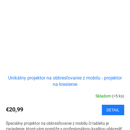
Unikátny projektor na obkresľovanie z mobilu - projektor
na kreslenie
Skladom
(>5 ks)
€20,99
DETAIL
Špeciálny projektor na obkresľovanie z mobilu či tabletu je
zariadenie, ktoré vám pomôže s profesionálnou kvalitou obkresliť