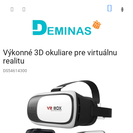
Prejsť
NÁKU
na
obsah
KOŠÍK
Výkonné 3D okuliare pre virtuálnu
realitu
DS54614300