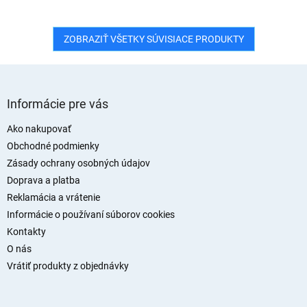
ZOBRAZIŤ VŠETKY SÚVISIACE PRODUKTY
Z
á
Informácie pre vás
p
ä
Ako nakupovať
t
Obchodné podmienky
i
Zásady ochrany osobných údajov
e
Doprava a platba
Reklamácia a vrátenie
Informácie o používaní súborov cookies
Kontakty
O nás
Vrátiť produkty z objednávky