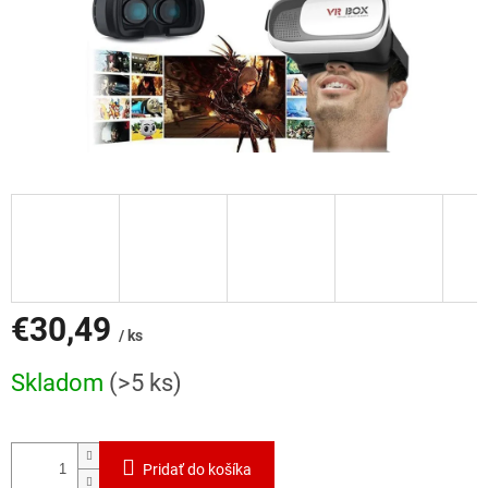
€30,49
/ ks
Jednotková
Skladom
(>5 ks)
cena:
Pridať do košíka