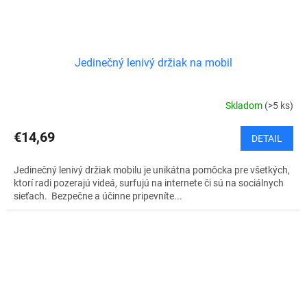
Jedinečný lenivý držiak na mobil
Skladom
(>5 ks)
€14,69
DETAIL
Jedinečný lenivý držiak mobilu je unikátna pomôcka pre všetkých,
ktorí radi pozerajú videá, surfujú na internete či sú na sociálnych
sieťach. Bezpečne a účinne pripevníte...