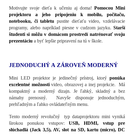
Motivujte svoje dieťa k učeniu aj doma!
Pomocou Mini
projektoru a jeho pripojeniu k mobilu, počítaču,
notebooku, či tabletu
pustite dieťaťu video, vzdelávacie
programy, alebo napríklad piesne v cudzom jazyku.
Starší
študenti si môžu v domácom prostredí natrénovať svoju
prezentáciu
a byť lepšie pripravení na tú v škole.
JEDNODUCHÝ A ZÁROVEŇ MODERNÝ
Mini LED projektor je jedinečný prístroj, ktorý
ponúka
excelentné možnosti
video, obrazovej a inej projekcie. Má
kompaktný a moderný dizajn. Je ľahký, skladný a bez
námahy prenosný. Navyše disponuje jednoduchým,
prehľadným a ľahko ovládateľným menu.
Tento moderný revolučný typ dataprojektoru mini vyniká
širokou ponukou vstupov:
USB, HDMI, vstup pre
slúchadlá (Jack 3,5), AV, slot na SD, kartu (micro), DC