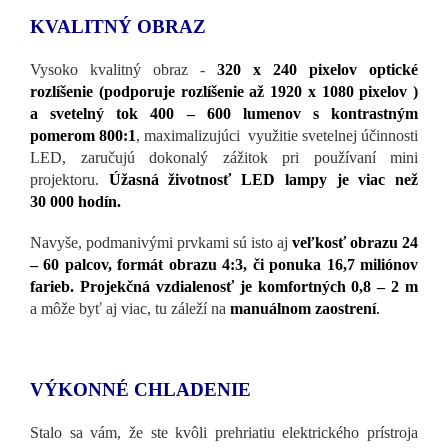
KVALITNÝ OBRAZ
Vysoko kvalitný obraz -
320 x 240 pixelov optické
rozlíšenie (podporuje rozlíšenie až 1920 x 1080 pixelov )
a svetelný tok 400 – 600 lumenov s kontrastným
pomerom 800:1
, maximalizujúci využitie svetelnej účinnosti
LED, zaručujú dokonalý zážitok pri používaní mini
projektoru.
Úžasná životnosť LED lampy je viac než
30 000 hodín.
Navyše, podmanivými prvkami sú isto aj
veľkosť obrazu 24
– 60 palcov, formát obrazu 4:3, či ponuka 16,7 miliónov
farieb. Projekčná vzdialenosť je komfortných 0,8 – 2 m
a môže byť aj viac, tu záleží na
manuálnom zaostrení
.
VÝKONNÉ CHLADENIE
Stalo sa vám, že ste kvôli prehriatiu elektrického prístroja