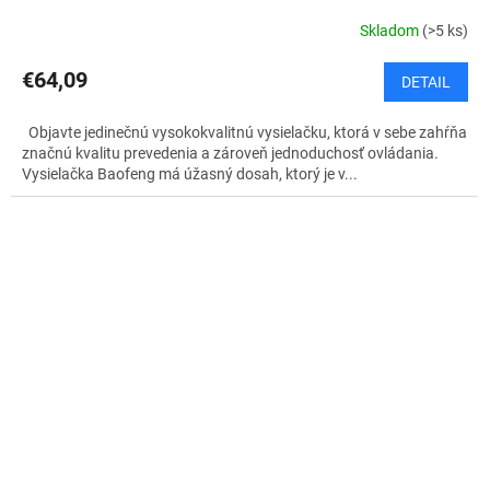
Skladom
(>5 ks)
€64,09
DETAIL
Objavte jedinečnú vysokokvalitnú vysielačku, ktorá v sebe zahŕňa
značnú kvalitu prevedenia a zároveň jednoduchosť ovládania.
Vysielačka Baofeng má úžasný dosah, ktorý je v...