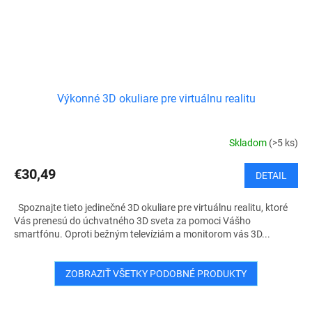
Výkonné 3D okuliare pre virtuálnu realitu
Skladom
(>5 ks)
€30,49
DETAIL
Spoznajte tieto jedinečné 3D okuliare pre virtuálnu realitu, ktoré
Vás prenesú do úchvatného 3D sveta za pomoci Vášho
smartfónu. Oproti bežným televíziám a monitorom vás 3D...
ZOBRAZIŤ VŠETKY PODOBNÉ PRODUKTY