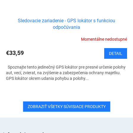
Sledovacie zariadenie - GPS lokátor s funkciou
odpočúvania
Momentálne nedostupné
€33,59
DETAIL
Spoznajte tento jedinečný GPS lokátor pre presné určenie polohy
aut, vecí, zvierat, na zvýšenie a zabezpečenia ochrany majetku.
GPS lokátor okrem udania pohybu a polohy...
ZOBRAZIŤ VŠETKY SÚVISIACE PRODUKTY
Z
á