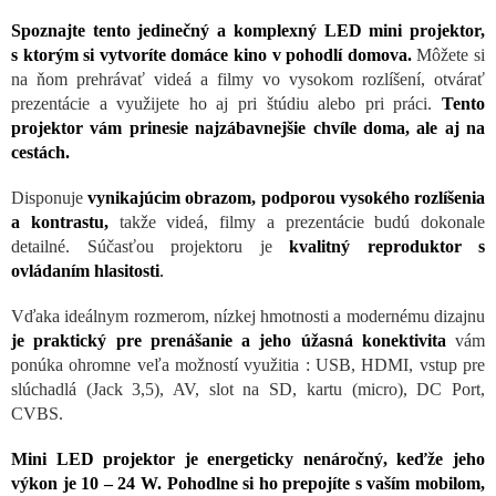
Spoznajte tento jedinečný a komplexný LED mini projektor,
s ktorým si vytvoríte domáce kino v pohodlí domova.
Môžete si
na ňom prehrávať videá a filmy vo vysokom rozlíšení, otvárať
prezentácie a využijete ho aj pri štúdiu alebo pri práci.
Tento
projektor vám prinesie najzábavnejšie chvíle doma, ale aj na
cestách.
Disponuje
vynikajúcim obrazom, podporou vysokého rozlíšenia
a kontrastu,
takže videá, filmy a prezentácie budú dokonale
detailné. Súčasťou projektoru je
kvalitný
reproduktor s
ovládaním hlasitosti
.
Vďaka ideálnym rozmerom, nízkej hmotnosti a modernému dizajnu
je praktický pre prenášanie a jeho úžasná konektivita
vám
ponúka ohromne veľa možností využitia : USB, HDMI, vstup pre
slúchadlá (Jack 3,5), AV, slot na SD, kartu (micro), DC Port,
CVBS.
Mini LED projektor je energeticky nenáročný, keďže jeho
výkon je 10 – 24 W. Pohodlne si ho prepojíte s vaším mobilom,