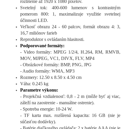
rozlíšenie až 1920 x 1080 pixelov.
Svetelný tok: 400-600 lumenov s kontrastným
pomerom 800: 1, maximalizuje využitie svetelnej
účinnosti LED.
Veľkosť obrazu 24 - 60 palcov, formát obrazu 4: 3,
16,7 miliónov farieb
Reproduktor s ovládaním hlasitosti.
Podporované formáty:
- Video formáty: MPEG 1/2/4, H.264, RM, RMVB,
MOV, MJPEG, VC1, DIVX, FLV, MP4
- Obrázkové formáty: BMP, PNG, JPG
- Audio formáty: WMA, MP3
Rozmery: 12.50 x 8.50 x 4.50 cm
Váha: 0.245 kg
Parametre výkonu:
- Projekčná vzdialenosť: 0,8 - 2 m (môže byť aj viac,
záleží na zaostrenie - manuálne ostrenie).
- Spotreba energie: 10-24 W.
- TF karta max. rozšírená kapacita: 16 GB (nie je
súčasťou dodávky).
- Batérie diaľkového ovládača: 2 x batérie AAA (nie je