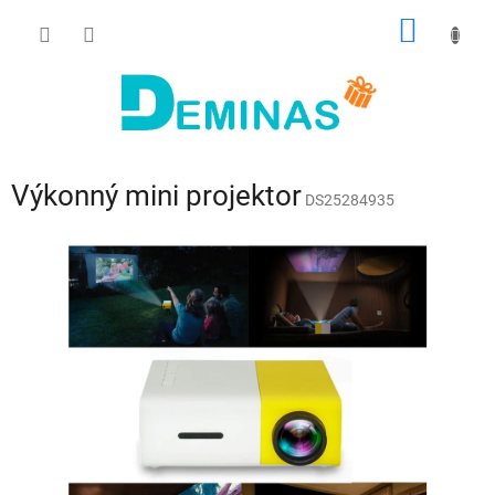
Prejsť
NÁKU
na
obsah
KOŠÍK
Výkonný mini projektor
DS25284935