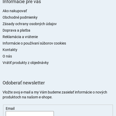
Informácie pre vás
p
ä
Ako nakupovať
t
Obchodné podmienky
i
Zásady ochrany osobných údajov
e
Doprava a platba
Reklamácia a vrátenie
Informácie o používaní súborov cookies
Kontakty
O nás
Vrátiť produkty z objednávky
Odoberať newsletter
Vložte svoj e-mail a my Vám budeme zasielať informácie o nových
produktoch na našom e-shope.
Email