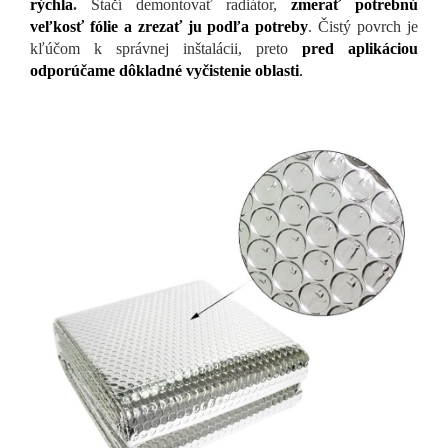
rýchla
.
Stačí demontovať radiátor,
zmerať potrebnú
veľkosť fólie a zrezať ju podľa potreby
. Čistý povrch je
kľúčom k správnej inštalácii, preto
pred aplikáciou
odporúčame dôkladné vyčistenie oblasti
.