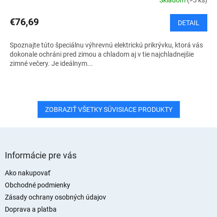
€76,69
DETAIL
Spoznajte túto špeciálnu výhrevnú elektrickú prikrývku, ktorá vás
dokonale ochráni pred zimou a chladom aj v tie najchladnejšie
zimné večery. Je ideálnym...
ZOBRAZIŤ VŠETKY SÚVISIACE PRODUKTY
Z
á
Informácie pre vás
p
ä
Ako nakupovať
t
Obchodné podmienky
i
Zásady ochrany osobných údajov
e
Doprava a platba