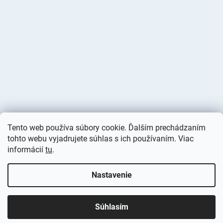
Tento web používa súbory cookie. Ďalším prechádzaním
tohto webu vyjadrujete súhlas s ich používaním. Viac
informácií
tu
.
Vytvoril Shoptet
Nastavenie
Copyright 2026
Deminas
. Všetky práva vyhradené.
Upraviť
nastavenie cookies
Súhlasím