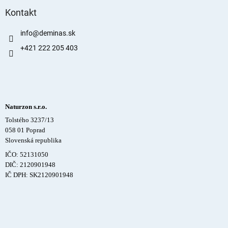
Kontakt
info
@
deminas.sk
+421 222 205 403
Naturzon s.r.o.
Tolstého 3237/13
058 01 Poprad
Slovenská republika
IČO: 52131050
DIČ: 2120901948
IČ DPH: SK2120901948