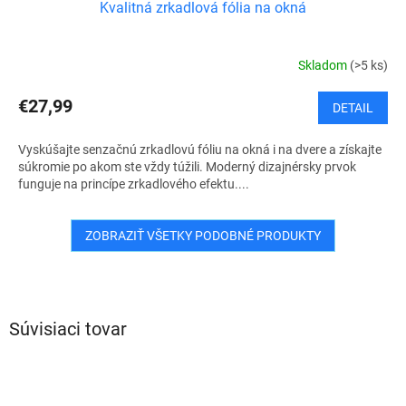
Kvalitná zrkadlová fólia na okná
Skladom
(>5 ks)
€27,99
DETAIL
Vyskúšajte senzačnú zrkadlovú fóliu na okná i na dvere a získajte
súkromie po akom ste vždy túžili. Moderný dizajnérsky prvok
funguje na princípe zrkadlového efektu....
ZOBRAZIŤ VŠETKY PODOBNÉ PRODUKTY
Súvisiaci tovar