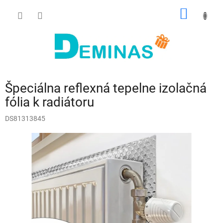
Prejsť
NÁKU
na
obsah
KOŠÍK
Špeciálna reflexná tepelne izolačná
fólia k radiátoru
DS81313845