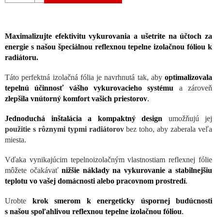
Maximalizujte efektivitu vykurovania a ušetrite na účtoch za
energie s našou špeciálnou reflexnou tepelne izolačnou fóliou k
radiátoru.
Táto perfektná izolačná fólia je navrhnutá tak, aby
optimalizovala
tepelnú účinnosť vášho vykurovacieho systému
a zároveň
zlepšila vnútorný komfort vašich priestorov
.
Jednoduchá inštalácia a kompaktný design
umožňujú jej
použitie s rôznymi typmi radiátorov
bez toho, aby zaberala veľa
miesta.
Vďaka vynikajúcim tepelnoizolačným vlastnostiam reflexnej fólie
môžete očakávať
nižšie náklady na vykurovanie a stabilnejšiu
teplotu vo vašej domácnosti alebo pracovnom prostredí
.
Urobte
krok smerom k energeticky úspornej budúcnosti
s našou spoľahlivou reflexnou tepelne izolačnou fóliou
.