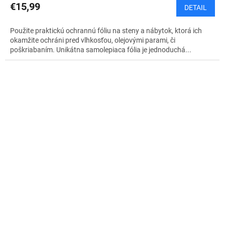
€15,99
DETAIL
Použite praktickú ochrannú fóliu na steny a nábytok, ktorá ich
okamžite ochráni pred vlhkosťou, olejovými parami, či
poškriabaním. Unikátna samolepiaca fólia je jednoduchá...