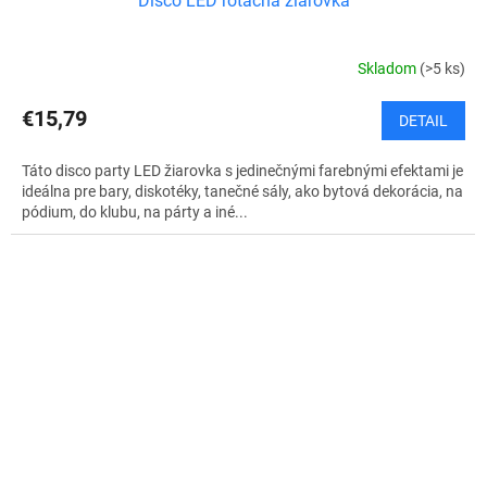
Disco LED rotačná žiarovka
Skladom
(>5 ks)
€15,79
DETAIL
Táto disco party LED žiarovka s jedinečnými farebnými efektami je
ideálna pre bary, diskotéky, tanečné sály, ako bytová dekorácia, na
pódium, do klubu, na párty a iné...