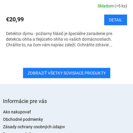
Skladom
(>5 ks)
€20,99
DETAIL
Detektor dymu - požiarny hlásič je špeciálne zariadenie pre
detekciu ohňa a tlejúceho ohňa vo vašich domácnostiach.
Chráňte to, na čom vám najviac záleží. Ochráňte zdravie...
ZOBRAZIŤ VŠETKY SÚVISIACE PRODUKTY
Z
á
Informácie pre vás
p
ä
Ako nakupovať
t
Obchodné podmienky
i
Zásady ochrany osobných údajov
e