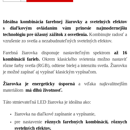
Ideálna kombinácia farebnej žiarovky a svetelných efektov
s diaľkovým ovládaním vám prinesie najmodernejšiu
technológiu pre úžasný zážitok z osvetlenia.
Kombinujte radosť a
vzrušenie zo svetla a nezabudnuteľných svetelných efektov.
Farebná žiarovka disponuje nastaviteľným spektrom
až 16
kombinácií farieb.
Okrem klasického svietenia možno nastaviť
rôzne farby svetla (RGB), odtiene bielej a intenzitu svetla. Žiarovku
je možné zapínať aj vypínať klasickým vypínačom.
Žiarovka je energeticky úsporná
a vďaka najkvalitnejším
materiálom
má dlhú životnosť.
Táto stmievateľná LED žiarovka je ideálna ako:
žiarovka na diaľkové zapínanie a vypínanie,
pre nastavenie
rôznych farebných kombinácií, rôznych
svetelných efektov,