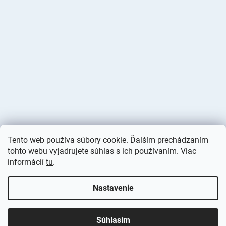
Tento web používa súbory cookie. Ďalším prechádzaním
tohto webu vyjadrujete súhlas s ich používaním. Viac
informácií
tu
.
Vytvoril Shoptet
Nastavenie
Copyright 2026
Deminas
. Všetky práva vyhradené.
Upraviť
nastavenie cookies
Súhlasím