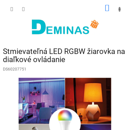
Prejsť
NÁKU
na
obsah
KOŠÍK
Stmievateľná LED RGBW žiarovka na
diaľkové ovládanie
DS60207751