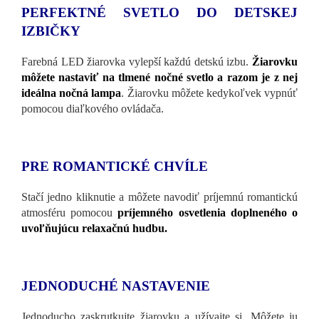
PERFEKTNÉ SVETLO DO DETSKEJ
IZBIČKY
Farebná LED žiarovka vylepší každú detskú izbu.
Žiarovku
môžete nastaviť na tlmené nočné svetlo a razom je z nej
ideálna nočná lampa
. Žiarovku môžete kedykoľvek vypnúť
pomocou diaľkového ovládača.
PRE ROMANTICKÉ CHVÍLE
Stačí jedno kliknutie a môžete navodiť príjemnú romantickú
atmosféru pomocou
príjemného osvetlenia doplneného o
uvoľňujúcu relaxačnú hudbu.
JEDNODUCHÉ NASTAVENIE
Jednoducho zaskrutkujte žiarovku a užívajte si. Môžete ju