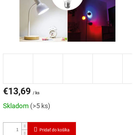
€13,69
/ ks
Jednotková
Skladom
(>5 ks)
cena:
Pridať do košíka